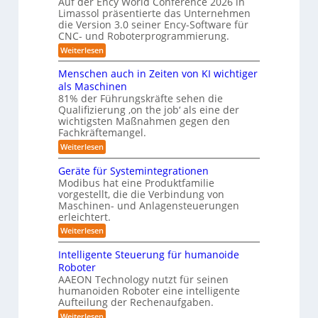
r
Auf der Ency World Conference 2026 in
s
R
i
g
Limassol präsentierte das Unternehmen
y
-
e
l
die Version 3.0 seiner Ency-Software für
S
s
e
i
CNC- und Roboterprogrammierung.
t
i
t
a
n
:
Weiterlesen
c
e
t
r
P
h
i
m
r
v
ä
Menschen auch in Zeiten von KI wichtiger
o
ä
o
f
n
als Maschinen
u
s
n
e
ü
81% der Führungskräfte sehen die
m
e
m
n
r
Qualifizierung ‚on the job‘ als eine der
n
i
e
-
t
l
wichtigsten Maßnahmen gegen den
R
S
b
a
i
Fachkräftemangel.
c
o
t
i
t
h
:
Weiterlesen
i
b
ä
s
w
M
o
r
o
e
e
I
n
Geräte für Systemintegrationen
i
i
n
t
v
s
S
Modibus hat eine Produktfamilie
ß
s
o
c
i
vorgestellt, die die Verbindung von
O
c
c
n
h
k
o
Maschinen- und Anlagensteuerungen
h
-
E
e
b
erleichtert.
e
u
n
r
K
o
n
c
B
n
:
Weiterlesen
t
l
a
y
o
G
d
u
a
3
d
e
Intelligente Steuerung für humanoide
c
L
.
e
r
s
h
Roboter
0
n
ä
o
s
i
AAEON Technology nutzt für seinen
r
t
g
n
e
o
humanoiden Roboter eine intelligente
e
Z
i
b
f
Aufteilung der Rechenaufgaben.
5
e
o
ü
s
z
i
:
Weiterlesen