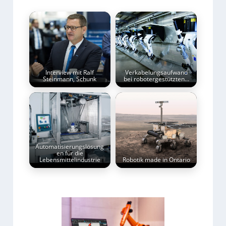
Interview mit Ralf
Verkabelungsaufwand
Steinmann, Schunk
bei robotergestützten…
Automatisierungslösung
en für die
Lebensmittelindustrie
Robotik made in Ontario