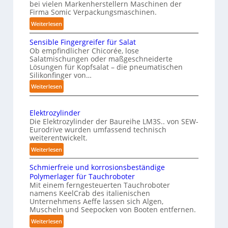
a
bei vielen Markenherstellern Maschinen der
t
n
u
Firma Somic Verpackungsmaschinen.
l
l
g
s
A
:
Weiterlesen
i
e
M
I
c
n
Sensible Fingergreifer für Salat
a
h
v
Ob empfindlicher Chicorée, lose
g
Salatmischungen oder maßgeschneiderte
e
o
a
Lösungen für Kopfsalat – die pneumatischen
I
n
z
Silikonfinger von…
n
P
i
:
Weiterlesen
t
n
h
S
-
e
y
e
B
Elektrozylinder
l
s
n
e
Die Elektrozylinder der Baureihe LM3S.. von SEW-
l
i
s
Eurodrive wurden umfassend technisch
l
i
i
c
weiterentwickelt.
a
b
g
a
:
d
Weiterlesen
l
e
l
E
u
e
n
Schmierfreie und korrosionsbeständige
A
l
n
F
Polymerlager für Tauchroboter
z
I
e
g
i
Mit einem ferngesteuerten Tauchroboter
e
k
f
a
n
namens KeelCrab des italienischen
t
ü
r
u
Unternehmens Aeffe lassen sich Algen,
g
r
r
s
Muscheln und Seepocken von Booten entfernen.
f
e
o
K
e
d
:
Weiterlesen
r
z
a