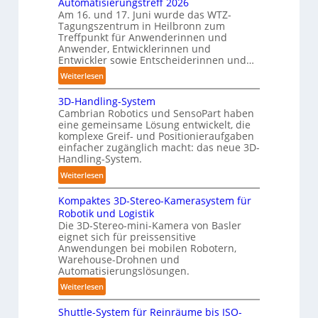
Automatisierungstreff 2026
e
s
e
Am 16. und 17. Juni wurde das WTZ-
n
b
Tagungszentrum in Heilbronn zum
n
p
Treffpunkt für Anwenderinnen und
e
e
Anwender, Entwicklerinnen und
s
r
Entwickler sowie Entscheiderinnen und…
t
C
:
Weiterlesen
ä
o
A
n
b
3D-Handling-System
u
d
o
Cambrian Robotics und SensoPart haben
t
i
eine gemeinsame Lösung entwickelt, die
t
o
g
komplexe Greif- und Positionieraufgaben
m
e
einfacher zugänglich macht: das neue 3D-
a
P
Handling-System.
t
o
:
Weiterlesen
i
l
3
s
y
Kompaktes 3D-Stereo-Kamerasystem für
D
i
m
Robotik und Logistik
-
e
Die 3D-Stereo-mini-Kamera von Basler
e
H
eignet sich für preissensitive
r
r
a
Anwendungen bei mobilen Robotern,
u
l
n
Warehouse-Drohnen und
n
a
d
Automatisierungslösungen.
g
g
l
:
Weiterlesen
s
e
i
K
t
r
n
Shuttle-System für Reinräume bis ISO-
o
r