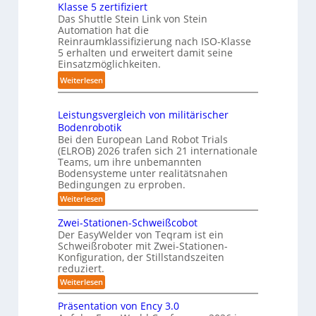
f
g
Klasse 5 zertifiziert
m
e
ü
Das Shuttle Stein Link von Stein
-
p
f
r
Automation hat die
S
a
Reinraumklassifizierung nach ISO-Klasse
f
T
y
k
5 erhalten und erweitert damit seine
2
a
s
t
Einsatzmöglichkeiten.
0
u
t
e
:
Weiterlesen
2
c
e
s
S
6
h
m
3
h
r
Leistungsvergleich von militärischer
D
u
o
Bodenrobotik
-
t
b
Bei den European Land Robot Trials
S
t
o
(ELROB) 2026 trafen sich 21 internationale
t
l
Teams, um ihre unbemannten
t
e
Bodensysteme unter realitätsnahen
e
e
r
Bedingungen zu erproben.
-
r
e
:
Weiterlesen
S
L
o
y
e
Zwei-Stationen-Schweißcobot
-
s
i
Der EasyWelder von Teqram ist ein
K
s
t
Schweißroboter mit Zwei-Stationen-
t
a
e
Konfiguration, der Stillstandszeiten
u
m
m
reduziert.
n
e
g
f
:
Weiterlesen
s
r
Z
ü
v
w
a
Präsentation von Ency 3.0
e
r
e