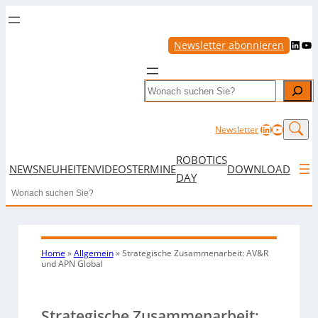
LinkedIn
YouTube
Newsletter abonnieren
Search
LinkedIn
YouTub
Newsletter
ROBOTICS
NEWS
NEUHEITEN
VIDEOS
TERMINE
DOWNLOAD
DAY
Search
Home
»
Allgemein
»
Strategische Zusammenarbeit: AV&R
und APN Global
Strategische Zusammenarbeit: