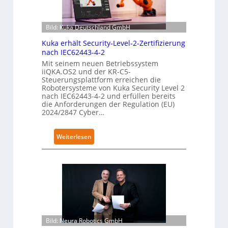
Bild: Kuka Deutschland GmbH
Kuka erhält Security-Level-2-Zertifizierung
nach IEC62443-4-2
Mit seinem neuen Betriebssystem
iiQKA.OS2 und der KR-C5-
Steuerungsplattform erreichen die
Robotersysteme von Kuka Security Level 2
nach IEC62443-4-2 und erfüllen bereits
die Anforderungen der Regulation (EU)
2024/2847 Cyber…
:
Weiterlesen
K
u
k
a
e
r
h
Bild: Neura Robotics GmbH
ä