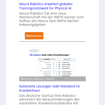
l
Neura Robotics erweitert globales
t
Trainingsnetzwerk für Physical AI
S
Neura Robotics hat eine neue
Partnerschaft mit der RWTH Aachen zum
e
Aufbau des Neura Gym RWTH Aachen
c
bekanntgegeben.
u
r
:
Weiterlesen
i
N
t
e
y
u
-
r
L
a
e
R
v
o
e
b
l
Bild: Elvio Robotics GmbH
o
-
t
2
Autonome Lösungen statt Notstand im
i
Krankenhaus
-
c
Das deutsche Startup Elvio Robotics
Z
adressiert die Herausforderungen des
s
e
autonomen Krankenhausbetriebs mit
e