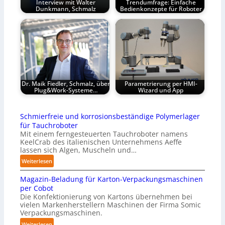
Interview mit Walter
Trendumfrage: Einfache
Dunkmann, Schmalz
Bedienkonzepte für Roboter
Dr. Maik Fiedler, Schmalz, über
Parametrierung per HMI-
Plug&Work-Systeme…
Wizard und App
Schmierfreie und korrosionsbeständige Polymerlager
für Tauchroboter
Mit einem ferngesteuerten Tauchroboter namens
KeelCrab des italienischen Unternehmens Aeffe
lassen sich Algen, Muscheln und…
:
Weiterlesen
S
Magazin-Beladung für Karton-Verpackungsmaschinen
c
per Cobot
h
Die Konfektionierung von Kartons übernehmen bei
m
vielen Markenherstellern Maschinen der Firma Somic
i
Verpackungsmaschinen.
e
:
Weiterlesen