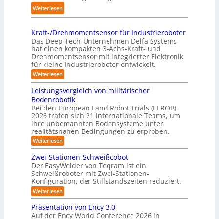
n
d
r
:
Weiterlesen
g
l
p
K
s
i
r
o
t
n
Kraft-/Drehmomentsensor für Industrieroboter
a
m
r
Das Deep-Tech-Unternehmen Delfa Systems
g
x
p
e
hat einen kompakten 3-Achs-Kraft- und
-
i
a
Drehmomentsensor mit integrierter Elektronik
f
S
s
für kleine Industrieroboter entwickelt.
k
f
y
n
t
:
Weiterlesen
2
s
a
K
e
0
r
t
h
Leistungsvergleich von militärischer
s
2
a
e
Bodenrobotik
e
3
f
6
m
Bei den European Land Robot Trials (ELROB)
t
A
D
2026 trafen sich 21 internationale Teams, um
-
u
-
/
ihre unbemannten Bodensysteme unter
t
D
S
realitätsnahen Bedingungen zu erproben.
r
o
t
:
Weiterlesen
e
m
L
e
h
e
a
m
Zwei-Stationen-Schweißcobot
r
i
o
t
Der EasyWelder von Teqram ist ein
e
s
m
Schweißroboter mit Zwei-Stationen-
i
t
o
e
Konfiguration, der Stillstandszeiten reduziert.
u
s
n
-
n
t
:
Weiterlesen
i
K
g
s
Z
e
s
a
e
w
Präsentation von Ency 3.0
v
r
n
e
m
Auf der Ency World Conference 2026 in
e
s
i