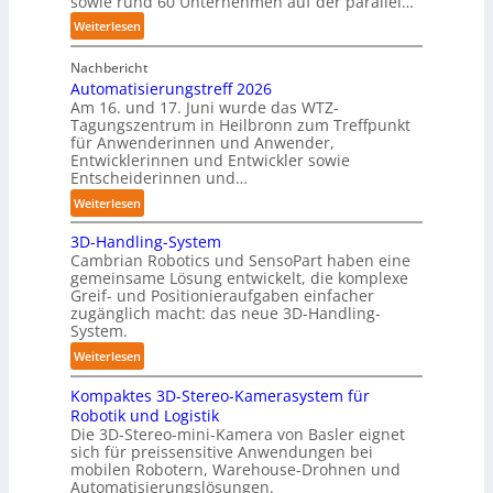
sowie rund 60 Unternehmen auf der parallel…
c
e
h
:
Weiterlesen
r
r
A
C
o
Nachbericht
A
o
b
Automatisierungstreff 2026
A
b
Am 16. und 17. Juni wurde das WTZ-
o
Z
o
Tagungszentrum in Heilbronn zum Treffpunkt
t
ü
t
für Anwenderinnen und Anwender,
e
r
Entwicklerinnen und Entwickler sowie
r
i
Entscheiderinnen und…
c
:
Weiterlesen
h
A
:
3D-Handling-System
u
T
Cambrian Robotics und SensoPart haben eine
t
r
gemeinsame Lösung entwickelt, die komplexe
o
Greif- und Positionieraufgaben einfacher
e
m
zugänglich macht: das neue 3D-Handling-
f
a
System.
f
t
:
Weiterlesen
p
i
3
u
s
Kompaktes 3D-Stereo-Kamerasystem für
D
n
i
Robotik und Logistik
-
k
e
Die 3D-Stereo-mini-Kamera von Basler eignet
H
t
sich für preissensitive Anwendungen bei
r
a
f
mobilen Robotern, Warehouse-Drohnen und
u
n
Automatisierungslösungen.
ü