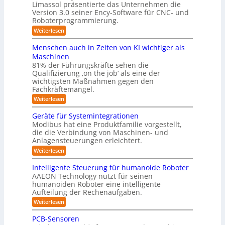
u
e
r
Limassol präsentierte das Unternehmen die
o
-
n
g
Version 3.0 seiner Ency-Software für CNC- und
r
r
S
l
f
g
Roboterprogrammierung.
t
a
e
ü
a
s
:
Weiterlesen
s
i
r
t
P
c
l
I
y
i
r
h
Menschen auch in Zeiten von KI wichtiger als
n
o
ö
s
ä
v
d
n
Maschinen
s
s
o
t
u
e
81% der Führungskräfte sehen die
e
n
u
s
n
e
Qualifizierung ‚on the job‘ als eine der
n
m
t
-
n
m
t
wichtigsten Maßnahmen gegen den
i
r
S
a
g
l
Fachkräftemangel.
f
i
c
t
i
e
e
h
ü
:
Weiterlesen
i
t
r
w
n
M
o
r
ä
o
e
e
n
Geräte für Systemintegrationen
r
R
b
i
n
v
i
Modibus hat eine Produktfamilie vorgestellt,
o
ß
s
o
o
s
die die Verbindung von Maschinen- und
t
c
c
n
b
c
e
o
Anlagensteuerungen erleichtert.
h
E
h
o
r
b
e
n
:
Weiterlesen
e
o
n
t
c
G
r
t
a
y
e
i
B
Intelligente Steuerung für humanoide Roboter
u
3
r
o
k
AAEON Technology nutzt für seinen
c
.
ä
d
h
humanoiden Roboter eine intelligente
u
0
t
e
i
Aufteilung der Rechenaufgaben.
e
n
n
n
f
r
:
Weiterlesen
d
Z
ü
o
I
e
L
r
b
n
PCB-Sensoren
i
S
o
o
t
t