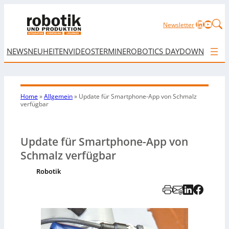
LinkedIn
YouTu
Newsletter
NEWS
NEUHEITEN
VIDEOS
TERMINE
ROBOTICS DAY
DOWNLOAD
Home
»
Allgemein
»
Update für Smartphone-App von Schmalz
verfügbar
Update für Smartphone-App von
Schmalz verfügbar
Robotik