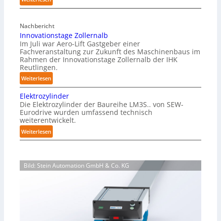
r
M
f
a
r
Nachbericht
g
e
Innovationstage Zollernalb
a
i
Im Juli war Aero-Lift Gastgeber einer
z
e
Fachveranstaltung zur Zukunft des Maschinenbaus im
i
Rahmen der Innovationstage Zollernalb der IHK
u
n
Reutlingen.
n
-
d
:
Weiterlesen
B
k
I
e
Elektrozylinder
o
n
l
Die Elektrozylinder der Baureihe LM3S.. von SEW-
r
n
a
Eurodrive wurden umfassend technisch
r
o
weiterentwickelt.
d
o
v
u
:
Weiterlesen
s
a
n
E
i
t
g
l
o
i
f
e
n
o
Bild: Stein Automation GmbH & Co. KG
ü
k
s
n
r
t
b
s
K
r
e
t
a
o
s
a
r
z
t
g
t
y
ä
e