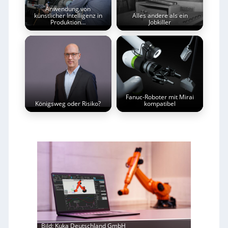
Anwendung von
künstlicher Intelligenz in
Alles andere als ein
Produktion…
Jobkiller
Fanuc-Roboter mit Mirai
Königsweg oder Risiko?
kompatibel
Bild: Kuka Deutschland GmbH