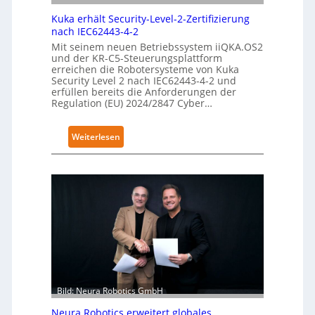
Kuka erhält Security-Level-2-Zertifizierung
nach IEC62443-4-2
Mit seinem neuen Betriebssystem iiQKA.OS2
und der KR-C5-Steuerungsplattform
erreichen die Robotersysteme von Kuka
Security Level 2 nach IEC62443-4-2 und
erfüllen bereits die Anforderungen der
Regulation (EU) 2024/2847 Cyber…
:
Weiterlesen
K
u
k
a
e
r
h
ä
l
t
Bild: Neura Robotics GmbH
S
Neura Robotics erweitert globales
e