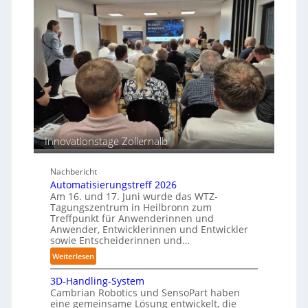
v
s
r
e
m
r
a
s
o
s
T
s
c
e
i
h
a
o
i
c
n
n
h
s
e
b
e
n
e
n
p
Innovationstage Zollernalb
s
e
t
r
ä
Nachbericht
C
n
Automatisierungstreff 2026
o
d
Am 16. und 17. Juni wurde das WTZ-
b
Tagungszentrum in Heilbronn zum
i
o
Treffpunkt für Anwenderinnen und
g
t
Anwender, Entwicklerinnen und Entwickler
e
sowie Entscheiderinnen und…
P
:
Weiterlesen
o
A
l
3D-Handling-System
u
y
Cambrian Robotics und SensoPart haben
t
m
eine gemeinsame Lösung entwickelt, die
o