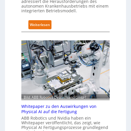
adressiert die Herausforderungen des
w
i
autonomen Krankenhausbetriebs mit einem
e
z
integrierten Betriebsmodell.
i
i
t
e
:
Weiterlesen
e
r
A
r
u
u
t
n
t
g
g
o
l
n
n
o
a
o
b
c
m
a
h
e
l
I
L
e
E
ö
s
C
s
T
6
Bild: ABB Robotics Deutschland GmbH
u
r
2
n
a
Whitepaper zu den Auswirkungen von
4
g
Physical AI auf die Fertigung
i
4
e
ABB Robotics und Nvidia haben ein
n
3
Whitepaper veröffentlicht, das zeigt, wie
n
i
-
Physical AI Fertigungsprozesse grundlegend
s
n