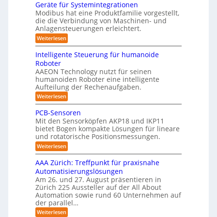
e
s
e
n
Geräte für Systemintegrationen
i
b
i
n
I
v
s
Modibus hat eine Produktfamilie vorgestellt,
ß
o
s
o
c
S
die die Verbindung von Maschinen- und
c
c
n
t
h
o
Anlagensteuerungen erleichtert.
O
h
E
e
i
b
e
-
n
:
r
Weiterlesen
o
n
k
c
G
B
K
t
a
y
e
o
u
Intelligente Steuerung für humanoide
l
u
3
r
d
n
Roboter
c
.
ä
a
e
h
d
AAEON Technology nutzt für seinen
0
t
n
s
i
humanoiden Roboter eine intelligente
e
r
L
n
s
f
o
Aufteilung der Rechenaufgaben.
o
Z
ü
b
e
:
Weiterlesen
e
g
r
o
5
I
i
S
t
i
n
t
z
PCB-Sensoren
y
i
s
t
e
s
k
e
Mit den Sensorköpfen AKP18 und IKP11
e
n
t
t
bietet Bogen kompakte Lösungen für lineare
r
l
v
e
i
und rotatorische Positionsmessungen.
l
o
t
m
i
k
n
:
Weiterlesen
i
i
g
K
P
n
f
e
I
C
t
AAA Zürich: Treffpunkt für praxisnahe
n
w
B
i
e
Automatisierungslösungen
t
i
-
g
z
e
c
Am 26. und 27. August präsentieren in
S
r
S
i
h
Zürich 225 Aussteller auf der All About
e
a
t
t
n
t
e
Automation sowie rund 60 Unternehmen auf
e
i
s
i
der parallel…
r
u
g
o
o
e
:
e
t
Weiterlesen
r
n