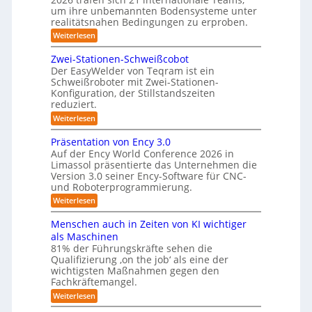
S
l
um ihre unbemannten Bodensysteme unter
t
realitätsnahen Bedingungen zu erproben.
e
e
-
:
Weiterlesen
r
L
S
e
e
Zwei-Stationen-Schweißcobot
y
i
o
Der EasyWelder von Teqram ist ein
s
s
Schweißroboter mit Zwei-Stationen-
-
t
t
Konfiguration, der Stillstandszeiten
u
K
e
reduziert.
n
a
g
m
:
Weiterlesen
m
s
Z
f
v
e
w
Präsentation von Ency 3.0
ü
e
e
r
r
Auf der Ency World Conference 2026 in
r
i
a
g
Limassol präsentierte das Unternehmen die
-
R
l
Version 3.0 seiner Ency-Software für CNC-
s
S
e
e
und Roboterprogrammierung.
t
y
i
i
a
:
Weiterlesen
c
s
t
n
P
h
t
i
r
r
v
Menschen auch in Zeiten von KI wichtiger
o
e
ä
o
ä
n
als Maschinen
s
n
m
e
u
81% der Führungskräfte sehen die
e
m
f
n
Qualifizierung ‚on the job‘ als eine der
n
i
m
-
ü
t
l
wichtigsten Maßnahmen gegen den
e
S
a
i
r
Fachkräftemangel.
c
b
t
t
h
R
:
Weiterlesen
i
ä
i
w
M
o
o
r