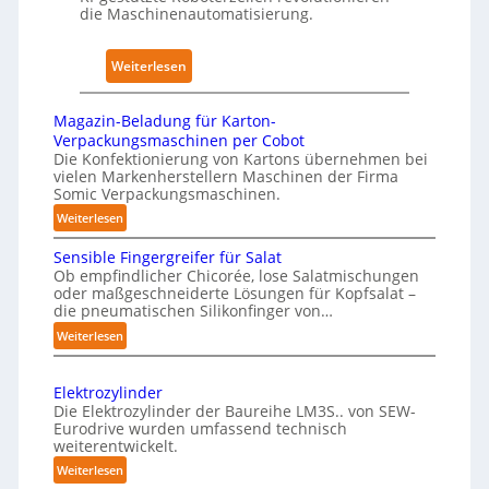
w
h
A
die Maschinenautomatisierung.
i
a
I
r
u
:
Weiterlesen
k
s
K
u
ü
n
Magazin-Beladung für Karton-
n
Verpackungsmaschinen per Cobot
g
s
Die Konfektionierung von Kartons übernehmen bei
e
vielen Markenherstellern Maschinen der Firma
t
n
Somic Verpackungsmaschinen.
l
v
:
Weiterlesen
i
o
M
c
n
Sensible Fingergreifer für Salat
a
h
Ob empfindlicher Chicorée, lose Salatmischungen
P
g
oder maßgeschneiderte Lösungen für Kopfsalat –
e
h
a
die pneumatischen Silikonfinger von…
I
z
y
:
Weiterlesen
n
i
s
S
t
n
i
e
-
e
Elektrozylinder
c
n
B
l
Die Elektrozylinder der Baureihe LM3S.. von SEW-
a
s
e
Eurodrive wurden umfassend technisch
l
l
i
weiterentwickelt.
l
i
b
A
a
:
Weiterlesen
g
l
I
d