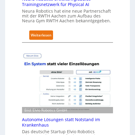
Trainingsnetzwerk für Physical AI
c
Neura Robotics hat eine neue Partnerschaft
u
mit der RWTH Aachen zum Aufbau des
r
Neura Gym RWTH Aachen bekanntgegeben.
i
t
:
Weiterlesen
y
N
-
e
L
u
e
r
v
a
e
R
l
o
-
b
2
o
-
t
Z
i
e
Bild: Elvio Robotics GmbH
c
r
s
Autonome Lösungen statt Notstand im
t
e
Krankenhaus
i
r
Das deutsche Startup Elvio Robotics
f