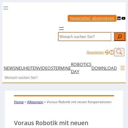
LinkedIn
YouTube
Newsletter abonnieren
Search
LinkedIn
YouTub
Newsletter
ROBOTICS
NEWS
NEUHEITEN
VIDEOS
TERMINE
DOWNLOAD
DAY
Search
Home
»
Allgemein
»
Voraus Robotik mit neuen Kooperationen
Voraus Robotik mit neuen