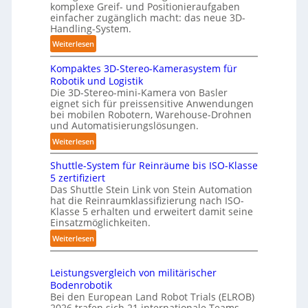
e
komplexe Greif- und Positionieraufgaben
m
einfacher zugänglich macht: das neue 3D-
r
a
Handling-System.
l
t
:
a
Weiterlesen
i
3
g
s
Kompaktes 3D-Stereo-Kamerasystem für
D
e
i
Robotik und Logistik
-
r
e
Die 3D-Stereo-mini-Kamera von Basler
H
f
eignet sich für preissensitive Anwendungen
r
a
ü
bei mobilen Robotern, Warehouse-Drohnen
u
n
r
und Automatisierungslösungen.
n
d
T
:
Weiterlesen
g
l
a
K
s
i
u
Shuttle-System für Reinräume bis ISO-Klasse
o
t
n
c
5 zertifiziert
m
r
g
h
Das Shuttle Stein Link von Stein Automation
p
e
hat die Reinraumklassifizierung nach ISO-
-
r
a
f
Klasse 5 erhalten und erweitert damit seine
S
o
k
Einsatzmöglichkeiten.
f
y
b
t
2
:
Weiterlesen
s
o
e
0
S
t
t
s
2
h
e
e
3
Leistungsvergleich von militärischer
6
u
m
r
Bodenrobotik
D
t
Bei den European Land Robot Trials (ELROB)
-
t
2026 trafen sich 21 internationale Teams,