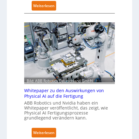
e
t
:
Weiterlesen
r
e
A
u
r
u
n
t
t
g
g
o
n
l
n
a
o
o
c
b
m
h
a
e
I
l
L
E
e
ö
C
s
s
6
T
Bild: ABB Robotics Deutschland GmbH
u
2
r
n
Whitepaper zu den Auswirkungen von
4
a
Physical AI auf die Fertigung
g
4
i
ABB Robotics und Nvidia haben ein
e
3
n
Whitepaper veröffentlicht, das zeigt, wie
n
-
Physical AI Fertigungsprozesse
i
s
grundlegend verändern kann.
4
n
t
-
g
a
2
:
s
Weiterlesen
t
W