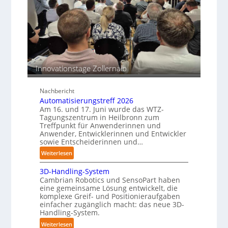
s
T
s
c
e
i
h
a
o
i
c
n
n
h
s
e
b
e
n
e
Innovationstage Zollernalb
n
p
s
e
t
r
Nachbericht
ä
C
Automatisierungstreff 2026
n
Am 16. und 17. Juni wurde das WTZ-
o
d
Tagungszentrum in Heilbronn zum
b
i
Treffpunkt für Anwenderinnen und
o
Anwender, Entwicklerinnen und Entwickler
g
t
sowie Entscheiderinnen und…
e
:
P
Weiterlesen
A
o
3D-Handling-System
u
l
Cambrian Robotics und SensoPart haben
t
y
eine gemeinsame Lösung entwickelt, die
o
m
komplexe Greif- und Positionieraufgaben
m
e
einfacher zugänglich macht: das neue 3D-
a
r
Handling-System.
t
l
:
Weiterlesen