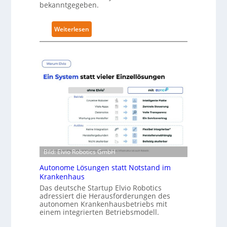
bekanntgegeben.
i
t
y
:
Weiterlesen
-
N
L
e
e
u
v
r
e
a
l
R
-
o
2
b
-
o
Z
t
e
i
Bild: Elvio Robotics GmbH
r
c
t
Autonome Lösungen statt Notstand im
s
Krankenhaus
i
e
f
Das deutsche Startup Elvio Robotics
r
adressiert die Herausforderungen des
i
w
autonomen Krankenhausbetriebs mit
z
e
einem integrierten Betriebsmodell.
i
i