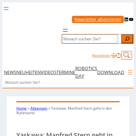
LinkedIn
YouTube
Newsletter abonnieren
Search
LinkedIn
YouTub
Newsletter
ROBOTICS
NEWS
NEUHEITEN
VIDEOS
TERMINE
DOWNLOAD
DAY
Search
Home
»
Allgemein
»
Yaskawa: Manfred Stern geht in den
Ruhestand
Yaskawa: Manfred Stern geht in