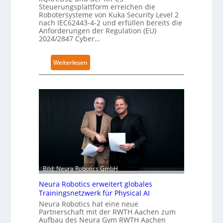
Steuerungsplattform erreichen die
Robotersysteme von Kuka Security Level 2
nach IEC62443-4-2 und erfüllen bereits die
Anforderungen der Regulation (EU)
2024/2847 Cyber…
:
Weiterlesen
K
u
k
a
e
r
h
ä
l
t
Bild: Neura Robotics GmbH
S
Neura Robotics erweitert globales
e
Trainingsnetzwerk für Physical AI
c
Neura Robotics hat eine neue
u
Partnerschaft mit der RWTH Aachen zum
r
Aufbau des Neura Gym RWTH Aachen