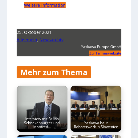
Weitere Information
25. Oktober 2021
Allgemein
,
Newsarchiv
Yaskawa Europe GmbH
Zur Firmenwebsite
Mehr zum Thema
Interview mit Bruno
Schnekenburger und
Yaskawa baut
Manfred…
Roboterwerk in Slowenien