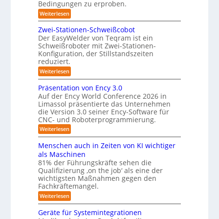
r
Bedingungen zu erproben.
-
e
:
Weiterlesen
S
L
o
y
e
Zwei-Stationen-Schweißcobot
-
s
i
Der EasyWelder von Teqram ist ein
K
s
t
Schweißroboter mit Zwei-Stationen-
t
a
e
Konfiguration, der Stillstandszeiten
u
m
m
reduziert.
n
e
g
f
:
Weiterlesen
s
r
Z
ü
v
w
a
Präsentation von Ency 3.0
e
r
e
r
Auf der Ency World Conference 2026 in
s
R
i
g
Limassol präsentierte das Unternehmen
y
-
e
l
die Version 3.0 seiner Ency-Software für
S
s
e
i
CNC- und Roboterprogrammierung.
t
i
t
a
n
:
Weiterlesen
c
e
t
r
P
h
i
m
r
v
ä
Menschen auch in Zeiten von KI wichtiger
o
ä
o
f
n
als Maschinen
u
s
n
e
ü
81% der Führungskräfte sehen die
m
e
m
n
r
Qualifizierung ‚on the job‘ als eine der
n
i
e
-
t
l
wichtigsten Maßnahmen gegen den
R
S
b
a
i
Fachkräftemangel.
c
o
t
i
t
h
:
Weiterlesen
i
b
ä
s
w
M
o
r
o
e
e
I
n
Geräte für Systemintegrationen
i
i
n
t
v
s
S