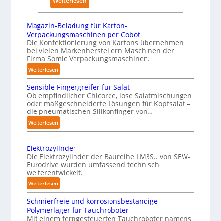
:
Weiterlesen
s
u
K
n
ü
Magazin-Beladung für Karton-
g
n
Verpackungsmaschinen per Cobot
e
s
Die Konfektionierung von Kartons übernehmen
n
bei vielen Markenherstellern Maschinen der
t
Firma Somic Verpackungsmaschinen.
v
l
o
:
Weiterlesen
i
M
n
c
Sensible Fingergreifer für Salat
a
P
h
Ob empfindlicher Chicorée, lose Salatmischungen
g
h
oder maßgeschneiderte Lösungen für Kopfsalat –
e
a
y
die pneumatischen Silikonfinger von…
I
z
s
:
Weiterlesen
n
i
i
S
t
n
e
c
-
e
Elektrozylinder
n
a
B
l
Die Elektrozylinder der Baureihe LM3S.. von SEW-
s
l
e
Eurodrive wurden umfassend technisch
l
i
weiterentwickelt.
A
l
i
b
a
I
:
Weiterlesen
g
l
d
E
a
e
e
Schmierfreie und korrosionsbeständige
u
l
u
F
n
Polymerlager für Tauchroboter
n
e
f
i
z
Mit einem ferngesteuerten Tauchroboter namens
g
k