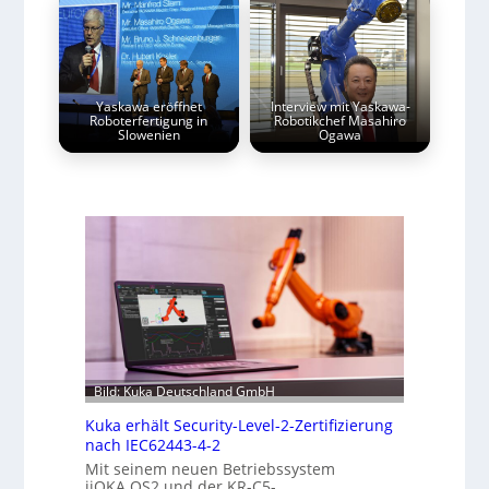
Yaskawa eröffnet
Interview mit Yaskawa-
Roboterfertigung in
Robotikchef Masahiro
Slowenien
Ogawa
Bild: Kuka Deutschland GmbH
Kuka erhält Security-Level-2-Zertifizierung
nach IEC62443-4-2
Mit seinem neuen Betriebssystem
iiQKA.OS2 und der KR-C5-