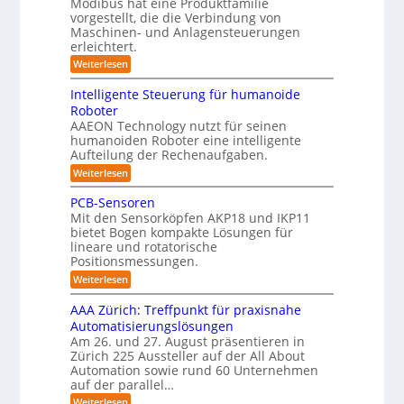
Modibus hat eine Produktfamilie
ß
s
o
c
i
vorgestellt, die die Verbindung von
O
c
c
n
h
k
o
Maschinen- und Anlagensteuerungen
h
-
E
e
b
erleichtert.
e
u
n
r
K
o
n
c
B
n
:
Weiterlesen
t
l
a
y
o
G
d
u
a
3
d
e
Intelligente Steuerung für humanoide
c
L
.
e
r
s
h
Roboter
0
n
ä
o
s
i
AAEON Technology nutzt für seinen
r
t
g
n
e
o
humanoiden Roboter eine intelligente
e
Z
i
b
f
Aufteilung der Rechenaufgaben.
5
e
o
ü
s
z
i
:
Weiterlesen
t
r
t
t
I
e
i
S
e
n
i
k
PCB-Sensoren
y
r
n
t
s
Mit den Sensorköpfen AKP18 und IKP11
k
v
t
e
t
bietet Bogen kompakte Lösungen für
o
l
i
e
lineare und rotatorische
n
l
m
f
K
Positionsmessungen.
i
i
I
g
i
n
:
Weiterlesen
w
e
t
z
P
i
n
e
C
i
AAA Zürich: Treffpunkt für praxisnahe
c
t
g
B
h
e
Automatisierungslösungen
e
r
-
t
S
Am 26. und 27. August präsentieren in
a
S
r
i
t
t
Zürich 225 Aussteller auf der All About
e
t
g
e
i
n
Automation sowie rund 60 Unternehmen
e
u
o
s
auf der parallel…
r
e
n
o
a
r
:
Weiterlesen
e