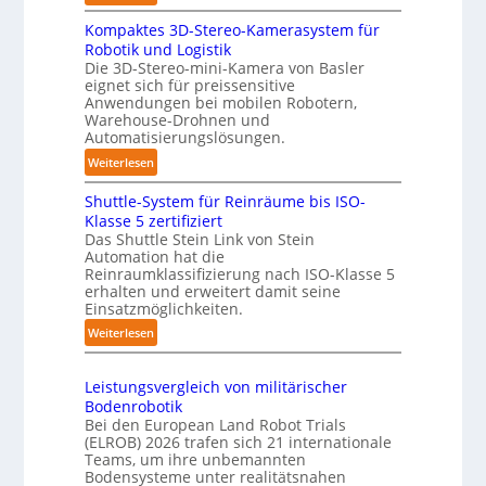
i
a
3
s
g
Kompaktes 3D-Stereo-Kamerasystem für
D
i
e
Robotik und Logistik
-
e
Die 3D-Stereo-mini-Kamera von Basler
r
H
eignet sich für preissensitive
r
f
a
Anwendungen bei mobilen Robotern,
u
ü
n
Warehouse-Drohnen und
n
r
d
Automatisierungslösungen.
g
T
l
:
Weiterlesen
s
a
i
K
t
u
n
Shuttle-System für Reinräume bis ISO-
o
r
c
g
Klasse 5 zertifiziert
m
e
h
Das Shuttle Stein Link von Stein
-
p
f
r
Automation hat die
S
a
Reinraumklassifizierung nach ISO-Klasse 5
f
o
y
k
erhalten und erweitert damit seine
2
b
s
t
Einsatzmöglichkeiten.
0
o
t
e
:
Weiterlesen
2
t
e
s
S
6
e
m
3
h
r
Leistungsvergleich von militärischer
D
u
Bodenrobotik
-
t
Bei den European Land Robot Trials
S
t
(ELROB) 2026 trafen sich 21 internationale
t
l
Teams, um ihre unbemannten
e
Bodensysteme unter realitätsnahen
e