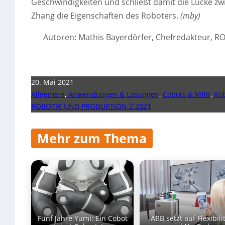
Geschwindigkeiten und schließt damit die Lücke zw
Zhang die Eigenschaften des Roboters.
(mby)
Autoren: Mathis Bayerdörfer, Chefredakteur,
20. Mai 2021
Allgemein
,
Anwendungen & Lösungen
,
Cobots & MRK
,
Rob
ROBOTIK UND PRODUKTION 2 2021
Mehr zum Thema
Fünf Jahre Yumi: Ein Cobot
ABB setzt auf Flexibili