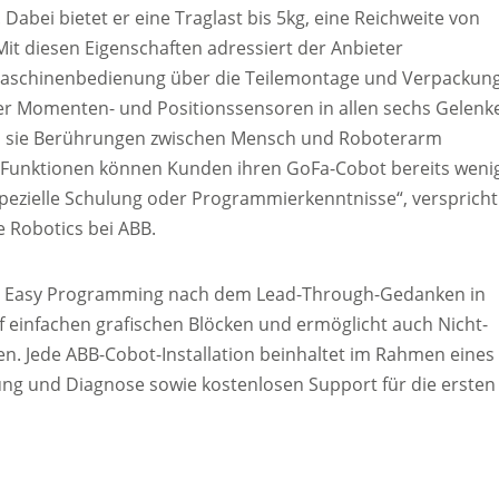
bei bietet er eine Traglast bis 5kg, eine Reichweite von
t diesen Eigenschaften adressiert der Anbieter
schinenbedienung über die Teilemontage und Verpackun
ber Momenten- und Positionssensoren in allen sechs Gelenk
em sie Berührungen zwischen Mensch und Roboterarm
e Funktionen können Kunden ihren GoFa-Cobot bereits weni
spezielle Schulung oder Programmierkenntnisse“, verspricht
 Robotics bei ABB.
izard Easy Programming nach dem Lead-Through-Gedanken in
 einfachen grafischen Blöcken und ermöglicht auch Nicht-
n. Jede ABB-Cobot-Installation beinhaltet im Rahmen eines
ng und Diagnose sowie kostenlosen Support für die ersten