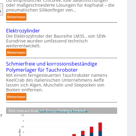
Ob empfindlicher Chicorée, lose Salatmischungen
g
oder maßgeschneiderte Lösungen für Kopfsalat – die
a
pneumatischen Silikonfinger von…
z
:
Weiterlesen
i
S
n
e
-
Elektrozylinder
n
B
Die Elektrozylinder der Baureihe LM3S.. von SEW-
s
Eurodrive wurden umfassend technisch
e
weiterentwickelt.
i
l
b
:
Weiterlesen
a
l
E
d
e
Schmierfreie und korrosionsbeständige
l
u
F
Polymerlager für Tauchroboter
e
n
i
Mit einem ferngesteuerten Tauchroboter namens
k
g
KeelCrab des italienischen Unternehmens Aeffe
n
t
f
lassen sich Algen, Muscheln und Seepocken von
g
r
ü
Booten entfernen.
e
o
r
:
Weiterlesen
r
z
K
S
g
y
a
c
r
l
Bild: Interact Analysis Group Holdings Limited
r
h
er
e
i
t
m
i
n
o
i
f
d
n
e
e
e
-