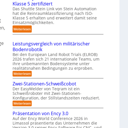
Klasse 5 zertifiziert
r
m
h
g
Das Shuttle Stein Link von Stein Automation
e
p
r
-
hat die Reinraumklassifizierung nach ISO-
f
a
o
S
Klasse 5 erhalten und erweitert damit seine
g
f
k
b
y
Einsatzmöglichkeiten.
2
t
en,
o
s
:
Weiterlesen
0
e
t
t
S
2
s
e
e
h
6
3
ge
Leistungsvergleich von militärischer
r
m
u
D
Bodenrobotik
t
-
Bei den European Land Robot Trials (ELROB)
t
S
2026 trafen sich 21 internationale Teams, um
l
ihre unbemannten Bodensysteme unter
t
e
realitätsnahen Bedingungen zu erproben.
e
-
:
Weiterlesen
r
L
S
e
e
Zwei-Stationen-Schweißcobot
y
o
i
Der EasyWelder von Teqram ist ein
s
s
-
Schweißroboter mit Zwei-Stationen-
t
t
K
Konfiguration, der Stillstandszeiten reduziert.
u
e
a
n
:
Weiterlesen
m
g
m
Z
s
f
w
e
Präsentation von Ency 3.0
v
e
ü
e
r
Auf der Ency World Conference 2026 in
i
r
r
Limassol präsentierte das Unternehmen die
a
-
g
R
Version 3.0 seiner Ency-Software für CNC- und
S