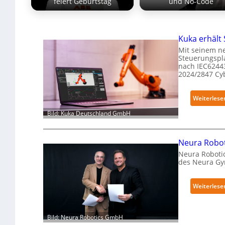
feiert Geburtstag
und No-Code
Kuka erhält 
Mit seinem n
Steuerungspla
nach IEC62443
2024/2847 Cy
Weiterlese
Bild: Kuka Deutschland GmbH
Neura Roboti
Neura Roboti
des Neura G
Weiterlese
Bild: Neura Robotics GmbH