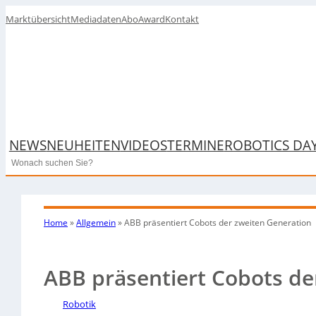
Marktübersicht
Mediadaten
Abo
Award
Kontakt
NEWS
NEUHEITEN
VIDEOS
TERMINE
ROBOTICS DA
Search
Home
»
Allgemein
»
ABB präsentiert Cobots der zweiten Generation
ABB präsentiert Cobots de
Robotik