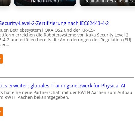
Hand in Hand
Realität, in der alle alles
Security-Level-2-Zertifizierung nach IEC62443-4-2
euen Betriebssystem iiQKA.OS2 und der KR-C5-
ttform erreichen die Robotersysteme von Kuka Security Level 2
-4-2 und erfüllen bereits die Anforderungen der Regulation (EU)
ber…
:
n
K
u
k
a
cs erweitert globales Trainingsnetzwerk für Physical AI
e
cs hat eine neue Partnerschaft mit der RWTH Aachen zum Aufbau
r
ym RWTH Aachen bekanntgegeben.
h
ä
:
n
l
N
t
e
S
u
e