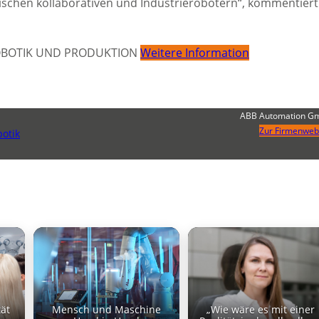
ischen kollaborativen und Industrierobotern“, kommentiert
 ROBOTIK UND PRODUKTION
Weitere Information
ABB Automation G
Zur Firmenweb
otik
tät
Mensch und Maschine
„Wie wäre es mit einer