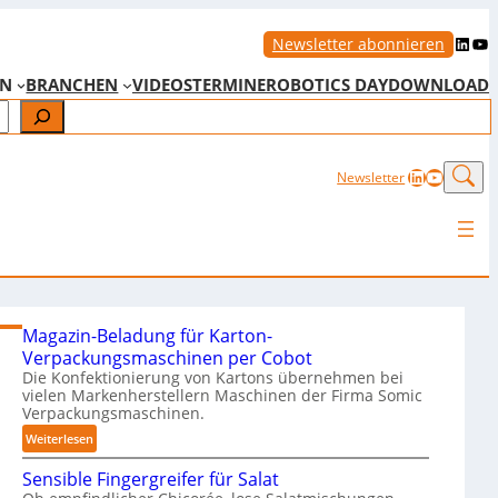
LinkedIn
YouTube
Newsletter abonnieren
EN
BRANCHEN
VIDEOS
TERMINE
ROBOTICS DAY
DOWNLOAD
LinkedIn
YouTub
Newsletter
Magazin-Beladung für Karton-
Verpackungsmaschinen per Cobot
Die Konfektionierung von Kartons übernehmen bei
vielen Markenherstellern Maschinen der Firma Somic
Verpackungsmaschinen.
:
Weiterlesen
M
Sensible Fingergreifer für Salat
a