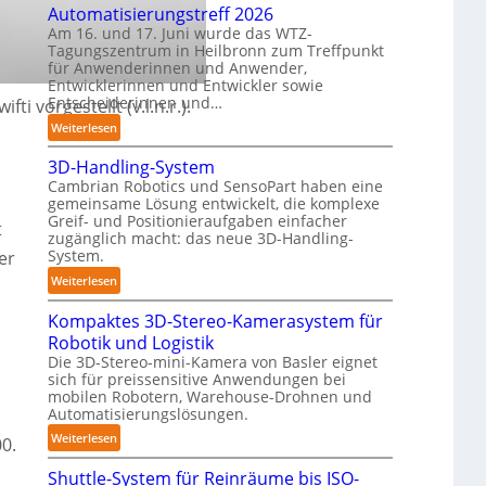
Automatisierungstreff 2026
n
o
Am 16. und 17. Juni wurde das WTZ-
d
b
Tagungszentrum in Heilbronn zum Treffpunkt
i
o
für Anwenderinnen und Anwender,
g
t
Entwicklerinnen und Entwickler sowie
e
Entscheiderinnen und…
vorgestellt (v.l.n.r.).
P
:
Weiterlesen
o
A
l
3D-Handling-System
u
y
Cambrian Robotics und SensoPart haben eine
t
m
gemeinsame Lösung entwickelt, die komplexe
o
e
Greif- und Positionieraufgaben einfacher
t
m
zugänglich macht: das neue 3D-Handling-
r
a
System.
er
l
t
a
:
Weiterlesen
i
g
3
s
Kompaktes 3D-Stereo-Kamerasystem für
e
D
i
Robotik und Logistik
r
-
e
Die 3D-Stereo-mini-Kamera von Basler eignet
f
H
r
sich für preissensitive Anwendungen bei
ü
a
u
mobilen Robotern, Warehouse-Drohnen und
r
n
Automatisierungslösungen.
n
T
d
g
:
Weiterlesen
0.
a
l
s
K
u
i
Shuttle-System für Reinräume bis ISO-
t
o
c
n