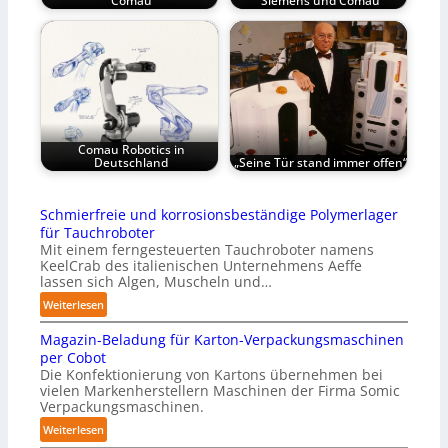
Comau
Siemens und Comau
Comau Robotics in
Deutschland
„Seine Tür stand immer offen“
Schmierfreie und korrosionsbeständige Polymerlager
für Tauchroboter
Mit einem ferngesteuerten Tauchroboter namens
KeelCrab des italienischen Unternehmens Aeffe
lassen sich Algen, Muscheln und…
:
Weiterlesen
S
Magazin-Beladung für Karton-Verpackungsmaschinen
c
per Cobot
h
Die Konfektionierung von Kartons übernehmen bei
m
vielen Markenherstellern Maschinen der Firma Somic
i
Verpackungsmaschinen.
e
:
Weiterlesen
r
M