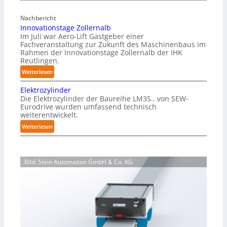
f
a
r
Nachbericht
g
e
Innovationstage Zollernalb
a
i
Im Juli war Aero-Lift Gastgeber einer
z
e
Fachveranstaltung zur Zukunft des Maschinenbaus im
i
Rahmen der Innovationstage Zollernalb der IHK
u
n
Reutlingen.
n
-
d
:
Weiterlesen
B
k
I
e
Elektrozylinder
o
n
l
Die Elektrozylinder der Baureihe LM3S.. von SEW-
r
n
a
Eurodrive wurden umfassend technisch
r
o
weiterentwickelt.
d
o
v
u
:
Weiterlesen
s
a
n
E
i
t
g
l
o
i
f
e
n
o
Bild: Stein Automation GmbH & Co. KG
ü
k
s
n
r
t
b
s
K
r
e
t
a
o
s
a
r
z
t
g
t
y
ä
e
o
l
n
Z