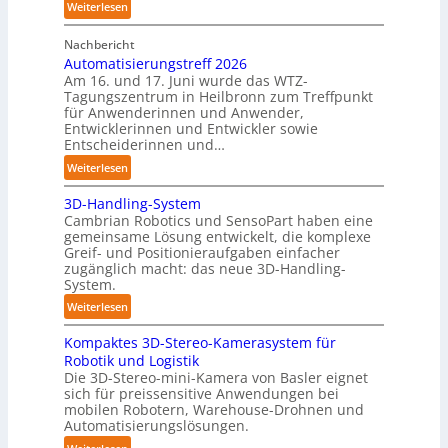
h
:
Weiterlesen
r
r
A
C
o
Nachbericht
A
o
b
Automatisierungstreff 2026
A
b
Am 16. und 17. Juni wurde das WTZ-
o
Z
o
Tagungszentrum in Heilbronn zum Treffpunkt
t
ü
t
für Anwenderinnen und Anwender,
e
r
Entwicklerinnen und Entwickler sowie
r
i
Entscheiderinnen und…
c
:
Weiterlesen
h
A
:
3D-Handling-System
u
T
Cambrian Robotics und SensoPart haben eine
t
r
gemeinsame Lösung entwickelt, die komplexe
o
Greif- und Positionieraufgaben einfacher
e
m
zugänglich macht: das neue 3D-Handling-
f
a
System.
f
t
:
Weiterlesen
p
i
3
u
s
Kompaktes 3D-Stereo-Kamerasystem für
D
n
i
Robotik und Logistik
-
k
e
Die 3D-Stereo-mini-Kamera von Basler eignet
H
t
sich für preissensitive Anwendungen bei
r
a
f
mobilen Robotern, Warehouse-Drohnen und
u
n
Automatisierungslösungen.
ü
n
d
r
: