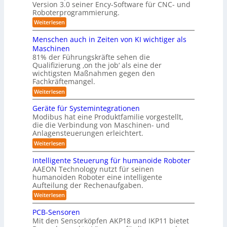
n
g
Version 3.0 seiner Ency-Software für CNC- und
r
r
S
l
f
g
Roboterprogrammierung.
t
a
e
ü
a
s
:
Weiterlesen
s
i
r
t
P
c
l
I
y
i
r
h
Menschen auch in Zeiten von KI wichtiger als
n
o
ö
s
ä
v
d
n
Maschinen
s
s
o
t
u
e
81% der Führungskräfte sehen die
e
n
u
s
n
e
Qualifizierung ‚on the job‘ als eine der
n
m
t
-
n
m
t
wichtigsten Maßnahmen gegen den
i
r
S
a
g
l
Fachkräftemangel.
f
i
c
t
i
e
e
h
ü
:
Weiterlesen
i
t
r
w
n
M
o
r
ä
o
e
e
n
Geräte für Systemintegrationen
r
R
b
i
n
v
i
Modibus hat eine Produktfamilie vorgestellt,
o
ß
s
o
o
s
die die Verbindung von Maschinen- und
t
c
c
n
b
c
e
o
Anlagensteuerungen erleichtert.
h
E
h
o
r
b
e
n
:
Weiterlesen
e
o
n
t
c
G
r
t
a
y
e
i
B
Intelligente Steuerung für humanoide Roboter
u
3
r
o
k
AAEON Technology nutzt für seinen
c
.
ä
d
h
humanoiden Roboter eine intelligente
u
0
t
e
i
Aufteilung der Rechenaufgaben.
e
n
n
n
f
r
:
Weiterlesen
d
Z
ü
o
I
e
L
r
b
n
PCB-Sensoren
i
S
o
o
t
t
Mit den Sensorköpfen AKP18 und IKP11 bietet
y
t
e
g
e