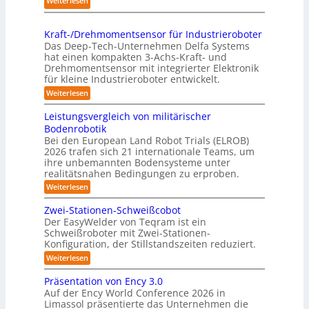
Weiterlesen
g
l
p
K
s
i
r
o
t
n
Kraft-/Drehmomentsensor für Industrieroboter
a
m
r
Das Deep-Tech-Unternehmen Delfa Systems
g
x
p
e
hat einen kompakten 3-Achs-Kraft- und
-
i
a
Drehmomentsensor mit integrierter Elektronik
f
S
s
für kleine Industrieroboter entwickelt.
k
f
y
n
t
:
Weiterlesen
2
s
a
K
e
0
r
t
h
Leistungsvergleich von militärischer
s
2
a
e
Bodenrobotik
e
3
f
6
m
Bei den European Land Robot Trials (ELROB)
t
A
D
2026 trafen sich 21 internationale Teams, um
-
u
-
/
ihre unbemannten Bodensysteme unter
t
D
S
realitätsnahen Bedingungen zu erproben.
r
o
t
:
Weiterlesen
e
m
L
e
h
e
a
m
Zwei-Stationen-Schweißcobot
r
i
o
t
Der EasyWelder von Teqram ist ein
e
s
m
Schweißroboter mit Zwei-Stationen-
i
t
o
e
Konfiguration, der Stillstandszeiten reduziert.
u
s
n
-
n
t
:
Weiterlesen
i
K
g
s
Z
e
s
a
e
w
Präsentation von Ency 3.0
v
r
n
e
m
Auf der Ency World Conference 2026 in
e
s
i
u
e
r
Limassol präsentierte das Unternehmen die
o
-