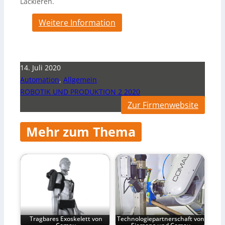
Lackieren.
Weitere Information
14. Juli 2020
Automation
,
Allgemein
ROBOTIK UND PRODUKTION 2 2020
Zur Firmenwebsite
Mehr zum Thema
Tragbares Exoskelett von
Technologiepartnerschaft von