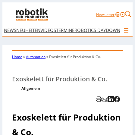
LinkedIn
YouTu
Newsletter
NEWS
NEUHEITEN
VIDEOS
TERMINE
ROBOTICS DAY
DOWNLOAD
Home
»
Automation
»
Exoskelett für Produktion & Co.
Exoskelett für Produktion & Co.
Allgemein
Exoskelett für Produktion
& Co.