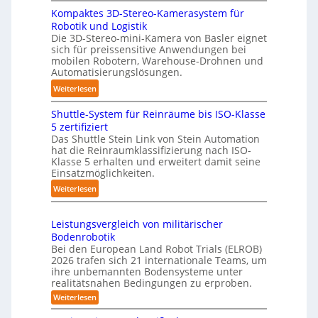
3
s
Kompaktes 3D-Stereo-Kamerasystem für
e
D
i
Robotik und Logistik
r
-
e
Die 3D-Stereo-mini-Kamera von Basler eignet
f
H
sich für preissensitive Anwendungen bei
r
ü
a
mobilen Robotern, Warehouse-Drohnen und
u
r
n
Automatisierungslösungen.
n
T
d
:
Weiterlesen
g
a
l
K
s
u
i
Shuttle-System für Reinräume bis ISO-Klasse
o
t
c
n
5 zertifiziert
m
r
h
g
Das Shuttle Stein Link von Stein Automation
p
e
r
hat die Reinraumklassifizierung nach ISO-
-
a
f
Klasse 5 erhalten und erweitert damit seine
o
S
k
Einsatzmöglichkeiten.
f
b
y
t
2
:
o
Weiterlesen
s
e
0
S
t
t
s
2
h
e
e
3
Leistungsvergleich von militärischer
6
u
r
m
Bodenrobotik
D
t
Bei den European Land Robot Trials (ELROB)
-
t
2026 trafen sich 21 internationale Teams, um
S
l
ihre unbemannten Bodensysteme unter
t
realitätsnahen Bedingungen zu erproben.
e
e
-
:
Weiterlesen
r
L
S
e
e