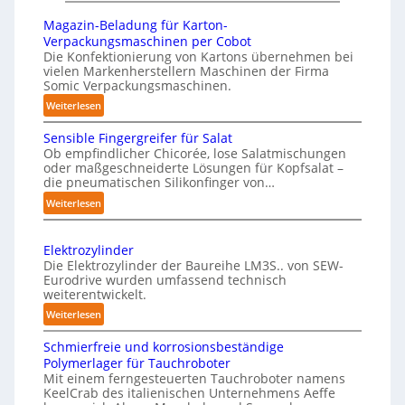
u
ü
n
Magazin-Beladung für Karton-
n
g
Verpackungsmaschinen per Cobot
s
Die Konfektionierung von Kartons übernehmen bei
e
vielen Markenherstellern Maschinen der Firma
t
n
Somic Verpackungsmaschinen.
l
v
:
Weiterlesen
i
o
M
c
n
Sensible Fingergreifer für Salat
a
h
Ob empfindlicher Chicorée, lose Salatmischungen
P
g
oder maßgeschneiderte Lösungen für Kopfsalat –
e
h
a
die pneumatischen Silikonfinger von…
I
y
z
:
Weiterlesen
n
i
s
S
t
n
i
e
-
e
c
Elektrozylinder
n
B
l
Die Elektrozylinder der Baureihe LM3S.. von SEW-
a
s
e
Eurodrive wurden umfassend technisch
l
l
i
weiterentwickelt.
l
i
A
b
a
:
Weiterlesen
g
l
I
d
E
e
e
a
Schmierfreie und korrosionsbeständige
u
l
F
n
u
Polymerlager für Tauchroboter
n
e
i
z
Mit einem ferngesteuerten Tauchroboter namens
g
f
k
n
KeelCrab des italienischen Unternehmens Aeffe
e
f
d
t