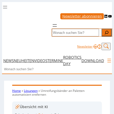
LinkedIn
YouTube
Newsletter abonnieren
Search
LinkedIn
YouTub
Newsletter
ROBOTICS
NEWS
NEUHEITEN
VIDEOS
TERMINE
DOWNLOAD
DAY
Search
Home
»
Lösungen
»
Umreifungsbänder an Paletten
automatisiert entfernen
Übersicht mit KI