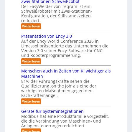
Zwei-Stationen-Schweißcobot
y
i
o
Der EasyWelder von Teqram ist ein
s
s
Schweißroboter mit Zwei-Stationen-
-
t
t
Konfiguration, der Stillstandszeiten
u
K
e
reduziert.
n
a
g
m
:
Weiterlesen
m
s
Z
f
v
e
w
Präsentation von Ency 3.0
ü
e
e
r
r
Auf der Ency World Conference 2026 in
r
i
a
g
Limassol präsentierte das Unternehmen die
-
R
l
Version 3.0 seiner Ency-Software für CNC-
s
S
e
e
und Roboterprogrammierung.
t
y
i
i
a
:
Weiterlesen
c
s
t
n
P
h
t
i
r
r
v
Menschen auch in Zeiten von KI wichtiger als
o
e
ä
o
ä
n
Maschinen
s
n
m
e
u
81% der Führungskräfte sehen die
e
m
f
n
Qualifizierung ‚on the job‘ als eine der
n
i
m
-
ü
t
l
wichtigsten Maßnahmen gegen den
e
S
a
i
r
Fachkräftemangel.
c
b
t
t
h
R
:
Weiterlesen
i
ä
i
w
M
o
o
r
e
s
e
n
Geräte für Systemintegrationen
i
b
i
n
I
v
s
Modibus hat eine Produktfamilie vorgestellt,
ß
o
s
o
c
S
die die Verbindung von Maschinen- und
c
c
n
t
h
o
Anlagensteuerungen erleichtert.
O
h
E
e
i
b
e
-
n
:
r
Weiterlesen