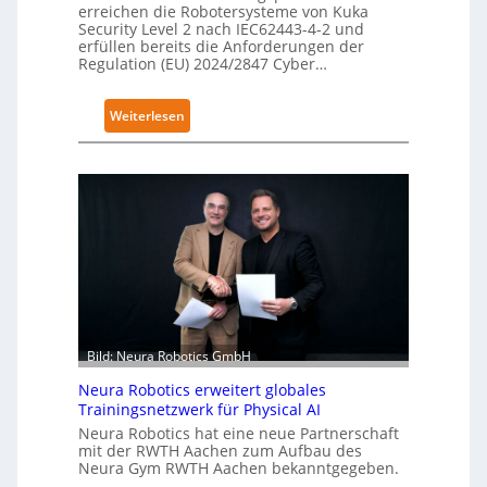
erreichen die Robotersysteme von Kuka
Security Level 2 nach IEC62443-4-2 und
erfüllen bereits die Anforderungen der
Regulation (EU) 2024/2847 Cyber…
:
Weiterlesen
K
u
k
a
e
r
h
ä
l
t
Bild: Neura Robotics GmbH
S
Neura Robotics erweitert globales
e
Trainingsnetzwerk für Physical AI
c
Neura Robotics hat eine neue Partnerschaft
u
mit der RWTH Aachen zum Aufbau des
r
Neura Gym RWTH Aachen bekanntgegeben.
i