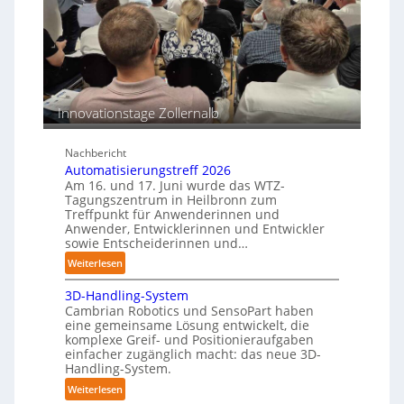
e
i
h
a
o
i
c
n
n
h
s
e
b
e
n
e
n
p
Innovationstage Zollernalb
s
e
t
r
ä
Nachbericht
C
n
Automatisierungstreff 2026
o
d
Am 16. und 17. Juni wurde das WTZ-
b
Tagungszentrum in Heilbronn zum
i
o
Treffpunkt für Anwenderinnen und
g
t
Anwender, Entwicklerinnen und Entwickler
e
sowie Entscheiderinnen und…
P
:
Weiterlesen
o
A
l
3D-Handling-System
u
y
Cambrian Robotics und SensoPart haben
t
m
eine gemeinsame Lösung entwickelt, die
o
e
komplexe Greif- und Positionieraufgaben
m
r
einfacher zugänglich macht: das neue 3D-
a
Handling-System.
l
t
a
:
Weiterlesen
i
g