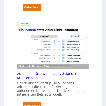
t
:
Weiterlesen
y
N
-
e
L
u
e
r
v
a
e
R
l
o
-
b
2
o
-
t
Z
i
e
Bild: Elvio Robotics GmbH
c
r
s
t
Autonome Lösungen statt Notstand im
e
Krankenhaus
i
r
Das deutsche Startup Elvio Robotics
f
w
adressiert die Herausforderungen des
i
autonomen Krankenhausbetriebs mit einem
e
z
integrierten Betriebsmodell.
i
i
t
e
:
Weiterlesen