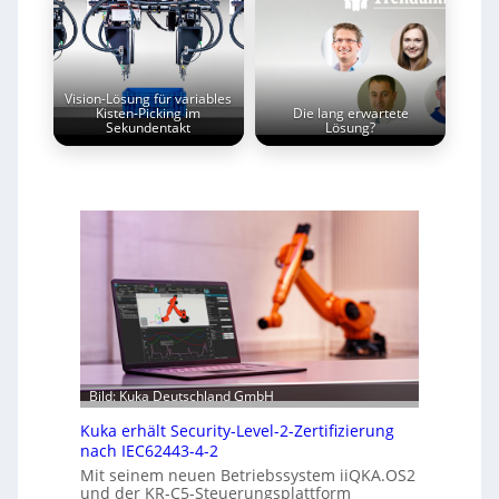
Vision-Lösung für variables
Kisten-Picking im
Die lang erwartete
Sekundentakt
Lösung?
Bild: Kuka Deutschland GmbH
Kuka erhält Security-Level-2-Zertifizierung
nach IEC62443-4-2
Mit seinem neuen Betriebssystem iiQKA.OS2
und der KR-C5-Steuerungsplattform