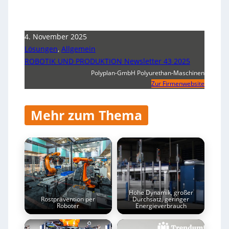
4. November 2025
Lösungen
,
Allgemein
ROBOTIK UND PRODUKTION Newsletter 43 2025
Polyplan-GmbH Polyurethan-Maschinen
Zur Firmenwebsite
Mehr zum Thema
Hohe Dynamik, großer
Rostprävention per
Durchsatz, geringer
Roboter
Energieverbrauch