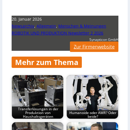
20. Januar 2026
Newsarchiv
,
Allgemein
,
Menschen & Meinungen
ROBOTIK UND PRODUKTION Newsletter 2 2026
Synapticon GmbH
Zur Firmenwebsite
Mehr zum Thema
Transferlösungen in der
Produktion von
Humanoide oder AMR? Oder
Haushaltsgeräten
beide?