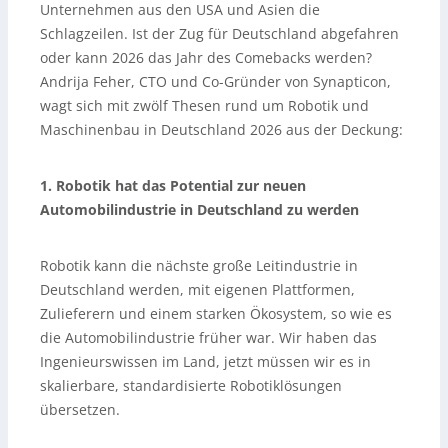
Unternehmen aus den USA und Asien die
Schnittstellen und Rechenleistung nahe an der
Anwendung. Abschließend fordert Fehr neue Normen
Schlagzeilen. Ist der Zug für Deutschland abgefahren
für mobile, humanoide und KI-gestützte Systeme sowie
oder kann 2026 das Jahr des Comebacks werden?
eigene europäische Robotik- und KI-Stacks, um
Andrija Feher, CTO und Co-Gründer von Synapticon,
strategische Abhängigkeiten zu reduzieren.
wagt sich mit zwölf Thesen rund um Robotik und
Maschinenbau in Deutschland 2026 aus der Deckung:
1. Robotik hat das Potential zur neuen
Automobilindustrie in Deutschland zu werden
Robotik kann die nächste große Leitindustrie in
Deutschland werden, mit eigenen Plattformen,
Zulieferern und einem starken Ökosystem, so wie es
die Automobilindustrie früher war. Wir haben das
Ingenieurswissen im Land, jetzt müssen wir es in
skalierbare, standardisierte Robotiklösungen
übersetzen.