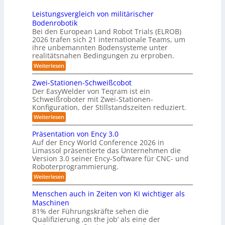
s
2
r
h
e
3
Leistungsvergleich von militärischer
6
u
m
Bodenrobotik
D
t
Bei den European Land Robot Trials (ELROB)
-
t
2026 trafen sich 21 internationale Teams, um
S
l
ihre unbemannten Bodensysteme unter
t
realitätsnahen Bedingungen zu erproben.
e
e
-
:
Weiterlesen
r
L
S
e
e
Zwei-Stationen-Schweißcobot
y
i
o
Der EasyWelder von Teqram ist ein
s
s
Schweißroboter mit Zwei-Stationen-
-
t
t
Konfiguration, der Stillstandszeiten reduziert.
u
K
e
n
:
Weiterlesen
a
g
m
Z
m
s
w
f
Präsentation von Ency 3.0
v
e
e
ü
Auf der Ency World Conference 2026 in
e
i
r
r
Limassol präsentierte das Unternehmen die
r
-
a
g
Version 3.0 seiner Ency-Software für CNC- und
S
R
l
Roboterprogrammierung.
s
t
e
e
a
y
:
Weiterlesen
i
i
t
P
c
s
i
n
r
h
Menschen auch in Zeiten von KI wichtiger als
o
t
ä
r
v
n
Maschinen
e
s
o
e
ä
81% der Führungskräfte sehen die
e
n
m
n
u
Qualifizierung ‚on the job‘ als eine der
n
m
-
f