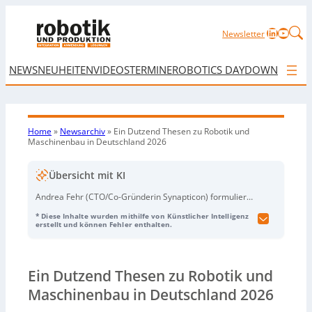
LinkedIn
YouTu
Newsletter
NEWS
NEUHEITEN
VIDEOS
TERMINE
ROBOTICS DAY
DOWNLOAD
Home
»
Newsarchiv
»
Ein Dutzend Thesen zu Robotik und
Maschinenbau in Deutschland 2026
Übersicht mit KI
Andrea Fehr (CTO/Co-Gründerin Synapticon) formuliert
zwölf Thesen zur Zukunft von Robotik und
* Diese Inhalte wurden mithilfe von Künstlicher Intelligenz
Maschinenbau in Deutschland 2026 – vor dem
erstellt und können Fehler enthalten.
Hintergrund skeptischer Branchenstimmung und
dominierender Player aus USA und Asien. Zentrale
Aussage: Robotik kann zur neuen deutschen
Ein Dutzend Thesen zu Robotik und
Leitindustrie werden, wenn Deutschland sein
Ingenieurwissen in skalierbare, standardisierte
Maschinenbau in Deutschland 2026
Lösungen übersetzt. Sie betont, dass deutlich mehr