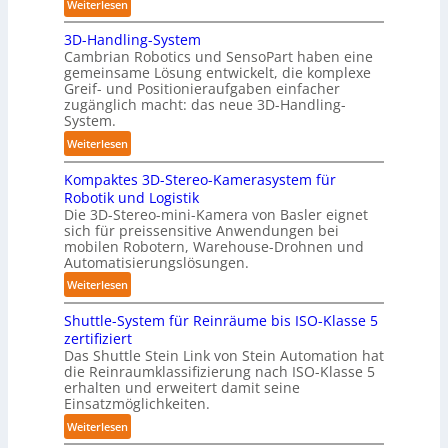
:
Weiterlesen
l
A
y
3D-Handling-System
u
m
Cambrian Robotics und SensoPart haben eine
t
e
gemeinsame Lösung entwickelt, die komplexe
o
r
Greif- und Positionieraufgaben einfacher
m
l
zugänglich macht: das neue 3D-Handling-
a
System.
a
t
g
:
Weiterlesen
i
e
3
s
r
Kompaktes 3D-Stereo-Kamerasystem für
D
i
Robotik und Logistik
f
-
e
Die 3D-Stereo-mini-Kamera von Basler eignet
ü
H
sich für preissensitive Anwendungen bei
r
r
a
mobilen Robotern, Warehouse-Drohnen und
u
T
n
Automatisierungslösungen.
n
a
d
:
Weiterlesen
g
u
l
K
s
c
i
Shuttle-System für Reinräume bis ISO-Klasse 5
o
t
h
n
zertifiziert
m
r
r
g
Das Shuttle Stein Link von Stein Automation hat
p
e
o
die Reinraumklassifizierung nach ISO-Klasse 5
-
a
f
erhalten und erweitert damit seine
b
S
k
Einsatzmöglichkeiten.
f
o
y
t
2
t
:
Weiterlesen
s
e
0
e
S
t