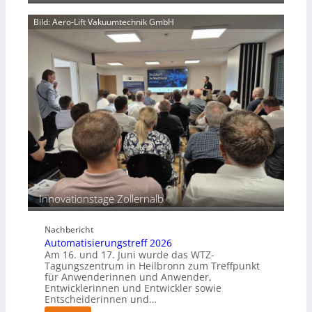
u
d
t
n
Bild: Aero-Lift Vakuumtechnik GmbH
k
g
o
s
r
m
r
a
o
s
s
c
i
h
o
i
n
n
s
e
b
n
e
p
s
e
Innovationstage Zollernalb
t
r
ä
C
n
Nachbericht
o
d
Automatisierungstreff 2026
b
i
Am 16. und 17. Juni wurde das WTZ-
o
g
Tagungszentrum in Heilbronn zum Treffpunkt
t
für Anwenderinnen und Anwender,
e
Entwicklerinnen und Entwickler sowie
P
Entscheiderinnen und…
o