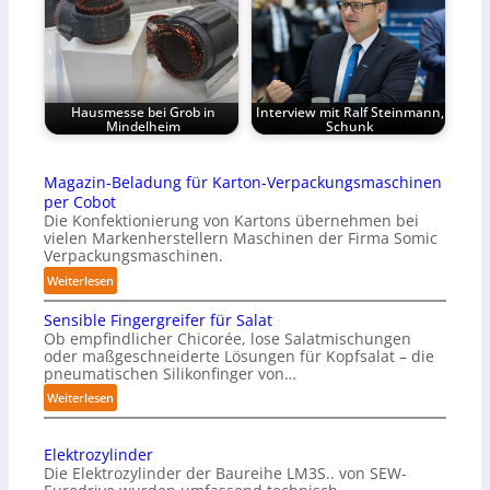
Hausmesse bei Grob in
Interview mit Ralf Steinmann,
Mindelheim
Schunk
Magazin-Beladung für Karton-Verpackungsmaschinen
per Cobot
Die Konfektionierung von Kartons übernehmen bei
vielen Markenherstellern Maschinen der Firma Somic
Verpackungsmaschinen.
:
Weiterlesen
M
Sensible Fingergreifer für Salat
a
Ob empfindlicher Chicorée, lose Salatmischungen
g
oder maßgeschneiderte Lösungen für Kopfsalat – die
a
pneumatischen Silikonfinger von…
z
:
Weiterlesen
i
S
n
e
-
Elektrozylinder
n
B
Die Elektrozylinder der Baureihe LM3S.. von SEW-
s
e