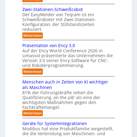
r
L
S
e
e
Zwei-Stationen-Schweißcobot
y
i
o
Der EasyWelder von Teqram ist ein
s
s
Schweißroboter mit Zwei-Stationen-
-
t
t
Konfiguration, der Stillstandszeiten
u
K
e
reduziert.
n
a
g
m
:
Weiterlesen
m
s
Z
f
v
e
w
Präsentation von Ency 3.0
ü
e
e
r
r
Auf der Ency World Conference 2026 in
r
i
a
g
Limassol präsentierte das Unternehmen die
-
R
l
Version 3.0 seiner Ency-Software für CNC-
s
S
e
e
und Roboterprogrammierung.
t
y
i
i
a
:
Weiterlesen
c
s
t
n
P
h
t
i
r
r
v
Menschen auch in Zeiten von KI wichtiger
o
e
ä
o
ä
n
als Maschinen
s
n
m
e
u
81% der Führungskräfte sehen die
e
m
f
n
Qualifizierung ‚on the job‘ als eine der
n
i
m
-
ü
t
l
wichtigsten Maßnahmen gegen den
e
S
a
i
r
Fachkräftemangel.
c
b
t
t
h
R
:
Weiterlesen
i
ä
i
w
M
o
o
r
e
s
e
n
Geräte für Systemintegrationen
i
b
i
n
I
v
s
Modibus hat eine Produktfamilie vorgestellt,
ß
o
s
o
c
S
die die Verbindung von Maschinen- und
c
c
n
t
h