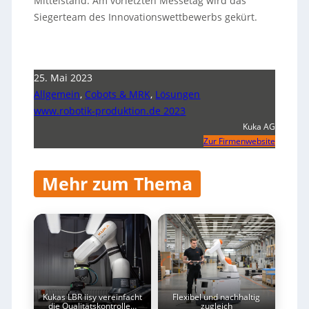
Mittelstand. Am vorletzten Messetag wird das
Siegerteam des Innovationswettbewerbs gekürt.
25. Mai 2023
Allgemein
,
Cobots & MRK
,
Lösungen
www.robotik-produktion.de 2023
Kuka AG
Zur Firmenwebsite
Mehr zum Thema
Kukas LBR iisy vereinfacht
Flexibel und nachhaltig
die Qualitätskontrolle…
zugleich