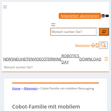
LinkedIn
YouTube
Newsletter abonnieren
Search
LinkedIn
YouTub
Newsletter
ROBOTICS
NEWS
NEUHEITEN
VIDEOS
TERMINE
DOWNLOAD
DAY
Search
Home
»
Allgemein
»
Cobot-Familie mit mobilem Neuzugang
Cobot-Familie mit mobilem