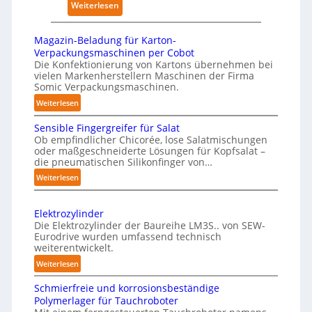
:
Weiterlesen
k
s
K
u
ü
n
Magazin-Beladung für Karton-
n
Verpackungsmaschinen per Cobot
g
s
Die Konfektionierung von Kartons übernehmen bei
e
vielen Markenherstellern Maschinen der Firma
t
n
Somic Verpackungsmaschinen.
l
v
:
Weiterlesen
i
o
M
c
n
Sensible Fingergreifer für Salat
a
h
Ob empfindlicher Chicorée, lose Salatmischungen
P
g
oder maßgeschneiderte Lösungen für Kopfsalat –
e
h
a
die pneumatischen Silikonfinger von…
I
z
y
:
Weiterlesen
n
i
s
S
t
n
i
e
-
e
Elektrozylinder
c
n
B
l
Die Elektrozylinder der Baureihe LM3S.. von SEW-
a
s
e
Eurodrive wurden umfassend technisch
l
l
i
weiterentwickelt.
l
i
b
A
a
:
Weiterlesen
g
l
I
d
E
e
e
a
Schmierfreie und korrosionsbeständige
u
l
F
n
Polymerlager für Tauchroboter
n
u
e
i
z