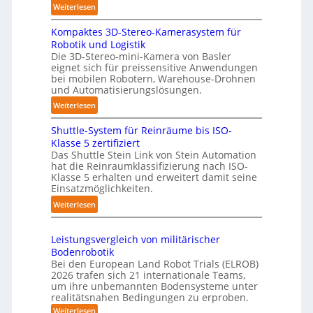
t
:
Weiterlesen
a
i
3
g
s
Kompaktes 3D-Stereo-Kamerasystem für
D
e
i
Robotik und Logistik
-
r
e
Die 3D-Stereo-mini-Kamera von Basler
H
f
eignet sich für preissensitive Anwendungen
r
a
ü
bei mobilen Robotern, Warehouse-Drohnen
u
n
r
und Automatisierungslösungen.
n
d
T
:
Weiterlesen
g
l
a
K
s
i
u
Shuttle-System für Reinräume bis ISO-
o
t
n
c
Klasse 5 zertifiziert
m
r
g
h
Das Shuttle Stein Link von Stein Automation
p
e
hat die Reinraumklassifizierung nach ISO-
-
r
a
f
Klasse 5 erhalten und erweitert damit seine
S
o
k
Einsatzmöglichkeiten.
f
y
b
t
2
:
Weiterlesen
s
o
e
0
S
t
t
s
2
h
e
e
3
Leistungsvergleich von militärischer
6
u
m
r
Bodenrobotik
D
t
Bei den European Land Robot Trials (ELROB)
-
t
2026 trafen sich 21 internationale Teams,
S
l
um ihre unbemannten Bodensysteme unter
t
realitätsnahen Bedingungen zu erproben.
e
e
-
:
Weiterlesen