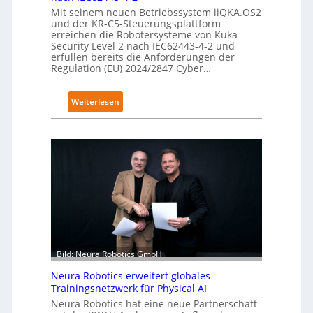
Mit seinem neuen Betriebssystem iiQKA.OS2
und der KR-C5-Steuerungsplattform
erreichen die Robotersysteme von Kuka
Security Level 2 nach IEC62443-4-2 und
erfüllen bereits die Anforderungen der
Regulation (EU) 2024/2847 Cyber…
:
Weiterlesen
K
u
k
a
e
r
h
ä
l
t
Bild: Neura Robotics GmbH
S
Neura Robotics erweitert globales
e
Trainingsnetzwerk für Physical AI
c
Neura Robotics hat eine neue Partnerschaft
u