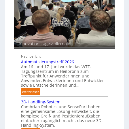
o
s
T
s
c
e
i
h
a
o
i
c
n
n
h
s
e
b
e
n
e
n
p
Innovationstage Zollernalb
s
e
t
r
ä
Nachbericht
C
n
Automatisierungstreff 2026
o
Am 16. und 17. Juni wurde das WTZ-
d
b
Tagungszentrum in Heilbronn zum
i
o
Treffpunkt für Anwenderinnen und
g
t
Anwender, Entwicklerinnen und Entwickler
e
sowie Entscheiderinnen und…
P
:
Weiterlesen
o
A
l
3D-Handling-System
u
y
Cambrian Robotics und SensoPart haben
t
m
eine gemeinsame Lösung entwickelt, die
o
komplexe Greif- und Positionieraufgaben
e
m
einfacher zugänglich macht: das neue 3D-
r
a
Handling-System.
l