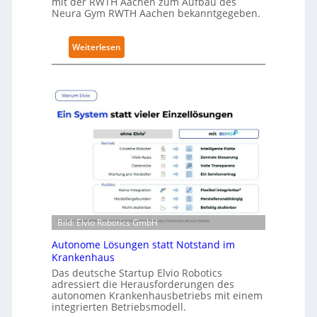
mit der RWTH Aachen zum Aufbau des
r
Neura Gym RWTH Aachen bekanntgegeben.
i
t
:
Weiterlesen
y
N
-
e
L
u
e
r
v
a
e
R
l
o
-
b
2
o
-
t
Z
i
e
Bild: Elvio Robotics GmbH
c
r
s
Autonome Lösungen statt Notstand im
t
e
Krankenhaus
i
r
Das deutsche Startup Elvio Robotics
f
adressiert die Herausforderungen des
w
i
autonomen Krankenhausbetriebs mit einem
e
z
integrierten Betriebsmodell.
i