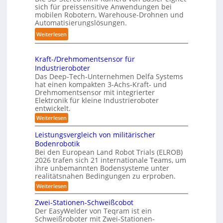
H
t
sich für preissensitive Anwendungen bei
r
a
f
mobilen Robotern, Warehouse-Drohnen und
u
n
Automatisierungslösungen.
ü
n
d
r
:
Weiterlesen
g
l
p
K
s
i
r
o
t
n
Kraft-/Drehmomentsensor für
a
m
r
Industrieroboter
g
x
p
e
Das Deep-Tech-Unternehmen Delfa Systems
-
i
a
f
hat einen kompakten 3-Achs-Kraft- und
S
s
k
Drehmomentsensor mit integrierter
f
y
n
Elektronik für kleine Industrieroboter
t
2
s
entwickelt.
a
e
0
t
h
:
Weiterlesen
s
2
e
K
e
3
6
r
m
Leistungsvergleich von militärischer
A
D
a
Bodenrobotik
u
f
-
Bei den European Land Robot Trials (ELROB)
t
t
S
2026 trafen sich 21 internationale Teams, um
-
o
t
/
ihre unbemannten Bodensysteme unter
D
m
realitätsnahen Bedingungen zu erproben.
e
r
a
r
:
Weiterlesen
e
L
t
h
e
e
m
Zwei-Stationen-Schweißcobot
i
o
i
o
Der EasyWelder von Teqram ist ein
s
s
-
m
Schweißroboter mit Zwei-Stationen-
t
i
e
K