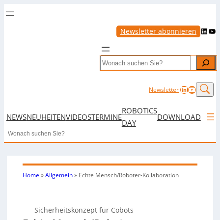
LinkedIn
YouTube
Newsletter abonnieren
Search
LinkedIn
YouTub
Newsletter
ROBOTICS
NEWS
NEUHEITEN
VIDEOS
TERMINE
DOWNLOAD
DAY
Search
Home
»
Allgemein
»
Echte Mensch/Roboter-Kollaboration
Sicherheitskonzept für Cobots