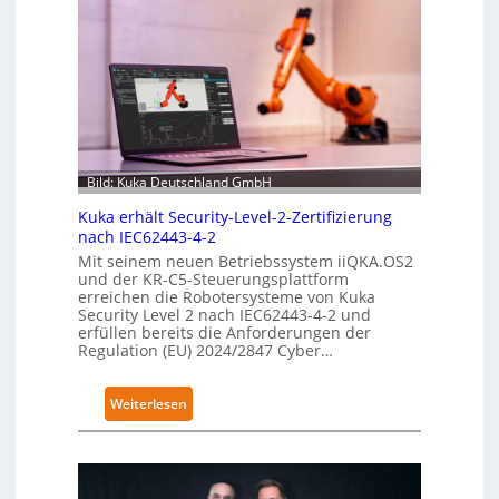
n
s
i
b
l
e
F
i
Bild: Kuka Deutschland GmbH
n
g
Kuka erhält Security-Level-2-Zertifizierung
nach IEC62443-4-2
e
Mit seinem neuen Betriebssystem iiQKA.OS2
r
und der KR-C5-Steuerungsplattform
g
erreichen die Robotersysteme von Kuka
r
Security Level 2 nach IEC62443-4-2 und
e
erfüllen bereits die Anforderungen der
Regulation (EU) 2024/2847 Cyber…
i
f
e
:
Weiterlesen
r
K
f
u
ü
k
r
a