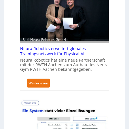
S
e
a
r
l
h
a
ä
t
l
t
Bild: Neura Robotics GmbH
S
e
Neura Robotics erweitert globales
Trainingsnetzwerk für Physical AI
c
Neura Robotics hat eine neue Partnerschaft
u
mit der RWTH Aachen zum Aufbau des Neura
r
Gym RWTH Aachen bekanntgegeben.
i
t
:
Weiterlesen
y
N
-
e
L
u
e
r
v
a
e
R
l
o
-