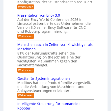
Konfiguration, der Stillstandszeiten reduziert.
u
n
e
a
n
t
:
Weiterlesen
r
g
m
s
Z
s
u
e
w
e
Präsentation von Ency 3.0
v
n
e
n
r
Auf der Ency World Conference 2026 in
e
s
i
g
r
Limassol präsentierte das Unternehmen die
a
o
-
g
Version 3.0 seiner Ency-Software für CNC-
s
r
S
s
l
f
und Roboterprogrammierung.
t
l
y
e
ü
a
:
Weiterlesen
ö
i
s
r
t
P
c
I
s
i
t
r
h
Menschen auch in Zeiten von KI wichtiger als
n
o
u
ä
e
v
d
n
Maschinen
s
o
n
u
m
e
81% der Führungskräfte sehen die
e
n
s
n
g
f
Qualifizierung ‚on the job‘ als eine der
n
m
t
-
e
t
wichtigsten Maßnahmen gegen den
i
ü
r
S
a
l
Fachkräftemangel.
n
i
c
r
t
i
e
h
:
Weiterlesen
R
i
t
r
w
M
o
ä
o
o
e
e
n
Geräte für Systemintegrationen
r
b
i
b
n
v
i
Modibus hat eine Produktfamilie vorgestellt,
o
ß
s
o
o
s
die die Verbindung von Maschinen- und
t
c
c
n
c
t
e
o
Anlagensteuerungen erleichtert.
h
E
h
r
b
e
i
n
:
Weiterlesen
e
o
n
c
G
k
r
t
a
y
e
B
Intelligente Steuerung für humanoide
u
u
3
r
o
Roboter
c
n
.
ä
d