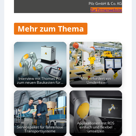
Pilz GmbH & Co. KG
Zur Firmenwebsite
Mehr zum Thema
Interview mit Thomas Pilz
MRK erfordert ein
zum neuen Baukasten für…
Umdenken
Applikationen mit ROS
Servicepaket für fahrerlose
einfach und flexibel
Transportsysteme
umsetzen