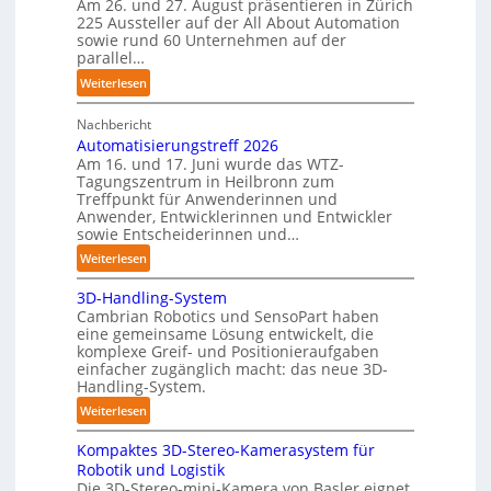
Am 26. und 27. August präsentieren in Zürich
e
a
225 Aussteller auf der All About Automation
n
n
u
sowie rund 60 Unternehmen auf der
g
p
parallel…
c
e
h
:
Weiterlesen
r
r
A
C
o
Nachbericht
A
o
b
Automatisierungstreff 2026
A
b
o
Am 16. und 17. Juni wurde das WTZ-
Z
o
Tagungszentrum in Heilbronn zum
t
ü
t
Treffpunkt für Anwenderinnen und
e
r
Anwender, Entwicklerinnen und Entwickler
r
i
sowie Entscheiderinnen und…
c
:
Weiterlesen
h
A
:
3D-Handling-System
u
T
Cambrian Robotics und SensoPart haben
t
r
eine gemeinsame Lösung entwickelt, die
o
komplexe Greif- und Positionieraufgaben
e
m
einfacher zugänglich macht: das neue 3D-
f
a
Handling-System.
f
t
:
Weiterlesen
p
i
3
u
s
Kompaktes 3D-Stereo-Kamerasystem für
D
n
i
Robotik und Logistik
-
k
e
Die 3D-Stereo-mini-Kamera von Basler eignet