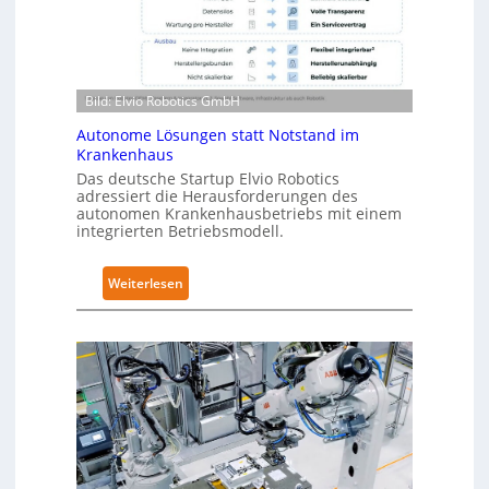
b
2
o
-
t
Z
i
e
c
Bild: Elvio Robotics GmbH
r
s
t
Autonome Lösungen statt Notstand im
e
i
Krankenhaus
r
f
Das deutsche Startup Elvio Robotics
w
adressiert die Herausforderungen des
i
autonomen Krankenhausbetriebs mit einem
e
z
integrierten Betriebsmodell.
i
i
t
e
:
e
Weiterlesen
r
A
r
u
u
t
n
t
g
g
o
l
n
n
o
a
o
b
c
m
a
h
e
l
I
L