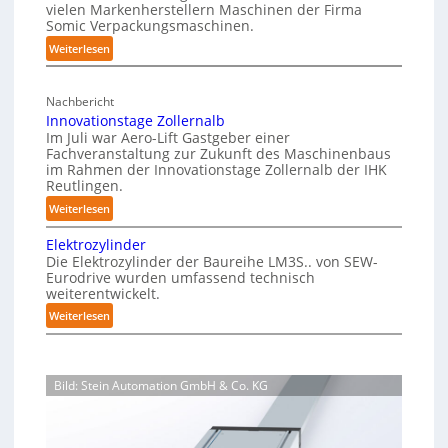
vielen Markenherstellern Maschinen der Firma
z
m
P
i
Somic Verpackungsmaschinen.
u
K
h
e
:
Weiterlesen
d
r
r
y
M
f
e
a
s
a
r
n
n
i
Nachbericht
g
e
A
k
c
Innovationstage Zollernalb
a
i
Im Juli war Aero-Lift Gastgeber einer
u
e
a
z
e
Fachveranstaltung zur Zukunft des Maschinenbaus
s
n
l
i
im Rahmen der Innovationstage Zollernalb der IHK
u
n
w
h
A
Reutlingen.
n
-
i
a
I
d
:
Weiterlesen
B
r
u
k
I
e
Elektrozylinder
k
s
o
n
l
Die Elektrozylinder der Baureihe LM3S.. von SEW-
r
u
n
a
Eurodrive wurden umfassend technisch
r
o
n
weiterentwickelt.
d
o
v
g
u
:
Weiterlesen
s
a
e
n
E
i
t
n
g
l
o
i
v
f
e
n
o
Bild: Stein Automation GmbH & Co. KG
ü
o
k
s
n
r
t
n
b
s
K
r
P
e
t
a
o