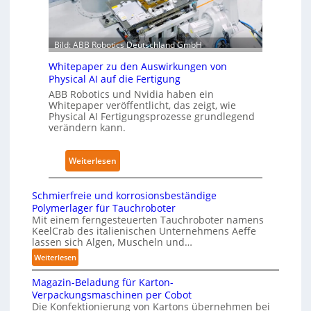
e
E
ö
s
C
s
T
6
u
r
Bild: ABB Robotics Deutschland GmbH
2
n
a
4
Whitepaper zu den Auswirkungen von
g
i
4
Physical AI auf die Fertigung
e
n
3
ABB Robotics und Nvidia haben ein
n
i
Whitepaper veröffentlicht, das zeigt, wie
-
Physical AI Fertigungsprozesse grundlegend
s
n
4
verändern kann.
t
g
-
a
s
2
:
t
Weiterlesen
n
W
t
e
h
N
t
Schmierfreie und korrosionsbeständige
i
o
z
Polymerlager für Tauchroboter
t
t
Mit einem ferngesteuerten Tauchroboter namens
w
KeelCrab des italienischen Unternehmens Aeffe
e
s
e
lassen sich Algen, Muscheln und…
p
t
r
:
Weiterlesen
a
a
k
S
p
n
f
Magazin-Beladung für Karton-
c
e
d
ü
Verpackungsmaschinen per Cobot
h
r
Die Konfektionierung von Kartons übernehmen bei
i
r
m