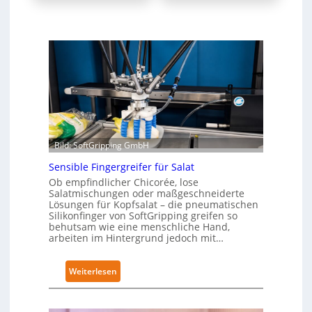
Bild: SoftGripping GmbH
Sensible Fingergreifer für Salat
Ob empfindlicher Chicorée, lose
Salatmischungen oder maßgeschneiderte
Lösungen für Kopfsalat – die pneumatischen
Silikonfinger von SoftGripping greifen so
behutsam wie eine menschliche Hand,
arbeiten im Hintergrund jedoch mit…
:
Weiterlesen
S
e