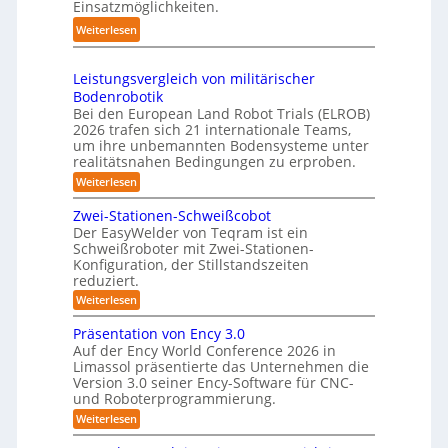
k
Einsatzmöglichkeiten.
f
y
b
t
2
:
Weiterlesen
s
o
e
0
S
t
t
s
2
h
e
e
3
Leistungsvergleich von militärischer
6
u
m
r
Bodenrobotik
D
t
Bei den European Land Robot Trials (ELROB)
-
t
2026 trafen sich 21 internationale Teams,
S
l
um ihre unbemannten Bodensysteme unter
t
realitätsnahen Bedingungen zu erproben.
e
e
-
:
Weiterlesen
r
L
S
e
e
Zwei-Stationen-Schweißcobot
y
i
o
Der EasyWelder von Teqram ist ein
s
s
Schweißroboter mit Zwei-Stationen-
-
t
t
Konfiguration, der Stillstandszeiten
u
K
e
reduziert.
n
a
g
m
:
Weiterlesen
m
s
Z
f
v
e
w
Präsentation von Ency 3.0
ü
e
e
r
r
Auf der Ency World Conference 2026 in
r
i
a
g
Limassol präsentierte das Unternehmen die
-
R
l
Version 3.0 seiner Ency-Software für CNC-
s
S
e
e
und Roboterprogrammierung.
t
y
i
i
a
:
Weiterlesen
c
s
t
n
P
h
t
i
r
r
v