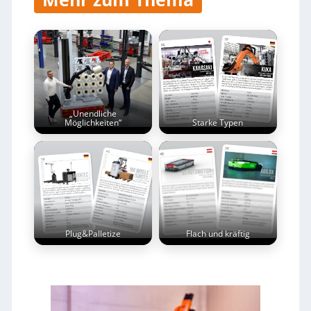
„Unendliche
Möglichkeiten“
Starke Typen
Plug&Palletize
Flach und kräftig