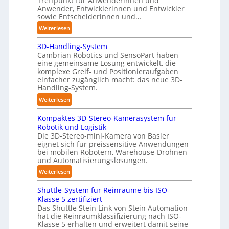
Treffpunkt für Anwenderinnen und
g
t
Anwender, Entwicklerinnen und Entwickler
e
sowie Entscheiderinnen und…
P
:
Weiterlesen
o
A
l
3D-Handling-System
u
y
Cambrian Robotics und SensoPart haben
t
m
eine gemeinsame Lösung entwickelt, die
o
e
komplexe Greif- und Positionieraufgaben
m
einfacher zugänglich macht: das neue 3D-
r
a
Handling-System.
l
t
:
a
Weiterlesen
i
3
g
s
Kompaktes 3D-Stereo-Kamerasystem für
D
e
i
Robotik und Logistik
-
r
e
Die 3D-Stereo-mini-Kamera von Basler
H
f
eignet sich für preissensitive Anwendungen
r
a
ü
bei mobilen Robotern, Warehouse-Drohnen
u
n
r
und Automatisierungslösungen.
n
d
T
:
Weiterlesen
g
l
a
K
s
i
u
Shuttle-System für Reinräume bis ISO-
o
t
n
c
Klasse 5 zertifiziert
m
r
g
h
Das Shuttle Stein Link von Stein Automation
p
e
hat die Reinraumklassifizierung nach ISO-
-
r
a
f
Klasse 5 erhalten und erweitert damit seine
S
o