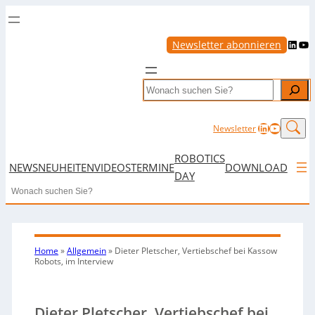
LinkedIn
YouTube
Newsletter abonnieren
Search
LinkedIn
YouTub
Newsletter
ROBOTICS
NEWS
NEUHEITEN
VIDEOS
TERMINE
DOWNLOAD
DAY
Search
Home
»
Allgemein
»
Dieter Pletscher, Vertiebschef bei Kassow
Robots, im Interview
Dieter Pletscher, Vertiebschef bei