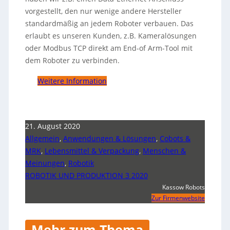
vorgestellt, den nur wenige andere Hersteller
standardmäßig an jedem Roboter verbauen. Das
erlaubt es unseren Kunden, z.B. Kameralösungen
oder Modbus TCP direkt am End-of Arm-Tool mit
dem Roboter zu verbinden.
Weitere Information
21. August 2020
Allgemein
,
Anwendungen & Lösungen
,
Cobots &
MRK
,
Lebensmittel & Verpackung
,
Menschen &
Meinungen
,
Robotik
ROBOTIK UND PRODUKTION 3 2020
Kassow Robots
Zur Firmenwebsite
Mehr zum Thema