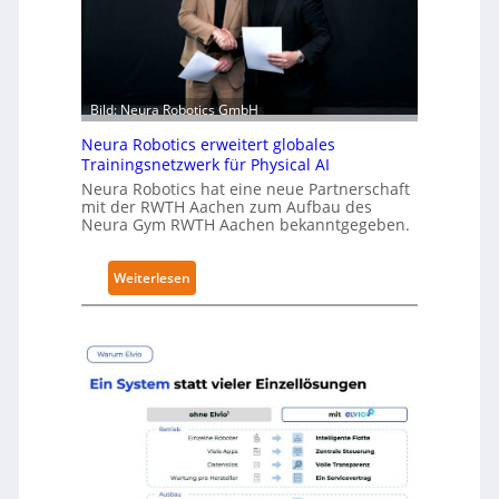
r
h
ä
l
t
Bild: Neura Robotics GmbH
S
Neura Robotics erweitert globales
e
Trainingsnetzwerk für Physical AI
c
Neura Robotics hat eine neue Partnerschaft
u
mit der RWTH Aachen zum Aufbau des
r
Neura Gym RWTH Aachen bekanntgegeben.
i
t
:
Weiterlesen
y
N
-
e
L
u
e
r
v
a
e
R
l
o
-
b
2
o
-