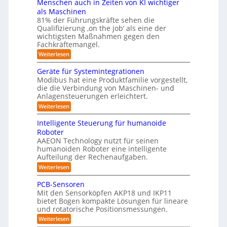
Menschen auch in Zeiten von KI wichtiger
o
e
ä
o
ä
n
als Maschinen
s
n
m
e
u
81% der Führungskräfte sehen die
e
m
f
n
Qualifizierung ‚on the job‘ als eine der
n
i
m
-
ü
t
l
wichtigsten Maßnahmen gegen den
e
S
a
i
r
Fachkräftemangel.
c
b
t
t
h
R
:
Weiterlesen
i
ä
i
w
M
o
o
r
e
s
e
n
Geräte für Systemintegrationen
i
b
i
n
I
v
s
Modibus hat eine Produktfamilie vorgestellt,
ß
o
s
o
c
S
die die Verbindung von Maschinen- und
c
c
n
t
h
o
Anlagensteuerungen erleichtert.
O
h
E
e
i
b
e
-
n
:
r
Weiterlesen
o
n
k
c
G
B
K
t
a
y
e
o
u
Intelligente Steuerung für humanoide
l
u
3
r
d
n
Roboter
c
.
ä
a
e
h
d
AAEON Technology nutzt für seinen
0
t
n
s
i
humanoiden Roboter eine intelligente
e
r
L
n
s
f
o
Aufteilung der Rechenaufgaben.
o
Z
ü
b
e
:
Weiterlesen
e
g
r
o
5
I
i
S
t
i
n
t
z
PCB-Sensoren
y
i
s
t
e
s
k
e
Mit den Sensorköpfen AKP18 und IKP11
e
n
t
t
bietet Bogen kompakte Lösungen für lineare
r
l
v
e
i
und rotatorische Positionsmessungen.
l
o
t
m
i
k
n
:
Weiterlesen
i
i
g
K
P
n