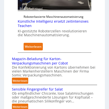
d
r
y
e
a
Bild: ©Ralf Högel
s
n
n
i
Roboterbasierte Maschinenautomatisierung
A
k
c
Künstliche Intelligenz ersetzt zeitintensives
u
e
a
Teachen
s
n
l
KI-gestützte Roboterzellen revolutionieren
w
h
die Maschinenautomatisierung.
A
i
a
I
r
u
:
Weiterlesen
k
s
K
u
ü
n
Magazin-Beladung für Karton-
n
Verpackungsmaschinen per Cobot
g
s
Die Konfektionierung von Kartons übernehmen bei
e
vielen Markenherstellern Maschinen der Firma
t
n
Somic Verpackungsmaschinen.
l
v
:
Weiterlesen
i
o
M
c
n
Sensible Fingergreifer für Salat
a
h
Ob empfindlicher Chicorée, lose Salatmischungen
P
g
oder maßgeschneiderte Lösungen für Kopfsalat –
e
h
a
die pneumatischen Silikonfinger von…
I
z
y
:
Weiterlesen
n
i