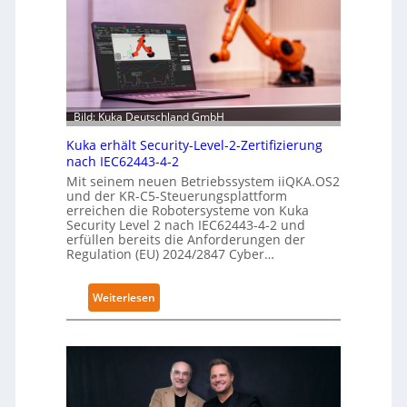
Bild: Kuka Deutschland GmbH
Kuka erhält Security-Level-2-Zertifizierung
nach IEC62443-4-2
Mit seinem neuen Betriebssystem iiQKA.OS2
und der KR-C5-Steuerungsplattform
erreichen die Robotersysteme von Kuka
Security Level 2 nach IEC62443-4-2 und
erfüllen bereits die Anforderungen der
Regulation (EU) 2024/2847 Cyber…
:
Weiterlesen
K
u
k
a
e