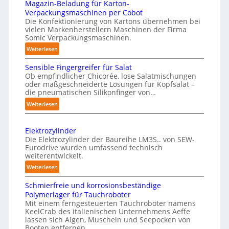
n
Magazin-Beladung für Karton-
r
c
n
h
Verpackungsmaschinen per Cobot
k
a
s
Die Konfektionierung von Kartons übernehmen bei
a
u
vielen Markenherstellern Maschinen der Firma
l
t
u
n
Somic Verpackungsmaschinen.
A
l
s
g
:
Weiterlesen
I
i
e
M
c
Sensible Fingergreifer für Salat
n
a
h
Ob empfindlicher Chicorée, lose Salatmischungen
g
v
oder maßgeschneiderte Lösungen für Kopfsalat –
e
a
o
die pneumatischen Silikonfinger von…
I
z
n
:
Weiterlesen
n
i
P
S
t
n
h
e
-
e
Elektrozylinder
y
n
B
l
Die Elektrozylinder der Baureihe LM3S.. von SEW-
s
s
e
Eurodrive wurden umfassend technisch
l
i
i
weiterentwickelt.
l
i
b
c
a
:
Weiterlesen
g
l
d
a
E
e
e
Schmierfreie und korrosionsbeständige
u
l
l
F
n
Polymerlager für Tauchroboter
n
e
A
i
z
Mit einem ferngesteuerten Tauchroboter namens
g
k
I
n
KeelCrab des italienischen Unternehmens Aeffe
e
f
t
a
lassen sich Algen, Muscheln und Seepocken von
g
ü
r
r
Booten entfernen.
u