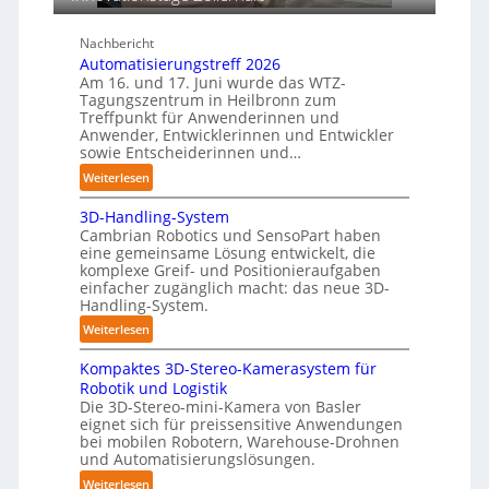
a
o
i
c
n
n
Nachbericht
h
s
e
Automatisierungstreff 2026
b
e
n
Am 16. und 17. Juni wurde das WTZ-
e
n
Tagungszentrum in Heilbronn zum
p
s
Treffpunkt für Anwenderinnen und
e
Anwender, Entwicklerinnen und Entwickler
t
r
sowie Entscheiderinnen und…
ä
C
n
:
Weiterlesen
o
d
A
b
3D-Handling-System
i
u
o
Cambrian Robotics und SensoPart haben
g
t
t
eine gemeinsame Lösung entwickelt, die
e
o
komplexe Greif- und Positionieraufgaben
P
m
einfacher zugänglich macht: das neue 3D-
o
a
Handling-System.
l
t
:
Weiterlesen
y
i
3
m
s
Kompaktes 3D-Stereo-Kamerasystem für
D
e
i
Robotik und Logistik
-
r
e
Die 3D-Stereo-mini-Kamera von Basler
H
eignet sich für preissensitive Anwendungen
l
r
a
bei mobilen Robotern, Warehouse-Drohnen
a
u
n
und Automatisierungslösungen.
g
n
d
:
Weiterlesen
e
g