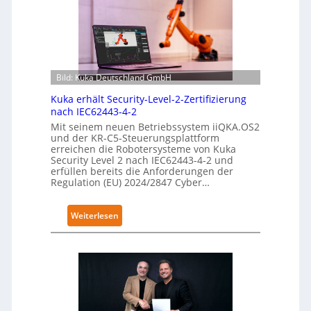
Bild: Kuka Deutschland GmbH
Kuka erhält Security-Level-2-Zertifizierung
nach IEC62443-4-2
Mit seinem neuen Betriebssystem iiQKA.OS2
und der KR-C5-Steuerungsplattform
erreichen die Robotersysteme von Kuka
Security Level 2 nach IEC62443-4-2 und
erfüllen bereits die Anforderungen der
Regulation (EU) 2024/2847 Cyber…
:
Weiterlesen
K
u
k
a
e
r