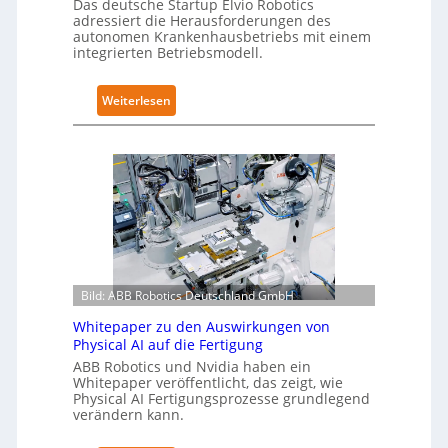
Z
Das deutsche Startup Elvio Robotics
s
adressiert die Herausforderungen des
e
e
autonomen Krankenhausbetriebs mit einem
r
integrierten Betriebsmodell.
r
t
w
i
e
:
Weiterlesen
f
i
A
i
t
u
z
e
t
i
r
o
e
t
n
r
g
o
u
l
m
n
o
e
g
b
L
n
Bild: ABB Robotics Deutschland GmbH
a
ö
a
l
Whitepaper zu den Auswirkungen von
s
c
Physical AI auf die Fertigung
e
u
h
ABB Robotics und Nvidia haben ein
s
n
I
Whitepaper veröffentlicht, das zeigt, wie
T
g
Physical AI Fertigungsprozesse grundlegend
E
r
verändern kann.
e
C
a
n
6