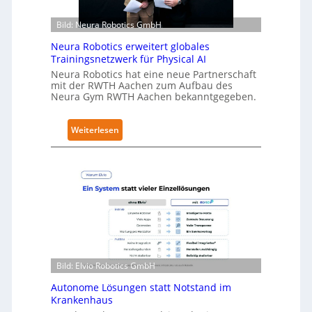
h
ä
Bild: Neura Robotics GmbH
l
Neura Robotics erweitert globales
t
Trainingsnetzwerk für Physical AI
S
Neura Robotics hat eine neue Partnerschaft
e
mit der RWTH Aachen zum Aufbau des
c
Neura Gym RWTH Aachen bekanntgegeben.
u
r
:
Weiterlesen
i
N
t
e
y
u
-
r
L
a
e
R
v
o
e
b
l
o
Bild: Elvio Robotics GmbH
-
t
2
Autonome Lösungen statt Notstand im
i
-
Krankenhaus
c