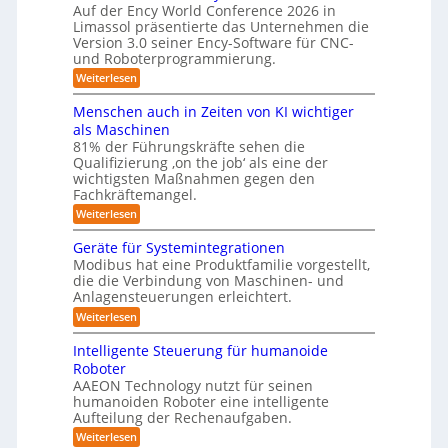
e
r
r
Auf der Ency World Conference 2026 in
r
i
a
g
Limassol präsentierte das Unternehmen die
-
R
l
Version 3.0 seiner Ency-Software für CNC-
s
S
e
e
und Roboterprogrammierung.
t
y
i
i
a
:
Weiterlesen
c
s
t
n
P
h
t
i
r
r
v
Menschen auch in Zeiten von KI wichtiger
o
e
ä
o
ä
n
als Maschinen
s
n
m
e
u
81% der Führungskräfte sehen die
e
m
f
n
Qualifizierung ‚on the job‘ als eine der
n
i
m
-
ü
t
l
wichtigsten Maßnahmen gegen den
e
S
a
i
r
Fachkräftemangel.
c
b
t
t
h
R
:
Weiterlesen
i
ä
i
w
M
o
o
r
e
s
e
n
Geräte für Systemintegrationen
i
b
i
n
I
v
s
Modibus hat eine Produktfamilie vorgestellt,
ß
o
s
o
c
S
die die Verbindung von Maschinen- und
c
c
n
t
h
o
Anlagensteuerungen erleichtert.
O
h
E
e
i
b
e
-
n
:
r
Weiterlesen
o
n
k
c
G
B
K
t
a
y
e
o
u
Intelligente Steuerung für humanoide
l
u
3
r
d
n
Roboter
c
.
ä
a
e
h
d
AAEON Technology nutzt für seinen
0
t
n
s
i
humanoiden Roboter eine intelligente
e
r
L
n
s
f
o
Aufteilung der Rechenaufgaben.
o
Z
ü
b
e
:
Weiterlesen
e
g
r
o
5