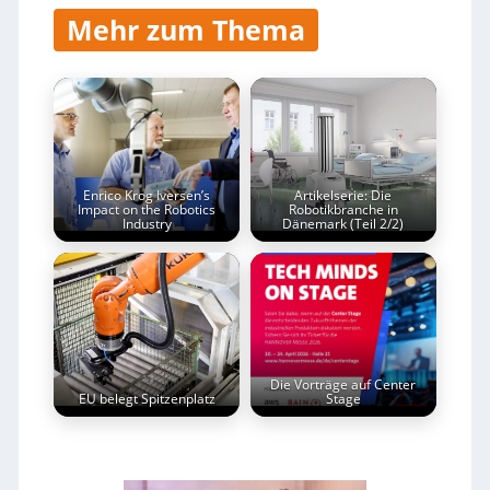
Mehr zum Thema
Enrico Krog Iversen’s
Artikelserie: Die
Impact on the Robotics
Robotikbranche in
Industry
Dänemark (Teil 2/2)
Die Vorträge auf Center
EU belegt Spitzenplatz
Stage