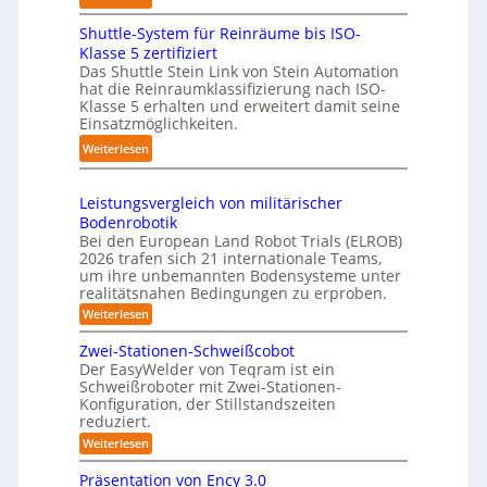
l
K
r
s
i
Shuttle-System für Reinräume bis ISO-
o
f
t
n
Klasse 5 zertifiziert
m
ü
r
g
Das Shuttle Stein Link von Stein Automation
p
r
e
hat die Reinraumklassifizierung nach ISO-
-
a
T
f
Klasse 5 erhalten und erweitert damit seine
S
k
a
Einsatzmöglichkeiten.
f
y
t
u
2
:
Weiterlesen
s
e
c
0
S
t
s
h
2
h
e
3
Leistungsvergleich von militärischer
r
6
u
m
Bodenrobotik
D
o
t
Bei den European Land Robot Trials (ELROB)
-
b
t
2026 trafen sich 21 internationale Teams,
S
o
l
um ihre unbemannten Bodensysteme unter
t
t
realitätsnahen Bedingungen zu erproben.
e
e
e
-
:
Weiterlesen
r
r
L
S
e
e
Zwei-Stationen-Schweißcobot
y
i
o
Der EasyWelder von Teqram ist ein
s
s
Schweißroboter mit Zwei-Stationen-
-
t
t
Konfiguration, der Stillstandszeiten
u
K
e
reduziert.
n
a
g
m
:
Weiterlesen
m
s
Z
f
v
e
w
Präsentation von Ency 3.0
ü
e