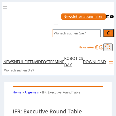
LinkedIn
YouTube
Newsletter abonnieren
Search
LinkedIn
YouTub
Newsletter
ROBOTICS
NEWS
NEUHEITEN
VIDEOS
TERMINE
DOWNLOAD
DAY
Search
Home
»
Allgemein
»
IFR: Executive Round Table
IFR: Executive Round Table