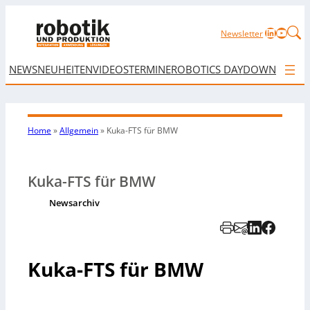
LinkedIn
YouTu
Newsletter
NEWS
NEUHEITEN
VIDEOS
TERMINE
ROBOTICS DAY
DOWNLOAD
Home
»
Allgemein
»
Kuka-FTS für BMW
Kuka-FTS für BMW
Newsarchiv
Kuka-FTS für BMW