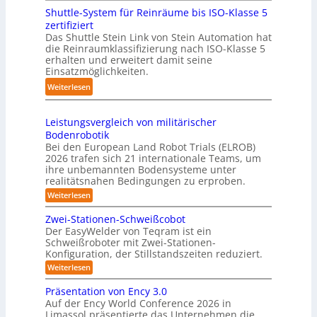
s
c
i
Shuttle-System für Reinräume bis ISO-Klasse 5
o
t
h
n
zertifiziert
m
r
r
g
Das Shuttle Stein Link von Stein Automation hat
p
e
o
die Reinraumklassifizierung nach ISO-Klasse 5
-
a
f
erhalten und erweitert damit seine
b
S
k
Einsatzmöglichkeiten.
f
o
y
t
2
t
:
Weiterlesen
s
e
0
e
S
t
s
2
r
h
e
3
Leistungsvergleich von militärischer
6
u
m
Bodenrobotik
D
t
Bei den European Land Robot Trials (ELROB)
-
t
2026 trafen sich 21 internationale Teams, um
S
l
ihre unbemannten Bodensysteme unter
t
realitätsnahen Bedingungen zu erproben.
e
e
-
:
Weiterlesen
r
L
S
e
e
Zwei-Stationen-Schweißcobot
y
i
o
Der EasyWelder von Teqram ist ein
s
s
Schweißroboter mit Zwei-Stationen-
-
t
t
Konfiguration, der Stillstandszeiten reduziert.
u
K
e
n
:
Weiterlesen
a
g
m
Z
m
s
w
f
Präsentation von Ency 3.0
v
e
e
ü
Auf der Ency World Conference 2026 in
e
i
r
r
Limassol präsentierte das Unternehmen die
r
-