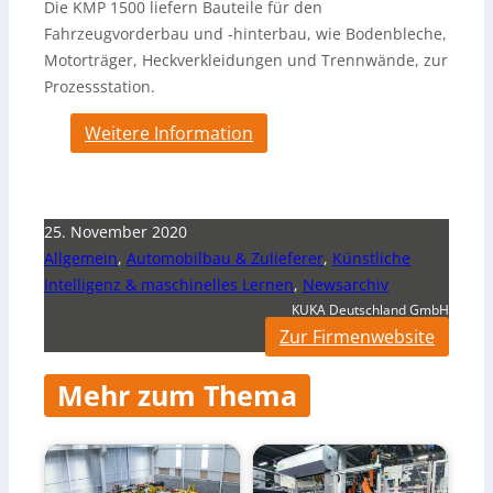
Die KMP 1500 liefern Bauteile für den
Fahrzeugvorderbau und -hinterbau, wie Bodenbleche,
Motorträger, Heckverkleidungen und Trennwände, zur
Prozessstation.
Weitere Information
25. November 2020
Allgemein
,
Automobilbau & Zulieferer
,
Künstliche
Intelligenz & maschinelles Lernen
,
Newsarchiv
KUKA Deutschland GmbH
Zur Firmenwebsite
Mehr zum Thema