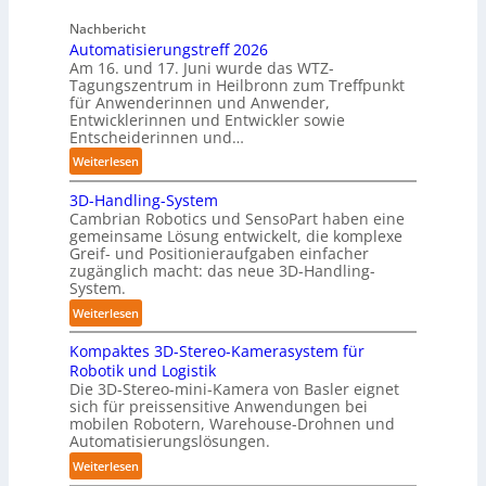
C
n
Nachbericht
o
d
Automatisierungstreff 2026
b
i
Am 16. und 17. Juni wurde das WTZ-
o
g
Tagungszentrum in Heilbronn zum Treffpunkt
t
für Anwenderinnen und Anwender,
e
Entwicklerinnen und Entwickler sowie
P
Entscheiderinnen und…
o
:
Weiterlesen
l
A
y
3D-Handling-System
u
m
Cambrian Robotics und SensoPart haben eine
t
e
gemeinsame Lösung entwickelt, die komplexe
o
r
Greif- und Positionieraufgaben einfacher
m
l
zugänglich macht: das neue 3D-Handling-
a
System.
a
t
g
:
Weiterlesen
i
e
3
s
r
Kompaktes 3D-Stereo-Kamerasystem für
D
i
Robotik und Logistik
f
-
e
Die 3D-Stereo-mini-Kamera von Basler eignet
ü
H
sich für preissensitive Anwendungen bei
r
r
a
mobilen Robotern, Warehouse-Drohnen und
u
T
n
Automatisierungslösungen.
n
a
d
:
Weiterlesen
g
u
l
K