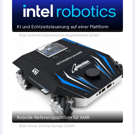
u
n
g
e
n
KI und Echtzeitsteuerung auf einer Plattform
Bild: Rutronik Elektronische Bauelemente GmbH
Robotik-Referenzplattform für AMR
Bild: Arrow Central Europe GmbH