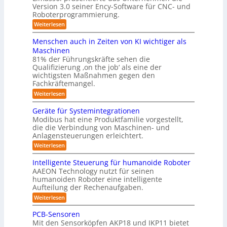
a
g
Version 3.0 seiner Ency-Software für CNC- und
S
R
l
Roboterprogrammierung.
s
t
e
e
a
y
:
Weiterlesen
i
i
t
P
c
s
i
n
r
h
Menschen auch in Zeiten von KI wichtiger als
o
t
ä
r
v
n
Maschinen
e
s
o
e
ä
81% der Führungskräfte sehen die
e
n
m
n
u
Qualifizierung ‚on the job‘ als eine der
n
m
-
f
t
wichtigsten Maßnahmen gegen den
i
m
S
a
ü
l
Fachkräftemangel.
c
e
t
i
r
h
:
Weiterlesen
b
i
t
w
M
R
o
ä
i
e
e
n
Geräte für Systemintegrationen
o
r
i
s
n
v
i
Modibus hat eine Produktfamilie vorgestellt,
b
ß
s
o
I
s
die die Verbindung von Maschinen- und
c
c
o
n
c
S
o
Anlagensteuerungen erleichtert.
h
E
t
h
b
e
O
n
:
Weiterlesen
e
i
o
n
c
G
-
r
t
a
k
y
e
B
Intelligente Steuerung für humanoide Roboter
K
u
3
r
o
u
AAEON Technology nutzt für seinen
c
l
.
ä
d
n
h
humanoiden Roboter eine intelligente
0
t
a
e
i
Aufteilung der Rechenaufgaben.
d
e
n
s
n
f
r
L
:
Weiterlesen
Z
s
ü
o
I
o
e
r
b
e
n
PCB-Sensoren
i
g
S
o
t
5
t
Mit den Sensorköpfen AKP18 und IKP11 bietet
y
t
e
i