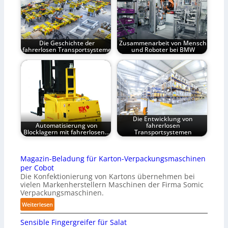
Die Geschichte der
Zusammenarbeit von Mensch
fahrerlosen Transportsysteme
und Roboter bei BMW
Die Entwicklung von
Automatisierung von
fahrerlosen
Blocklagern mit fahrerlosen…
Transportsystemen
Magazin-Beladung für Karton-Verpackungsmaschinen
per Cobot
Die Konfektionierung von Kartons übernehmen bei
vielen Markenherstellern Maschinen der Firma Somic
Verpackungsmaschinen.
:
Weiterlesen
M
Sensible Fingergreifer für Salat
a