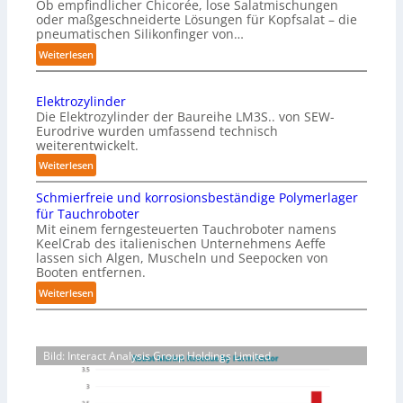
Ob empfindlicher Chicorée, lose Salatmischungen
g
oder maßgeschneiderte Lösungen für Kopfsalat – die
a
pneumatischen Silikonfinger von…
z
:
Weiterlesen
i
S
n
e
-
Elektrozylinder
n
B
Die Elektrozylinder der Baureihe LM3S.. von SEW-
s
e
Eurodrive wurden umfassend technisch
i
weiterentwickelt.
l
b
a
:
Weiterlesen
l
d
E
e
Schmierfreie und korrosionsbeständige Polymerlager
u
l
F
für Tauchroboter
n
e
i
Mit einem ferngesteuerten Tauchroboter namens
g
k
n
KeelCrab des italienischen Unternehmens Aeffe
f
t
lassen sich Algen, Muscheln und Seepocken von
g
ü
r
Booten entfernen.
e
r
o
:
Weiterlesen
r
K
z
S
g
a
y
c
r
r
l
h
e
t
i
Bild: Interact Analysis Group Holdings Limited
m
i
o
n
i
f
n
d
e
e
-