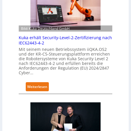
Bild: Kuka Deutschland GmbH
Kuka erhält Security-Level-2-Zertifizierung nach
IEC62443-4-2
Mit seinem neuen Betriebssystem iiQKA.OS2
und der KR-C5-Steuerungsplattform erreichen
die Robotersysteme von Kuka Security Level 2
nach IEC62443-4-2 und erfüllen bereits die
Anforderungen der Regulation (EU) 2024/2847
Cyber…
:
Weiterlesen
K
u
k
a
e
r
h