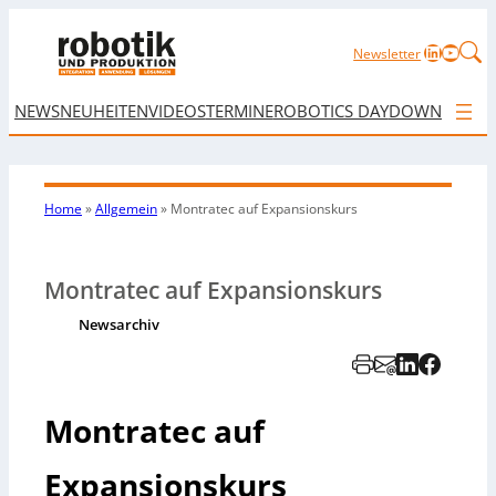
LinkedIn
YouTu
Newsletter
NEWS
NEUHEITEN
VIDEOS
TERMINE
ROBOTICS DAY
DOWNLOAD
Home
»
Allgemein
»
Montratec auf Expansionskurs
Montratec auf Expansionskurs
Newsarchiv
Montratec auf
Expansionskurs