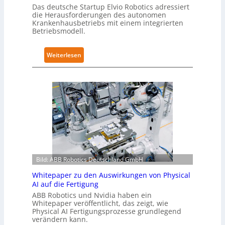
s
e
Das deutsche Startup Elvio Robotics adressiert
e
die Herausforderungen des autonomen
r
Krankenhausbetriebs mit einem integrierten
r
t
Betriebsmodell.
w
i
e
f
:
Weiterlesen
i
i
A
t
z
u
e
i
t
r
e
o
t
r
n
g
u
o
l
n
m
o
g
e
b
n
L
a
a
Bild: ABB Robotics Deutschland GmbH
ö
l
c
s
e
h
Whitepaper zu den Auswirkungen von Physical
u
s
AI auf die Fertigung
I
n
T
E
ABB Robotics und Nvidia haben ein
g
Whitepaper veröffentlicht, das zeigt, wie
r
C
Physical AI Fertigungsprozesse grundlegend
e
a
6
verändern kann.
n