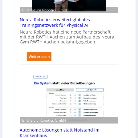
ä
Bild: Neura Robotics GmbH
l
t
Neura Robotics erweitert globales
S
Trainingsnetzwerk für Physical AI
e
Neura Robotics hat eine neue Partnerschaft
mit der RWTH Aachen zum Aufbau des Neura
c
Gym RWTH Aachen bekanntgegeben.
u
r
:
Weiterlesen
i
N
t
e
y
u
-
r
L
a
e
R
v
o
e
b
l
o
-
Bild: Elvio Robotics GmbH
t
2
i
-
Autonome Lösungen statt Notstand im
c
Z
Krankenhaus