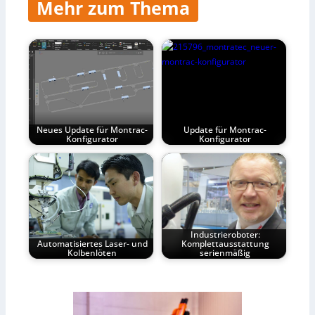
Mehr zum Thema
Neues Update für Montrac-
Update für Montrac-
Konfigurator
Konfigurator
Industrieroboter:
Automatisiertes Laser- und
Komplettausstattung
Kolbenlöten
serienmäßig