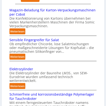
i
n
K
c
r
h
ü
a
Magazin-Beladung für Karton-Verpackungsmaschinen
k
a
n
l
per Cobot
u
u
s
Die Konfektionierung von Kartons übernehmen bei
A
n
vielen Markenherstellern Maschinen der Firma Somic
s
t
I
Verpackungsmaschinen.
g
l
:
e
Weiterlesen
i
M
n
c
Sensible Fingergreifer für Salat
a
v
h
Ob empfindlicher Chicorée, lose Salatmischungen
g
o
oder maßgeschneiderte Lösungen für Kopfsalat – die
e
a
pneumatischen Silikonfinger von…
n
I
z
P
:
Weiterlesen
n
i
S
h
t
n
e
y
-
e
Elektrozylinder
n
s
B
l
Die Elektrozylinder der Baureihe LM3S.. von SEW-
s
i
e
Eurodrive wurden umfassend technisch
l
i
weiterentwickelt.
l
c
i
b
a
:
a
Weiterlesen
g
l
d
E
l
e
e
Schmierfreie und korrosionsbeständige Polymerlager
u
l
A
F
n
für Tauchroboter
n
e
I
i
z
Mit einem ferngesteuerten Tauchroboter namens
g
k
n