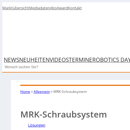
Marktübersicht
Mediadaten
Abo
Award
Kontakt
NEWS
NEUHEITEN
VIDEOS
TERMINE
ROBOTICS DA
Search
Home
»
Allgemein
»
MRK-Schraubsystem
MRK-Schraubsystem
Lösungen