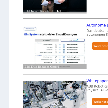
Bild: Neura Robotics GmbH
Autonome L
Das deutsche
autonomen Kr
Weiterles
Bild: Elvio Robotics GmbH
Whitepaper 
ABB Robotics 
Physical AI 
Weiterles