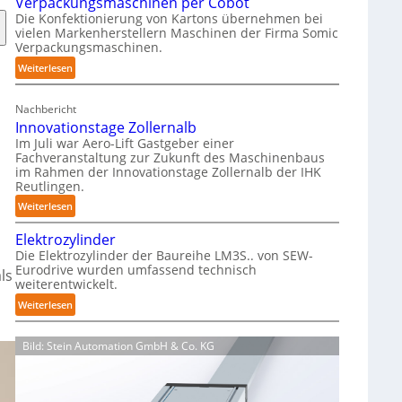
Verpackungsmaschinen per Cobot
h
Die Konfektionierung von Kartons übernehmen bei
m
vielen Markenherstellern Maschinen der Firma Somic
i
Verpackungsmaschinen.
e
:
Weiterlesen
r
M
f
a
r
Nachbericht
g
e
Innovationstage Zollernalb
a
i
Im Juli war Aero-Lift Gastgeber einer
z
e
Fachveranstaltung zur Zukunft des Maschinenbaus
i
im Rahmen der Innovationstage Zollernalb der IHK
u
Reutlingen.
n
n
-
:
Weiterlesen
d
B
I
k
Elektrozylinder
e
n
o
Die Elektrozylinder der Baureihe LM3S.. von SEW-
l
n
r
Eurodrive wurden umfassend technisch
a
ls
o
r
weiterentwickelt.
d
v
o
:
Weiterlesen
u
a
s
E
n
t
i
l
g
i
o
Bild: Stein Automation GmbH & Co. KG
e
f
o
n
k
ü
n
s
t
r
s
b