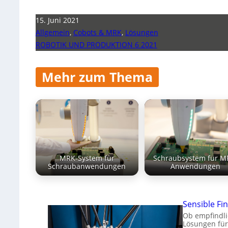
15. Juni 2021
Allgemein
,
Cobots & MRK
,
Lösungen
ROBOTIK UND PRODUKTION 6 2021
Mehr zum Thema
MRK-System für
Schraubsystem für M
Schraubanwendungen
Anwendungen
Sensible Fin
Ob empfindli
Lösungen für