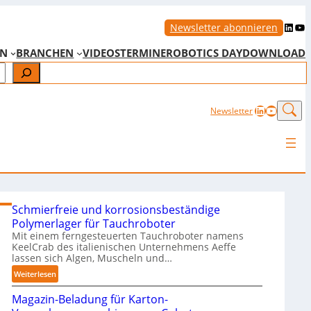
LinkedIn
YouTube
Newsletter abonnieren
EN
BRANCHEN
VIDEOS
TERMINE
ROBOTICS DAY
DOWNLOAD
LinkedIn
YouTub
Newsletter
Schmierfreie und korrosionsbeständige
Polymerlager für Tauchroboter
Mit einem ferngesteuerten Tauchroboter namens
KeelCrab des italienischen Unternehmens Aeffe
lassen sich Algen, Muscheln und…
:
Weiterlesen
S
Magazin-Beladung für Karton-
c