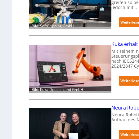
greifen so b
jedoch mit…
Weiterles
Bild: SoftGripping GmbH
Kuka erhält
Mit seinem n
Steuerungspl
nach IEC6244
2024/2847 C
Weiterles
Bild: Kuka Deutschland GmbH
Neura Robot
Neura Roboti
Aufbau des 
Weiterles