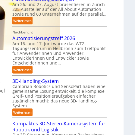
Am 26. und 27. August präsentieren in Zürich
n
T
225 Aussteller auf der All About Automation
e
a
sowie rund 60 Unternehmen auf der parallel…
n
u
:
Weiterlesen
p
c
A
e
h
Nachbericht
A
r
r
Automatisierungstreff 2026
A
C
o
Am 16. und 17. Juni wurde das WTZ-
Z
o
b
Tagungszentrum in Heilbronn zum Treffpunkt
ü
b
o
für Anwenderinnen und Anwender,
r
o
t
Entwicklerinnen und Entwickler sowie
i
t
Entscheiderinnen und…
e
c
r
:
Weiterlesen
h
A
:
3D-Handling-System
u
e
T
Cambrian Robotics und SensoPart haben eine
t
r
el
gemeinsame Lösung entwickelt, die komplexe
o
e
Greif- und Positionieraufgaben einfacher
m
zugänglich macht: das neue 3D-Handling-
f
a
System.
f
t
:
p
Weiterlesen
i
3
u
s
Kompaktes 3D-Stereo-Kamerasystem für
D
n
i
Robotik und Logistik
-
k
e
Die 3D-Stereo-mini-Kamera von Basler eignet
H
t