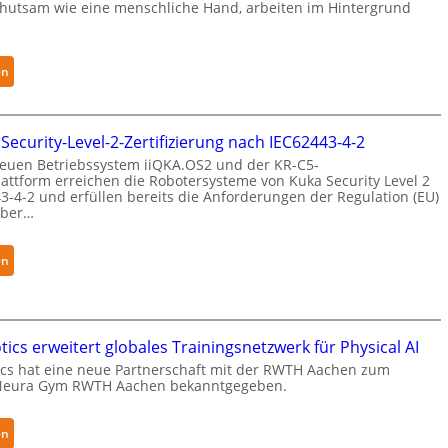
ehutsam wie eine menschliche Hand, arbeiten im Hintergrund
:
en
S
e
n
 Security-Level-2-Zertifizierung nach IEC62443-4-2
s
euen Betriebssystem iiQKA.OS2 und der KR-C5-
i
attform erreichen die Robotersysteme von Kuka Security Level 2
3-4-2 und erfüllen bereits die Anforderungen der Regulation (EU)
b
yber…
l
e
F
:
en
i
K
n
u
g
k
e
a
ics erweitert globales Trainingsnetzwerk für Physical AI
r
e
cs hat eine neue Partnerschaft mit der RWTH Aachen zum
Neura Gym RWTH Aachen bekanntgegeben.
g
r
r
h
e
ä
:
en