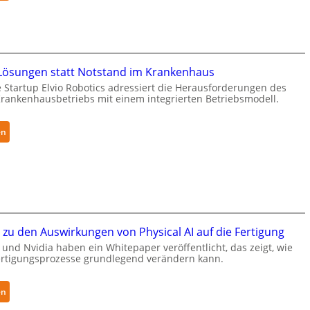
i
l
N
f
t
e
e
S
u
r
e
r
f
c
a
ösungen statt Notstand im Krankenhaus
ü
u
R
 Startup Elvio Robotics adressiert die Herausforderungen des
r
r
o
ankenhausbetriebs mit einem integrierten Betriebsmodell.
S
i
b
a
t
o
l
y
:
en
t
a
-
A
i
t
L
u
c
e
t
s
v
o
e
e
n
r
l
o
w
zu den Auswirkungen von Physical AI auf die Fertigung
-
m
e
und Nvidia haben ein Whitepaper veröffentlicht, das zeigt, wie
2
e
i
Fertigungsprozesse grundlegend verändern kann.
-
L
t
Z
ö
e
:
e
s
en
r
W
r
u
t