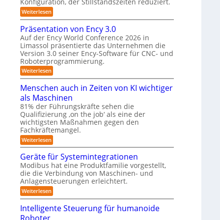
K
n
Konfiguration, der Stillstandszeiten reduziert.
u
e
t
n
a
:
Weiterlesen
r
s
g
Z
m
e
s
u
w
Präsentation von Ency 3.0
n
v
e
e
n
s
e
Auf der Ency World Conference 2026 in
r
i
g
o
r
Limassol präsentierte das Unternehmen die
-
a
r
g
s
Version 3.0 seiner Ency-Software für CNC- und
S
f
l
s
t
l
Roboterprogrammierung.
ü
e
y
a
ö
r
i
:
Weiterlesen
t
s
I
c
P
s
i
n
h
r
t
Menschen auch in Zeiten von KI wichtiger
o
u
d
v
ä
n
e
als Maschinen
u
o
n
s
e
m
s
n
e
81% der Führungskräfte sehen die
g
n
t
m
n
f
Qualifizierung ‚on the job‘ als eine der
-
e
r
i
t
S
wichtigsten Maßnahmen gegen den
ü
i
l
a
n
c
Fachkräftemangel.
r
e
i
t
h
r
t
i
:
Weiterlesen
R
w
o
ä
o
M
e
o
b
r
n
e
Geräte für Systemintegrationen
i
o
i
b
v
n
ß
Modibus hat eine Produktfamilie vorgestellt,
t
s
o
s
o
c
die die Verbindung von Maschinen- und
e
c
n
c
o
t
r
h
E
Anlagensteuerungen erleichtert.
h
b
e
n
e
i
o
:
Weiterlesen
r
c
n
k
t
G
B
y
a
e
u
Intelligente Steuerung für humanoide
o
3
u
r
d
.
c
n
Roboter
ä