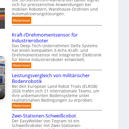
r
sich für preissensitive Anwendungen bei
a
f
u
mobilen Robotern, Warehouse-Drohnen und
mbH
n
ü
Automatisierungslösungen.
n
d
r
ite
g
:
Weiterlesen
l
p
s
K
i
r
t
o
n
a
Kraft-/Drehmomentsensor für
r
m
g
x
Industrieroboter
e
p
-
i
Das Deep-Tech-Unternehmen Delfa Systems
f
a
S
s
hat einen kompakten 3-Achs-Kraft- und
f
k
Drehmomentsensor mit integrierter Elektronik
y
n
2
t
für kleine Industrieroboter entwickelt.
s
a
0
e
:
Weiterlesen
t
h
2
K
s
e
e
r
6
Leistungsvergleich von militärischer
3
m
A
a
D
Bodenrobotik
f
u
t
-
Bei den European Land Robot Trials (ELROB)
t
e
-
2026 trafen sich 21 internationale Teams, um
S
o
/
ihre unbemannten Bodensysteme unter
t
D
m
realitätsnahen Bedingungen zu erproben.
r
e
a
e
:
Weiterlesen
r
h
L
t
e
m
e
Zwei-Stationen-Schweißcobot
i
o
i
o
Der EasyWelder von Teqram ist ein
s
m
s
-
Schweißroboter mit Zwei-Stationen-
e
t
i