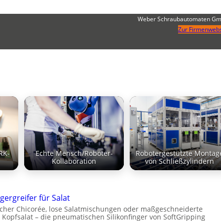
Weber Schraubautomaten G
Zur Firmenwebs
RK-
Echte Mensch/Roboter-
Robotergestützte Montag
Kollaboration
von Schließzylindern
gergreifer für Salat
cher Chicorée, lose Salatmischungen oder maßgeschneiderte
 Kopfsalat – die pneumatischen Silikonfinger von SoftGripping