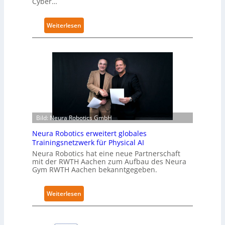
Cyber…
:
Weiterlesen
K
u
k
a
e
r
h
ä
Bild: Neura Robotics GmbH
l
t
Neura Robotics erweitert globales
S
Trainingsnetzwerk für Physical AI
e
Neura Robotics hat eine neue Partnerschaft
mit der RWTH Aachen zum Aufbau des Neura
c
Gym RWTH Aachen bekanntgegeben.
u
r
:
Weiterlesen
i
N
t
e
y
u