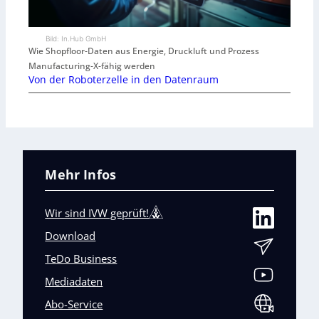
Bild: In.Hub GmbH
Wie Shopfloor-Daten aus Energie, Druckluft und Prozess
Manufacturing-X-fähig werden
Von der Roboterzelle in den Datenraum
Mehr Infos
Wir sind IVW geprüft!
Download
TeDo Business
Mediadaten
Abo-Service