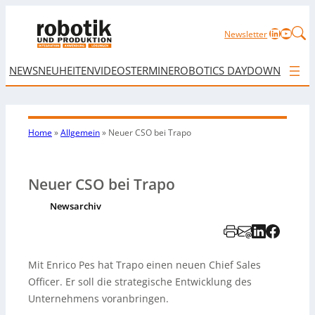
LinkedIn
YouTu
Newsletter
NEWS
NEUHEITEN
VIDEOS
TERMINE
ROBOTICS DAY
DOWNLOAD
Home
»
Allgemein
»
Neuer CSO bei Trapo
Neuer CSO bei Trapo
Newsarchiv
Mit Enrico Pes hat Trapo einen neuen Chief Sales
Officer. Er soll die strategische Entwicklung des
Unternehmens voranbringen.