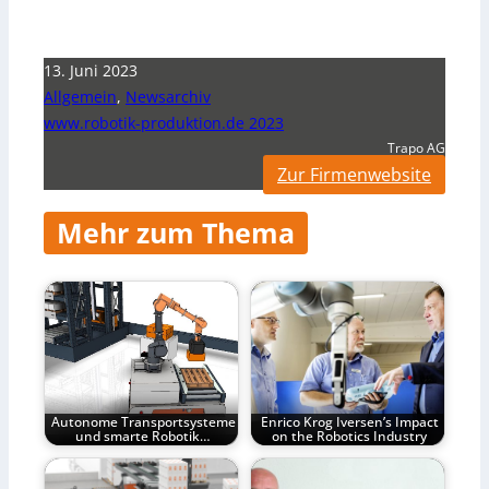
13. Juni 2023
Allgemein
,
Newsarchiv
www.robotik-produktion.de 2023
Trapo AG
Zur Firmenwebsite
Mehr zum Thema
Autonome Transportsysteme
Enrico Krog Iversen’s Impact
und smarte Robotik…
on the Robotics Industry