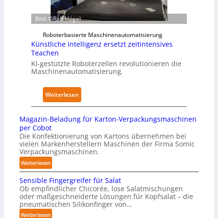
n
r
z
d
k
Bild: ©Ralf Högel
u
i
f
d
m
ü
Roboterbasierte Maschinenautomatisierung
e
K
Künstliche Intelligenz ersetzt zeitintensives
r
n
r
Teachen
P
A
a
KI-gestützte Roboterzellen revolutionieren die
h
Maschinenautomatisierung.
u
n
y
s
k
s
w
e
:
Weiterlesen
i
i
n
K
c
r
h
ü
a
Magazin-Beladung für Karton-Verpackungsmaschinen
k
a
n
l
per Cobot
u
u
s
Die Konfektionierung von Kartons übernehmen bei
A
n
vielen Markenherstellern Maschinen der Firma Somic
s
t
I
Verpackungsmaschinen.
g
l
:
e
Weiterlesen
i
M
n
c
Sensible Fingergreifer für Salat
a
v
h
Ob empfindlicher Chicorée, lose Salatmischungen
g
o
oder maßgeschneiderte Lösungen für Kopfsalat – die
e
a
pneumatischen Silikonfinger von…
n
I
z
P
:
Weiterlesen
n
i