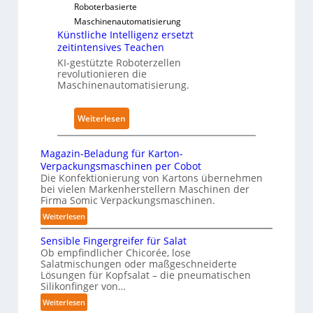
e
u
Roboterbasierte
d
r
d
Maschinenautomatisierung
i
k
Künstliche Intelligenz ersetzt
e
m
f
zeitintensives Teachen
n
K
ü
KI-gestützte Roboterzellen
A
r
revolutionieren die
r
u
a
Maschinenautomatisierung.
P
s
n
h
w
k
:
y
Weiterlesen
i
e
K
s
r
n
ü
i
Magazin-Beladung für Karton-
k
h
n
c
Verpackungsmaschinen per Cobot
u
a
s
a
Die Konfektionierung von Kartons übernehmen
n
u
bei vielen Markenherstellern Maschinen der
t
l
g
Firma Somic Verpackungsmaschinen.
s
l
A
e
:
Weiterlesen
i
I
n
M
c
Sensible Fingergreifer für Salat
v
a
h
Ob empfindlicher Chicorée, lose
o
g
Salatmischungen oder maßgeschneiderte
e
a
n
Lösungen für Kopfsalat – die pneumatischen
I
z
P
Silikonfinger von…
n
i
h
:
Weiterlesen
t
n