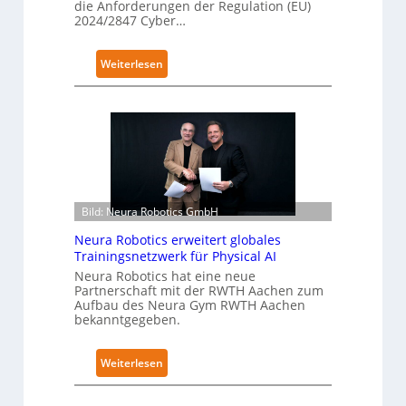
die Anforderungen der Regulation (EU)
2024/2847 Cyber…
:
Weiterlesen
K
u
k
a
e
r
h
Bild: Neura Robotics GmbH
ä
l
Neura Robotics erweitert globales
t
Trainingsnetzwerk für Physical AI
S
Neura Robotics hat eine neue
Partnerschaft mit der RWTH Aachen zum
e
Aufbau des Neura Gym RWTH Aachen
c
bekanntgegeben.
u
r
:
Weiterlesen
i
N
t
e
y