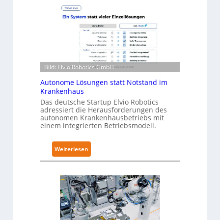
u
-
r
L
a
e
R
v
o
e
b
l
Bild: Elvio Robotics GmbH
o
-
t
Autonome Lösungen statt Notstand im
2
i
Krankenhaus
-
c
Das deutsche Startup Elvio Robotics
Z
adressiert die Herausforderungen des
s
e
autonomen Krankenhausbetriebs mit
e
r
einem integrierten Betriebsmodell.
r
t
w
i
:
Weiterlesen
e
f
A
i
i
u
t
z
t
e
i
o
r
e
n
t
r
o
g
u