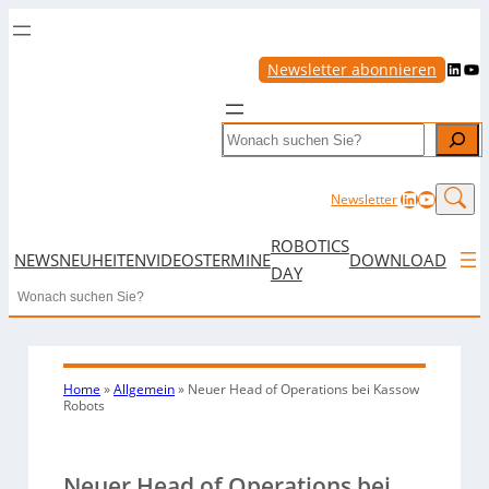
LinkedIn
YouTube
Newsletter abonnieren
Search
LinkedIn
YouTub
Newsletter
ROBOTICS
NEWS
NEUHEITEN
VIDEOS
TERMINE
DOWNLOAD
DAY
Search
Home
»
Allgemein
»
Neuer Head of Operations bei Kassow
Robots
Neuer Head of Operations bei