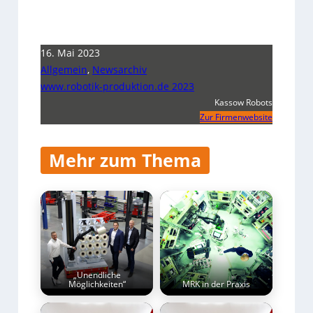
16. Mai 2023
Allgemein
,
Newsarchiv
www.robotik-produktion.de 2023
Kassow Robots
Zur Firmenwebsite
Mehr zum Thema
„Unendliche
Möglichkeiten“
MRK in der Praxis