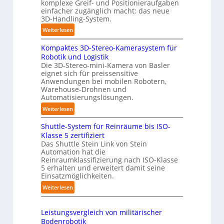
komplexe Greif- und Positionieraufgaben
m
e
einfacher zugänglich macht: das neue
a
3D-Handling-System.
P
t
o
:
Weiterlesen
i
l
3
s
y
Kompaktes 3D-Stereo-Kamerasystem für
D
i
Robotik und Logistik
m
-
e
Die 3D-Stereo-mini-Kamera von Basler
e
H
eignet sich für preissensitive
r
r
a
Anwendungen bei mobilen Robotern,
u
l
n
Warehouse-Drohnen und
n
a
d
Automatisierungslösungen.
g
g
l
:
Weiterlesen
s
e
i
K
t
r
n
Shuttle-System für Reinräume bis ISO-
o
r
f
g
Klasse 5 zertifiziert
m
e
ü
Das Shuttle Stein Link von Stein
-
p
f
Automation hat die
r
S
a
Reinraumklassifizierung nach ISO-Klasse
f
T
y
k
5 erhalten und erweitert damit seine
2
a
s
t
Einsatzmöglichkeiten.
0
u
t
e
:
Weiterlesen
2
c
e
s
S
6
h
m
3
h
r
Leistungsvergleich von militärischer
D
u
o
Bodenrobotik
-