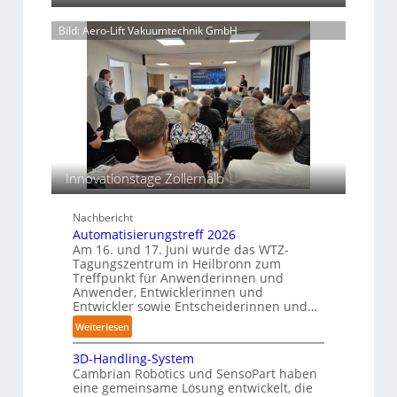
a
t
i
S
g
c
e
e
a
Bild: Aero-Lift Vakuumtechnik GmbH
k
u
l
n
u
n
a
s
n
d
t
i
g
k
v
s
o
e
m
r
a
s
r
s
T
o
c
e
Innovationstage Zollernalb
s
h
a
i
i
o
c
Nachbericht
n
n
h
Automatisierungstreff 2026
e
s
e
Am 16. und 17. Juni wurde das WTZ-
n
b
Tagungszentrum in Heilbronn zum
n
p
Treffpunkt für Anwenderinnen und
e
e
Anwender, Entwicklerinnen und
s
r
Entwickler sowie Entscheiderinnen und…
t
C
:
Weiterlesen
ä
o
A
n
b
3D-Handling-System
u
d
Cambrian Robotics und SensoPart haben
o
t
i
eine gemeinsame Lösung entwickelt, die
t
o
g