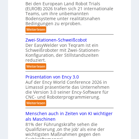
t
b
Bei den European Land Robot Trials
S
t
(ELROB) 2026 trafen sich 21 internationale
o
t
l
Teams, um ihre unbemannten
t
e
Bodensysteme unter realitätsnahen
e
e
r
Bedingungen zu erproben.
-
r
e
:
Weiterlesen
S
L
o
y
e
Zwei-Stationen-Schweißcobot
-
s
i
Der EasyWelder von Teqram ist ein
K
s
t
Schweißroboter mit Zwei-Stationen-
t
a
e
Konfiguration, der Stillstandszeiten
u
m
m
reduziert.
n
e
g
f
:
Weiterlesen
s
r
Z
ü
v
w
a
Präsentation von Ency 3.0
e
r
e
r
Auf der Ency World Conference 2026 in
s
R
i
g
Limassol präsentierte das Unternehmen
y
-
e
l
die Version 3.0 seiner Ency-Software für
S
s
e
i
CNC- und Roboterprogrammierung.
t
i
t
a
n
:
Weiterlesen
c
e
t
r
P
h
i
m
r
v
ä
Menschen auch in Zeiten von KI wichtiger
o
ä
o
f
n
als Maschinen
u
s
n
e
ü
81% der Führungskräfte sehen die
m
e
m
n
r
Qualifizierung ‚on the job‘ als eine der
n
i
e
-
t
l
wichtigsten Maßnahmen gegen den
R
S
b
a
i