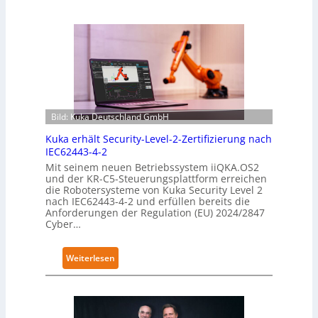
Bild: Kuka Deutschland GmbH
Kuka erhält Security-Level-2-Zertifizierung nach
IEC62443-4-2
Mit seinem neuen Betriebssystem iiQKA.OS2
und der KR-C5-Steuerungsplattform erreichen
die Robotersysteme von Kuka Security Level 2
nach IEC62443-4-2 und erfüllen bereits die
Anforderungen der Regulation (EU) 2024/2847
Cyber…
:
Weiterlesen
K
u
k
a