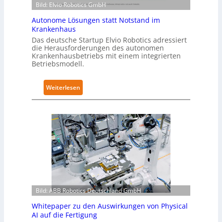
Bild: Elvio Robotics GmbH
t
2
i
-
Autonome Lösungen statt Notstand im
c
Z
Krankenhaus
s
e
Das deutsche Startup Elvio Robotics adressiert
e
die Herausforderungen des autonomen
r
Krankenhausbetriebs mit einem integrierten
r
t
Betriebsmodell.
w
i
e
f
:
Weiterlesen
i
i
A
t
z
u
e
i
t
r
e
o
t
r
n
g
u
o
l
n
m
o
g
e
b
n
L
a
a
Bild: ABB Robotics Deutschland GmbH
ö
l
c
s
e
h
Whitepaper zu den Auswirkungen von Physical
u
s
AI auf die Fertigung
I