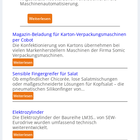
Maschinenautomatisierung.
u
n
y
s
k
s
w
e
:
Weiterlesen
i
i
n
K
c
r
h
ü
a
Magazin-Beladung für Karton-Verpackungsmaschinen
k
a
n
l
per Cobot
u
u
s
Die Konfektionierung von Kartons übernehmen bei
A
n
vielen Markenherstellern Maschinen der Firma Somic
s
t
I
Verpackungsmaschinen.
g
l
:
e
Weiterlesen
i
M
n
c
Sensible Fingergreifer für Salat
a
v
h
Ob empfindlicher Chicorée, lose Salatmischungen
g
o
oder maßgeschneiderte Lösungen für Kopfsalat – die
e
a
pneumatischen Silikonfinger von…
n
I
z
P
:
Weiterlesen
n
i
S
h
t
n
e
y
-
e
Elektrozylinder
n
s
B
l
Die Elektrozylinder der Baureihe LM3S.. von SEW-
s
i
e
Eurodrive wurden umfassend technisch
l
i
weiterentwickelt.
l
c
i
b
a
:
a
Weiterlesen
g
l
d