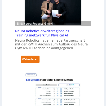
e
r
h
ä
Bild: Neura Robotics GmbH
l
t
Neura Robotics erweitert globales
S
Trainingsnetzwerk für Physical AI
e
Neura Robotics hat eine neue Partnerschaft
mit der RWTH Aachen zum Aufbau des Neura
c
Gym RWTH Aachen bekanntgegeben.
u
r
:
Weiterlesen
i
N
t
e
y
u
-
r
L
a
e
R
v
o
e
b
l
o
-