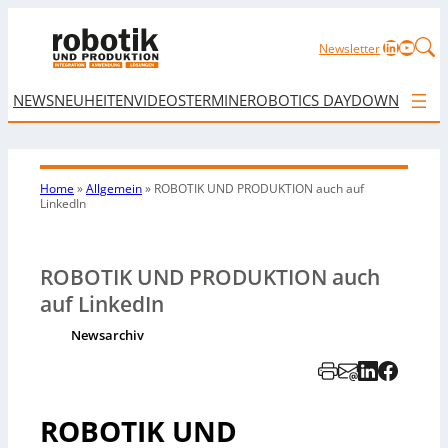
LinkedIn
YouTu
Newsletter
NEWS
NEUHEITEN
VIDEOS
TERMINE
ROBOTICS DAY
DOWNLOAD
Home
»
Allgemein
»
ROBOTIK UND PRODUKTION auch auf
LinkedIn
ROBOTIK UND PRODUKTION auch
auf LinkedIn
Newsarchiv
ROBOTIK UND