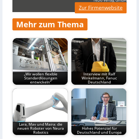
TeDo Verlag GmbH
Zur Firmenwebsite
Mehr zum Thema
„Wir wollen flexible
Interview mit Ralf
Standardlösungen
Winkelmann, Fanuc
entwickeln“
Deutschland
Lara, Mav und Maira: die
neuen Roboter von Neura
Hohes Potenzial für
Robotics
Deutschland und Europa