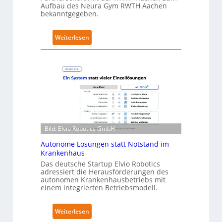
Aufbau des Neura Gym RWTH Aachen
c
bekanntgegeben.
u
r
:
Weiterlesen
i
N
t
e
y
u
-
r
L
a
e
R
v
o
e
b
l
Bild: Elvio Robotics GmbH
o
-
t
Autonome Lösungen statt Notstand im
2
i
Krankenhaus
-
c
Das deutsche Startup Elvio Robotics
Z
adressiert die Herausforderungen des
s
e
autonomen Krankenhausbetriebs mit
e
r
einem integrierten Betriebsmodell.
r
t
w
i
:
Weiterlesen
e
f
A