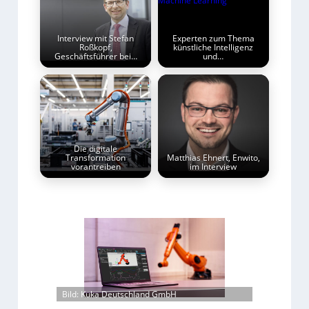
Interview mit Stefan
Experten zum Thema
Roßkopf,
künstliche Intelligenz
Geschäftsführer bei…
und…
Die digitale
Transformation
Matthias Ehnert, Enwito,
vorantreiben
im Interview
Bild: Kuka Deutschland GmbH