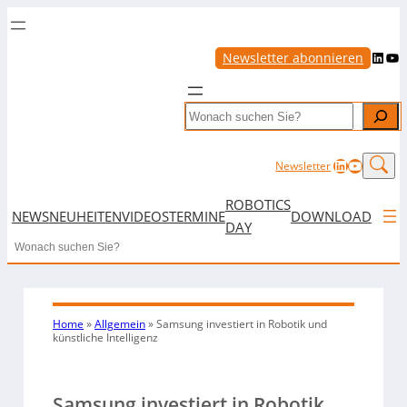
LinkedIn
YouTube
Newsletter abonnieren
Search
LinkedIn
YouTub
Newsletter
ROBOTICS
NEWS
NEUHEITEN
VIDEOS
TERMINE
DOWNLOAD
DAY
Search
Home
»
Allgemein
»
Samsung investiert in Robotik und
künstliche Intelligenz
Samsung investiert in Robotik