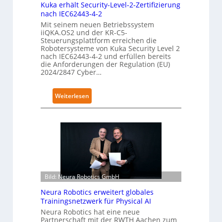
Kuka erhält Security-Level-2-Zertifizierung
nach IEC62443-4-2
Mit seinem neuen Betriebssystem
iiQKA.OS2 und der KR-C5-
Steuerungsplattform erreichen die
Robotersysteme von Kuka Security Level 2
nach IEC62443-4-2 und erfüllen bereits
die Anforderungen der Regulation (EU)
2024/2847 Cyber…
:
Weiterlesen
K
u
k
a
e
r
h
Bild: Neura Robotics GmbH
ä
l
Neura Robotics erweitert globales
t
Trainingsnetzwerk für Physical AI
S
Neura Robotics hat eine neue
Partnerschaft mit der RWTH Aachen zum
e