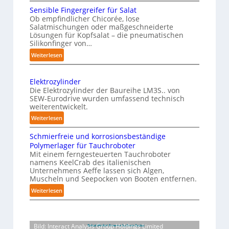
M
c
Sensible Fingergreifer für Salat
v
a
h
Ob empfindlicher Chicorée, lose
o
g
Salatmischungen oder maßgeschneiderte
e
a
n
Lösungen für Kopfsalat – die pneumatischen
I
z
P
Silikonfinger von…
n
i
h
:
Weiterlesen
t
n
y
S
-
e
e
s
B
Elektrozylinder
l
n
i
e
Die Elektrozylinder der Baureihe LM3S.. von
l
s
c
SEW-Eurodrive wurden umfassend technisch
l
i
i
weiterentwickelt.
a
a
b
g
l
:
d
Weiterlesen
l
e
E
u
A
e
n
Schmierfreie und korrosionsbeständige
l
n
I
F
Polymerlager für Tauchroboter
z
e
g
a
i
Mit einem ferngesteuerten Tauchroboter
e
k
f
u
n
namens KeelCrab des italienischen
t
ü
r
Unternehmens Aeffe lassen sich Algen,
f
g
r
r
s
Muscheln und Seepocken von Booten entfernen.
e
d
o
K
e
:
Weiterlesen
r
i
z
a
t
S
g
e
y
r
c
z
r
F
l
t
h
e
t
e
i
o
Bild: Interact Analysis Group Holdings Limited
m