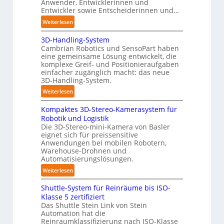
Anwender, Entwicklerinnen und
s
r
Entwickler sowie Entscheiderinnen und…
t
C
:
Weiterlesen
ä
o
A
n
b
3D-Handling-System
u
d
Cambrian Robotics und SensoPart haben
o
t
i
eine gemeinsame Lösung entwickelt, die
t
o
g
komplexe Greif- und Positionieraufgaben
m
e
einfacher zugänglich macht: das neue
a
3D-Handling-System.
P
t
o
:
Weiterlesen
i
l
3
s
y
Kompaktes 3D-Stereo-Kamerasystem für
D
i
Robotik und Logistik
m
-
e
Die 3D-Stereo-mini-Kamera von Basler
e
H
eignet sich für preissensitive
r
r
a
Anwendungen bei mobilen Robotern,
u
l
n
Warehouse-Drohnen und
n
a
d
Automatisierungslösungen.
g
g
l
:
Weiterlesen
s
e
i
K
t
r
n
Shuttle-System für Reinräume bis ISO-
o
r
f
g
Klasse 5 zertifiziert
m
e
ü
Das Shuttle Stein Link von Stein
-
p
f
Automation hat die
r
S
a
Reinraumklassifizierung nach ISO-Klasse
f
T
y