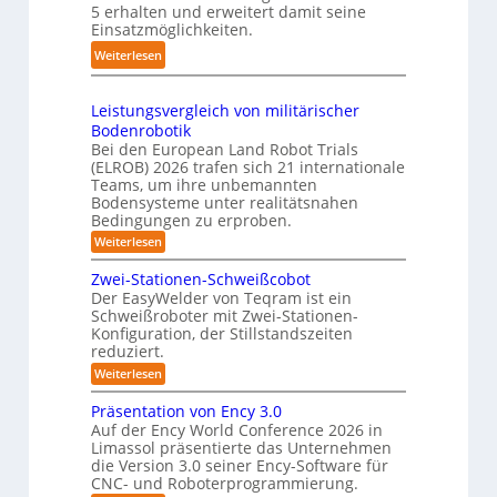
k
5 erhalten und erweitert damit seine
2
a
s
t
Einsatzmöglichkeiten.
0
u
t
e
:
Weiterlesen
2
c
e
s
S
6
h
m
3
h
r
Leistungsvergleich von militärischer
D
u
o
Bodenrobotik
-
t
b
Bei den European Land Robot Trials
S
t
(ELROB) 2026 trafen sich 21 internationale
o
t
l
Teams, um ihre unbemannten
t
e
Bodensysteme unter realitätsnahen
e
e
r
Bedingungen zu erproben.
-
r
e
:
Weiterlesen
S
L
o
y
e
Zwei-Stationen-Schweißcobot
-
s
i
Der EasyWelder von Teqram ist ein
K
s
t
Schweißroboter mit Zwei-Stationen-
t
a
e
Konfiguration, der Stillstandszeiten
u
m
m
reduziert.
n
e
g
f
:
Weiterlesen
s
r
Z
ü
v
w
a
Präsentation von Ency 3.0
e
r
e
r
Auf der Ency World Conference 2026 in
s
R
i
g
Limassol präsentierte das Unternehmen
y
-
e
l
die Version 3.0 seiner Ency-Software für
S
s
e
i
CNC- und Roboterprogrammierung.
t
i
t
a
n