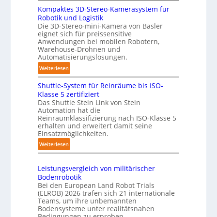
3
y
s
Kompaktes 3D-Stereo-Kamerasystem für
D
m
i
Robotik und Logistik
-
e
e
Die 3D-Stereo-mini-Kamera von Basler
H
r
eignet sich für preissensitive
r
a
l
Anwendungen bei mobilen Robotern,
u
n
Warehouse-Drohnen und
a
n
d
Automatisierungslösungen.
g
g
l
e
:
Weiterlesen
s
i
r
K
t
n
Shuttle-System für Reinräume bis ISO-
f
o
r
g
Klasse 5 zertifiziert
ü
m
e
Das Shuttle Stein Link von Stein
-
r
p
f
Automation hat die
S
T
a
Reinraumklassifizierung nach ISO-Klasse 5
f
y
a
k
erhalten und erweitert damit seine
2
s
u
t
Einsatzmöglichkeiten.
0
t
c
e
:
Weiterlesen
2
e
h
s
S
6
m
r
3
h
Leistungsvergleich von militärischer
o
D
u
Bodenrobotik
b
-
t
Bei den European Land Robot Trials
o
S
t
(ELROB) 2026 trafen sich 21 internationale
t
t
l
Teams, um ihre unbemannten
e
e
Bodensysteme unter realitätsnahen
e
r
r
Bedingungen zu erproben.