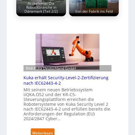
Artikelserie: Die
Robotikbranche in
Dänemark (Teil 2/2)
Von der Fabrik ins Feld
Bild: Kuka Deutschland GmbH
Kuka erhält Security-Level-2-Zertifizierung
nach IEC62443-4-2
Mit seinem neuen Betriebssystem
iiQKA.OS2 und der KR-C5-
Steuerungsplattform erreichen die
Robotersysteme von Kuka Security Level 2
nach IEC62443-4-2 und erfüllen bereits die
Anforderungen der Regulation (EU)
2024/2847 Cyber…
:
Weiterlesen