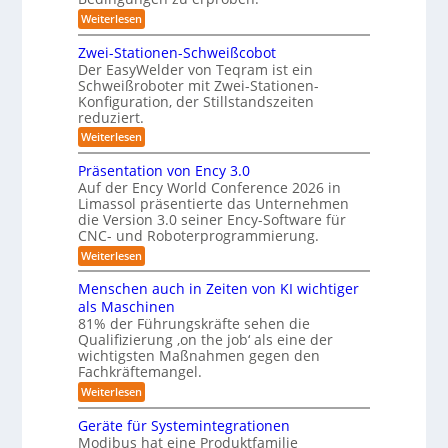
-
e
:
Weiterlesen
S
L
o
y
e
Zwei-Stationen-Schweißcobot
-
s
i
Der EasyWelder von Teqram ist ein
K
s
t
Schweißroboter mit Zwei-Stationen-
t
a
e
Konfiguration, der Stillstandszeiten
u
m
m
reduziert.
n
e
g
f
:
Weiterlesen
s
r
Z
ü
v
w
a
Präsentation von Ency 3.0
e
r
e
r
Auf der Ency World Conference 2026 in
s
R
i
g
Limassol präsentierte das Unternehmen
y
-
e
l
die Version 3.0 seiner Ency-Software für
S
s
e
i
CNC- und Roboterprogrammierung.
t
i
t
a
n
:
Weiterlesen
c
e
t
r
P
h
i
m
r
v
ä
Menschen auch in Zeiten von KI wichtiger
o
ä
o
f
n
als Maschinen
u
s
n
e
ü
81% der Führungskräfte sehen die
m
e
m
n
r
Qualifizierung ‚on the job‘ als eine der
n
i
e
-
t
l
wichtigsten Maßnahmen gegen den
R
S
b
a
i
Fachkräftemangel.
c
o
t
i
t
h
:
Weiterlesen
i
b
ä
s
w
M
o
r
o
e
e
I
n
Geräte für Systemintegrationen
i
i
n
t
v
s
S
Modibus hat eine Produktfamilie
ß
s