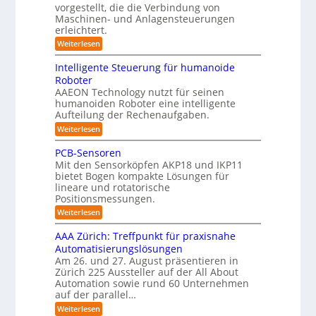
o
c
i
vorgestellt, die die Verbindung von
O
c
c
n
h
k
o
Maschinen- und Anlagensteuerungen
h
-
E
e
b
erleichtert.
e
u
n
r
K
o
n
c
B
n
:
Weiterlesen
t
l
a
y
o
G
d
u
a
3
d
e
Intelligente Steuerung für humanoide
c
L
.
e
r
s
h
Roboter
0
n
ä
o
s
i
AAEON Technology nutzt für seinen
r
t
g
n
e
o
humanoiden Roboter eine intelligente
e
Z
i
b
f
Aufteilung der Rechenaufgaben.
5
e
o
ü
s
z
i
:
Weiterlesen
t
r
t
t
I
e
i
S
e
n
i
k
PCB-Sensoren
y
r
n
t
s
Mit den Sensorköpfen AKP18 und IKP11
k
v
t
e
t
bietet Bogen kompakte Lösungen für
o
l
i
e
lineare und rotatorische
n
l
m
f
K
Positionsmessungen.
i
i
I
g
i
n
:
Weiterlesen
w
e
t
z
P
i
n
e
C
i
AAA Zürich: Treffpunkt für praxisnahe
c
t
g
B
h
e
Automatisierungslösungen
e
r
-
t
S
Am 26. und 27. August präsentieren in
a
S
r
i
t
t
Zürich 225 Aussteller auf der All About
e
t
g
e
i
n
Automation sowie rund 60 Unternehmen
e
u
o
s
auf der parallel…
r
e
n
o
a
r
:
Weiterlesen
e
r
l
u