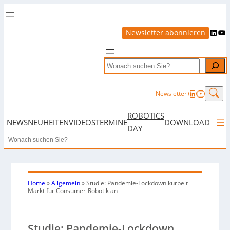
LinkedIn
YouTube
Newsletter abonnieren
Search
LinkedIn
YouTub
Newsletter
ROBOTICS
NEWS
NEUHEITEN
VIDEOS
TERMINE
DOWNLOAD
DAY
Search
Home
»
Allgemein
»
Studie: Pandemie-Lockdown kurbelt
Markt für Consumer-Robotik an
Studie: Pandemie-Lockdown