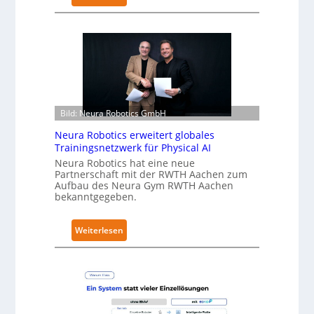
K
u
k
a
e
r
h
ä
Bild: Neura Robotics GmbH
l
Neura Robotics erweitert globales
t
Trainingsnetzwerk für Physical AI
S
Neura Robotics hat eine neue
e
Partnerschaft mit der RWTH Aachen zum
Aufbau des Neura Gym RWTH Aachen
c
bekanntgegeben.
u
r
:
i
Weiterlesen
N
t
e
y
u
-
r
L
a
e