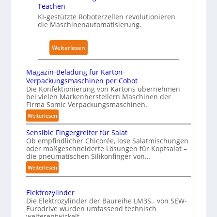
n
K
Teachen
ü
A
r
KI-gestützte Roboterzellen revolutionieren
r
die Maschinenautomatisierung.
u
a
P
s
n
h
w
k
y
:
Weiterlesen
i
e
s
K
r
n
i
ü
Magazin-Beladung für Karton-
k
h
c
n
Verpackungsmaschinen per Cobot
u
a
a
s
Die Konfektionierung von Kartons übernehmen
bei vielen Markenherstellern Maschinen der
n
u
l
t
Firma Somic Verpackungsmaschinen.
g
s
A
l
:
Weiterlesen
e
I
i
M
n
c
Sensible Fingergreifer für Salat
a
v
h
Ob empfindlicher Chicorée, lose Salatmischungen
g
o
oder maßgeschneiderte Lösungen für Kopfsalat –
e
a
die pneumatischen Silikonfinger von…
n
I
z
:
P
Weiterlesen
n
i
S
h
t
n
e
y
-
e
Elektrozylinder
n
B
s
l
Die Elektrozylinder der Baureihe LM3S.. von SEW-
s
e
Eurodrive wurden umfassend technisch
i
l
i
weiterentwickelt.
l