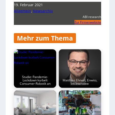
19. Februar 2021
Allgemein
,
Newsarchiv
ABI research
Zur Firmenwebsite
Mehr zum Thema
Studie: Pandemie-
Lockdown kurbelt
Matthias Ehnert, Enwito,
Consumer-Robotik an
im Interview