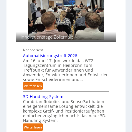
n
k
i
g
o
v
s
r
e
m
r
a
s
o
s
T
s
c
Innovationstage Zollernalb
e
i
h
a
o
i
c
Nachbericht
n
n
Automatisierungstreff 2026
h
s
e
Am 16. und 17. Juni wurde das WTZ-
b
e
n
Tagungszentrum in Heilbronn zum
e
n
p
Treffpunkt für Anwenderinnen und
s
Anwender, Entwicklerinnen und Entwickler
e
t
sowie Entscheiderinnen und…
r
ä
:
C
Weiterlesen
n
A
o
d
3D-Handling-System
u
b
i
Cambrian Robotics und SensoPart haben
t
o
eine gemeinsame Lösung entwickelt, die
g
o
t
komplexe Greif- und Positionieraufgaben
e
m
einfacher zugänglich macht: das neue 3D-
P
a
Handling-System.
o
t
:
Weiterlesen
l
i