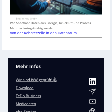
Bild: In.Hub GmbH
Wie Shopfloor-Daten aus Energie, Druckluft und Prozess
Manufacturing-X-fähig werden
Von der Roboterzelle in den Datenraum
Mehr Infos
Wir sind IVW geprüft!
Download
TeDo Business
Mediadaten
Abo-Service