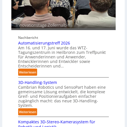
s
e
b
n
e
p
s
e
Innovationstage Zollernalb
t
r
ä
C
n
Nachbericht
o
d
Automatisierungstreff 2026
b
i
Am 16. und 17. Juni wurde das WTZ-
o
g
Tagungszentrum in Heilbronn zum Treffpunkt
t
für Anwenderinnen und Anwender,
e
Entwicklerinnen und Entwickler sowie
P
Entscheiderinnen und…
o
:
Weiterlesen
l
A
y
3D-Handling-System
u
m
Cambrian Robotics und SensoPart haben eine
t
e
gemeinsame Lösung entwickelt, die komplexe
o
r
Greif- und Positionieraufgaben einfacher
m
l
zugänglich macht: das neue 3D-Handling-
a
System.
a
t
g
:
Weiterlesen
i
e
3
s
r
Kompaktes 3D-Stereo-Kamerasystem für
D
i
Robotik und Logistik
f