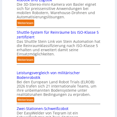
-
e
Die 3D-Stereo-mini-Kamera von Basler eignet
ü
H
sich für preissensitive Anwendungen bei
r
r
a
mobilen Robotern, Warehouse-Drohnen und
u
T
n
Automatisierungslösungen.
n
a
d
:
Weiterlesen
g
u
l
K
s
c
i
Shuttle-System für Reinräume bis ISO-Klasse 5
o
t
h
n
zertifiziert
m
r
r
g
Das Shuttle Stein Link von Stein Automation hat
p
e
o
die Reinraumklassifizierung nach ISO-Klasse 5
-
a
f
erhalten und erweitert damit seine
b
S
k
Einsatzmöglichkeiten.
f
o
y
t
2
t
:
Weiterlesen
s
e
0
e
S
t
s
2
r
h
e
3
Leistungsvergleich von militärischer
6
u
m
Bodenrobotik
D
t
Bei den European Land Robot Trials (ELROB)
-
t
2026 trafen sich 21 internationale Teams, um
S
l
ihre unbemannten Bodensysteme unter
t
realitätsnahen Bedingungen zu erproben.
e
e
-
:
Weiterlesen
r
L
S
e
e
Zwei-Stationen-Schweißcobot
y
i
o
Der EasyWelder von Teqram ist ein
s
s
-