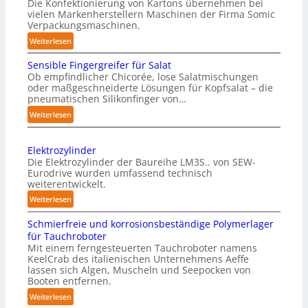
Die Konfektionierung von Kartons übernehmen bei
vielen Markenherstellern Maschinen der Firma Somic
Verpackungsmaschinen.
:
Weiterlesen
M
Sensible Fingergreifer für Salat
a
Ob empfindlicher Chicorée, lose Salatmischungen
g
oder maßgeschneiderte Lösungen für Kopfsalat – die
a
pneumatischen Silikonfinger von…
z
:
Weiterlesen
i
S
n
e
-
Elektrozylinder
n
B
Die Elektrozylinder der Baureihe LM3S.. von SEW-
s
e
Eurodrive wurden umfassend technisch
i
weiterentwickelt.
l
b
a
:
Weiterlesen
l
d
E
e
Schmierfreie und korrosionsbeständige Polymerlager
u
l
F
für Tauchroboter
n
e
i
Mit einem ferngesteuerten Tauchroboter namens
g
k
n
KeelCrab des italienischen Unternehmens Aeffe
f
t
lassen sich Algen, Muscheln und Seepocken von
g
ü
r
Booten entfernen.
e
r
o
:
Weiterlesen
r
K
z