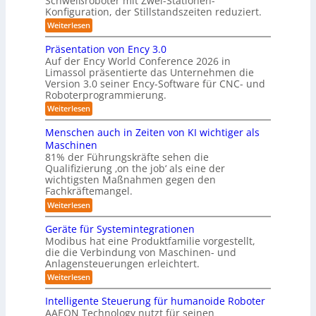
Schweißroboter mit Zwei-Stationen-
t
t
Konfiguration, der Stillstandszeiten reduziert.
u
K
e
n
:
Weiterlesen
a
g
m
Z
m
s
w
f
Präsentation von Ency 3.0
v
e
e
ü
Auf der Ency World Conference 2026 in
e
i
r
r
Limassol präsentierte das Unternehmen die
r
-
a
g
Version 3.0 seiner Ency-Software für CNC- und
S
R
l
Roboterprogrammierung.
s
t
e
e
a
y
:
Weiterlesen
i
i
t
P
c
s
i
n
r
h
Menschen auch in Zeiten von KI wichtiger als
o
t
ä
r
v
n
Maschinen
e
s
o
e
ä
81% der Führungskräfte sehen die
e
n
m
n
u
Qualifizierung ‚on the job‘ als eine der
n
m
-
f
t
wichtigsten Maßnahmen gegen den
i
m
S
a
ü
l
Fachkräftemangel.
c
e
t
i
r
h
:
Weiterlesen
b
i
t
w
M
R
o
ä
i
e
e
n
Geräte für Systemintegrationen
o
r
i
s
n
v
i
Modibus hat eine Produktfamilie vorgestellt,
b
ß
s
o
I
s
die die Verbindung von Maschinen- und
c
c
o
n
c
S
o
Anlagensteuerungen erleichtert.
h
E
t
h
b
e
O
n
:
Weiterlesen
e
i
o
n
c
G
-
r
t
a
k
y
e
B
Intelligente Steuerung für humanoide Roboter
K
u
3
r
o
u
AAEON Technology nutzt für seinen
c
l
.
ä