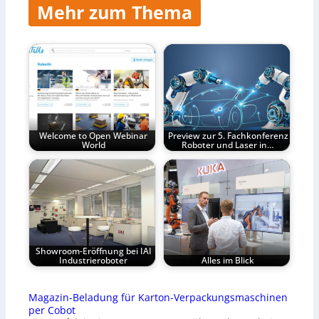
Mehr zum Thema
Welcome to Open Webinar
Preview zur 5. Fachkonferenz
World
Roboter und Laser in…
Showroom-Eröffnung bei IAI
Industrieroboter
Alles im Blick
Magazin-Beladung für Karton-Verpackungsmaschinen
per Cobot