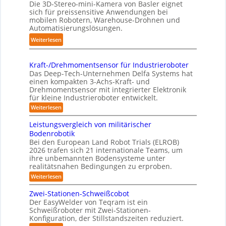
e
Die 3D-Stereo-mini-Kamera von Basler eignet
H
t
sich für preissensitive Anwendungen bei
r
a
f
mobilen Robotern, Warehouse-Drohnen und
u
n
Automatisierungslösungen.
ü
n
d
r
:
Weiterlesen
g
l
p
K
s
i
r
o
t
n
Kraft-/Drehmomentsensor für Industrieroboter
a
m
r
Das Deep-Tech-Unternehmen Delfa Systems hat
g
x
p
e
einen kompakten 3-Achs-Kraft- und
-
i
a
Drehmomentsensor mit integrierter Elektronik
f
S
s
für kleine Industrieroboter entwickelt.
k
f
y
n
t
:
Weiterlesen
2
s
a
K
e
0
r
t
h
Leistungsvergleich von militärischer
s
2
a
e
Bodenrobotik
e
3
f
6
m
Bei den European Land Robot Trials (ELROB)
t
A
D
2026 trafen sich 21 internationale Teams, um
-
u
-
/
ihre unbemannten Bodensysteme unter
t
D
S
realitätsnahen Bedingungen zu erproben.
r
o
t
:
Weiterlesen
e
m
L
e
h
e
a
m
Zwei-Stationen-Schweißcobot
r
i
o
t
Der EasyWelder von Teqram ist ein
e
s
m
Schweißroboter mit Zwei-Stationen-
i
t
o
e
Konfiguration, der Stillstandszeiten reduziert.
u
s
n
-
n