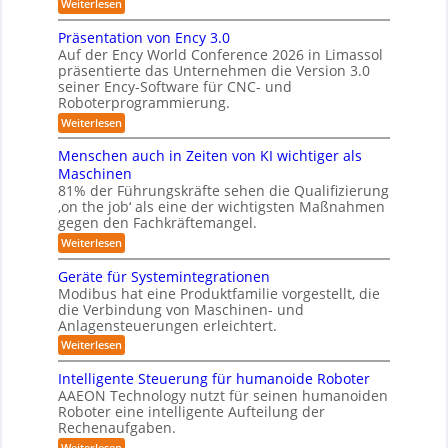
t
:
Weiterlesen
i
K
g
s
Z
e
s
a
e
w
Präsentation von Ency 3.0
v
r
n
e
m
Auf der Ency World Conference 2026 in Limassol
e
s
i
u
e
r
präsentierte das Unternehmen die Version 3.0
o
-
n
g
seiner Ency-Software für CNC- und
r
r
S
l
f
g
Roboterprogrammierung.
t
a
e
ü
a
s
:
Weiterlesen
s
i
r
t
P
c
l
I
y
i
r
h
Menschen auch in Zeiten von KI wichtiger als
n
o
ö
s
ä
v
d
n
Maschinen
s
s
o
t
u
e
81% der Führungskräfte sehen die Qualifizierung
e
n
u
s
n
e
‚on the job‘ als eine der wichtigsten Maßnahmen
n
m
t
-
n
m
t
gegen den Fachkräftemangel.
i
r
S
a
g
l
f
i
c
:
Weiterlesen
t
i
e
e
h
M
ü
i
t
r
w
e
n
Geräte für Systemintegrationen
o
r
ä
o
e
n
n
Modibus hat eine Produktfamilie vorgestellt, die
r
R
b
i
s
v
i
die Verbindung von Maschinen- und
o
ß
c
o
o
s
Anlagensteuerungen erleichtert.
t
c
h
n
b
c
e
o
e
:
Weiterlesen
E
h
o
r
b
n
G
n
e
o
a
t
e
c
r
Intelligente Steuerung für humanoide Roboter
t
u
r
y
i
B
AAEON Technology nutzt für seinen humanoiden
c
ä
3
o
k
h
Roboter eine intelligente Aufteilung der
t
.
d
i
Rechenaufgaben.
u
e
0
e
n
f
:
n
n
Weiterlesen