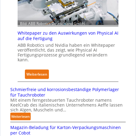
s
6
ö
T
2
s
r
4
u
a
Bild: ABB Robotics Deutschland GmbH
4
n
i
3
g
Whitepaper zu den Auswirkungen von Physical AI
n
-
e
auf die Fertigung
i
4
n
ABB Robotics und Nvidia haben ein Whitepaper
n
-
veröffentlicht, das zeigt, wie Physical AI
s
g
Fertigungsprozesse grundlegend verändern
2
t
s
kann.
a
n
t
e
:
Weiterlesen
t
t
W
N
z
h
o
Schmierfreie und korrosionsbeständige Polymerlager
w
i
für Tauchroboter
t
e
t
Mit einem ferngesteuerten Tauchroboter namens
s
r
KeelCrab des italienischen Unternehmens Aeffe lassen
e
t
sich Algen, Muscheln und…
k
p
a
f
:
Weiterlesen
a
n
ü
S
p
d
Magazin-Beladung für Karton-Verpackungsmaschinen
c
r
e
per Cobot
i
h
P