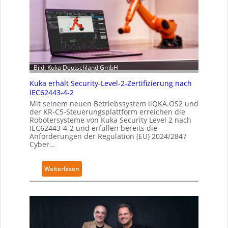
i
b
l
e
F
i
n
Bild: Kuka Deutschland GmbH
g
Kuka erhält Security-Level-2-Zertifizierung nach
e
IEC62443-4-2
r
Mit seinem neuen Betriebssystem iiQKA.OS2 und
g
der KR-C5-Steuerungsplattform erreichen die
r
Robotersysteme von Kuka Security Level 2 nach
IEC62443-4-2 und erfüllen bereits die
e
Anforderungen der Regulation (EU) 2024/2847
i
Cyber…
f
e
:
Weiterlesen
r
K
f
u
ü
k
r
a
S
e
a