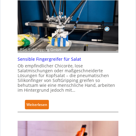
Bild: SoftGripping GmbH
Sensible Fingergreifer für Salat
Ob empfindlicher Chicorée, lose
Salatmischungen oder maßgeschneiderte
Lösungen für Kopfsalat – die pneumatischen
Silikonfinger von SoftGripping greifen so
behutsam wie eine menschliche Hand, arbeiten
im Hintergrund jedoch mit…
:
Weiterlesen
S
e
n
s