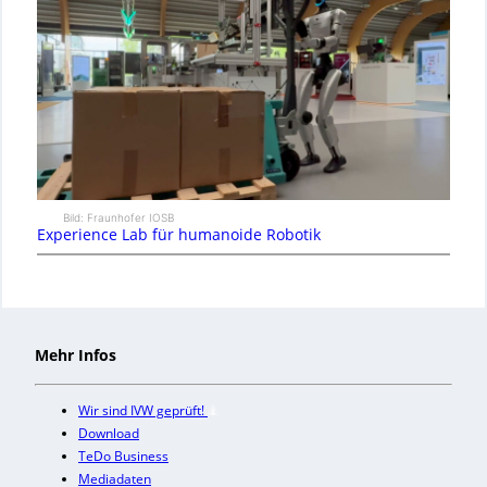
Bild: Fraunhofer IOSB
Experience Lab für humanoide Robotik
Mehr Infos
Wir sind IVW geprüft!
Download
TeDo Business
Mediadaten