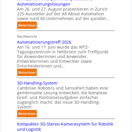
n
T
u
Automatisierungslösungen
e
a
Am 26. und 27. August präsentieren in Zürich
n
n
225 Aussteller auf der All About Automation
u
g
p
sowie rund 60 Unternehmen auf der parallel…
c
e
h
:
Weiterlesen
r
r
A
C
o
Nachbericht
A
o
Automatisierungstreff 2026
b
A
b
Am 16. und 17. Juni wurde das WTZ-
o
Z
o
Tagungszentrum in Heilbronn zum Treffpunkt
t
ü
für Anwenderinnen und Anwender,
t
e
r
Entwicklerinnen und Entwickler sowie
r
i
Entscheiderinnen und…
c
:
Weiterlesen
h
A
:
3D-Handling-System
u
T
Cambrian Robotics und SensoPart haben eine
t
r
gemeinsame Lösung entwickelt, die komplexe
o
Greif- und Positionieraufgaben einfacher
e
m
zugänglich macht: das neue 3D-Handling-
f
a
System.
f
t
:
Weiterlesen
p
i
3
u
s
Kompaktes 3D-Stereo-Kamerasystem für Robotik
D
n
i
und Logistik
-
k