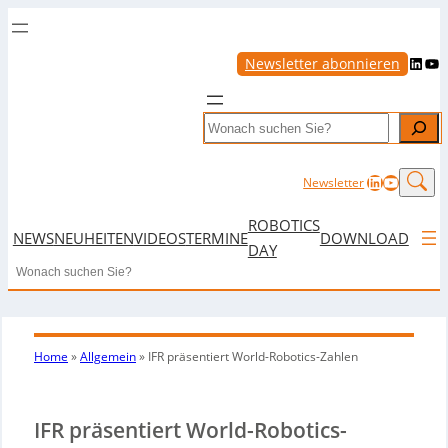
LinkedIn
YouTube
Newsletter abonnieren
Search
LinkedIn
YouTub
Newsletter
ROBOTICS
NEWS
NEUHEITEN
VIDEOS
TERMINE
DOWNLOAD
DAY
Search
Home
»
Allgemein
»
IFR präsentiert World-Robotics-Zahlen
IFR präsentiert World-Robotics-