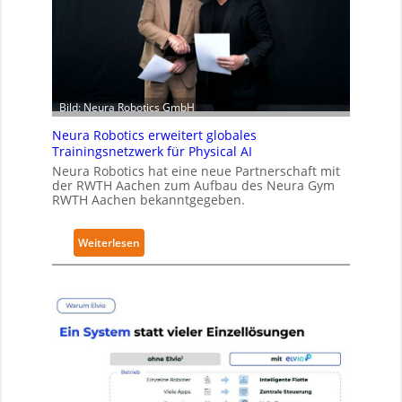
r
l
h
a
ä
t
l
t
S
Bild: Neura Robotics GmbH
e
Neura Robotics erweitert globales
c
Trainingsnetzwerk für Physical AI
u
Neura Robotics hat eine neue Partnerschaft mit
r
der RWTH Aachen zum Aufbau des Neura Gym
i
RWTH Aachen bekanntgegeben.
t
y
:
Weiterlesen
-
N
L
e
e
u
v
r
e
a
l
R
-
o
2
b