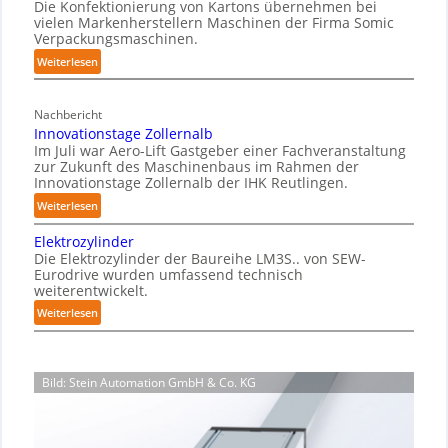
r
Die Konfektionierung von Kartons übernehmen bei
m
m
h
vielen Markenherstellern Maschinen der Firma Somic
z
i
K
Verpackungsmaschinen.
y
u
e
r
s
:
Weiterlesen
d
r
a
M
i
f
e
n
a
c
r
n
Nachbericht
k
g
a
e
A
Innovationstage Zollernalb
e
a
l
i
Im Juli war Aero-Lift Gastgeber einer Fachveranstaltung
u
z
n
e
A
zur Zukunft des Maschinenbaus im Rahmen der
s
i
h
Innovationstage Zollernalb der IHK Reutlingen.
u
I
n
w
a
n
:
Weiterlesen
-
i
d
u
I
B
r
k
Elektrozylinder
s
n
e
k
Die Elektrozylinder der Baureihe LM3S.. von SEW-
o
n
l
Eurodrive wurden umfassend technisch
r
u
o
a
weiterentwickelt.
r
n
v
d
:
Weiterlesen
o
a
g
u
E
s
t
e
n
l
i
i
n
g
e
o
o
Bild: Stein Automation GmbH & Co. KG
v
f
k
n
n
ü
o
t
s
s
r
n
r
b
t
K
o
P
e