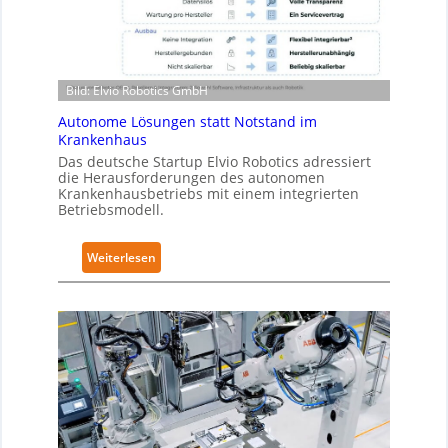
-
o
Z
t
e
i
r
c
t
Bild: Elvio Robotics GmbH
s
i
e
Autonome Lösungen statt Notstand im
f
r
Krankenhaus
i
w
Das deutsche Startup Elvio Robotics adressiert
z
die Herausforderungen des autonomen
e
i
Krankenhausbetriebs mit einem integrierten
i
Betriebsmodell.
e
t
r
e
u
:
Weiterlesen
r
n
A
t
g
u
g
n
t
l
a
o
o
c
n
b
h
o
a
I
m
l
E
e
e
C
L