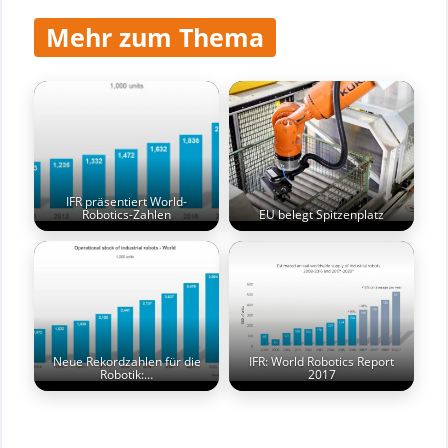
Mehr zum Thema
IFR präsentiert World-
Robotics-Zahlen
EU belegt Spitzenplatz
Neue Rekordzahlen für die
IFR: World Robotics Report
Robotik:…
2017