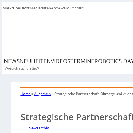
Marktübersicht
Mediadaten
Abo
Award
Kontakt
NEWS
NEUHEITEN
VIDEOS
TERMINE
ROBOTICS DA
Search
Home
»
Allgemein
»
Strategische Partnerschaft: Oltrogge und Atlas
Strategische Partnerschaf
Newsarchiv