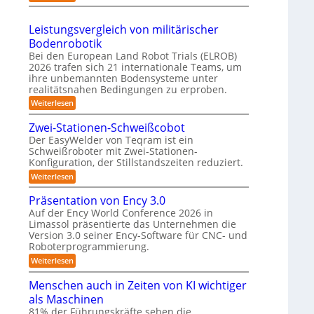
t
S
2
s
h
e
h
6
3
r
Leistungsvergleich von militärischer
m
u
D
o
Bodenrobotik
t
-
b
Bei den European Land Robot Trials (ELROB)
t
S
2026 trafen sich 21 internationale Teams, um
o
l
ihre unbemannten Bodensysteme unter
t
t
e
realitätsnahen Bedingungen zu erproben.
e
e
-
:
Weiterlesen
r
r
L
S
e
e
Zwei-Stationen-Schweißcobot
y
o
i
Der EasyWelder von Teqram ist ein
s
s
-
Schweißroboter mit Zwei-Stationen-
t
t
K
Konfiguration, der Stillstandszeiten reduziert.
u
e
a
n
:
Weiterlesen
m
g
m
Z
s
f
w
e
Präsentation von Ency 3.0
v
e
ü
e
r
Auf der Ency World Conference 2026 in
i
r
r
Limassol präsentierte das Unternehmen die
a
-
g
R
Version 3.0 seiner Ency-Software für CNC- und
S
s
l
t
Roboterprogrammierung.
e
e
y
a
i
i
:
Weiterlesen
s
t
c
P
n
i
t
h
r
Menschen auch in Zeiten von KI wichtiger
o
r
v
ä
e
n
als Maschinen
o
ä
s
e
m
n
e
81% der Führungskräfte sehen die
u
n