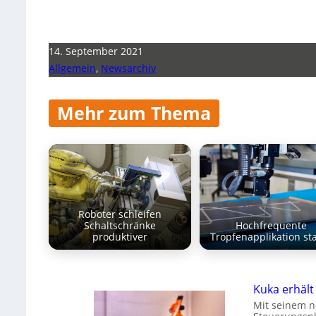
14. September 2021
Allgemein
,
Newsarchiv
Mehr zum Thema
Roboter schleifen
Schaltschränke
Hochfrequente
produktiver
Tropfenapplikation st
Kuka erhält 
Mit seinem n