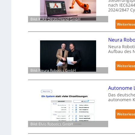
Steuerungspl
nach IEC6244
2024/2847 C
Bild: Kuka Deutschland GmbH
Weiterles
Neura Robot
Neura Roboti
Aufbau des 
Weiterles
Bild: Neura Robotics GmbH
Autonome L
Das deutsche
autonomen Kr
Weiterles
Bild: Elvio Robotics GmbH