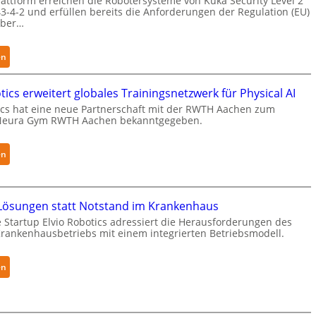
attform erreichen die Robotersysteme von Kuka Security Level 2
3-4-2 und erfüllen bereits die Anforderungen der Regulation (EU)
yber…
:
en
K
u
ics erweitert globales Trainingsnetzwerk für Physical AI
k
cs hat eine neue Partnerschaft mit der RWTH Aachen zum
a
Neura Gym RWTH Aachen bekanntgegeben.
e
r
:
en
h
N
ä
e
l
u
t
ösungen statt Notstand im Krankenhaus
r
S
 Startup Elvio Robotics adressiert die Herausforderungen des
a
ankenhausbetriebs mit einem integrierten Betriebsmodell.
e
R
c
o
u
:
en
b
r
A
o
i
u
t
t
t