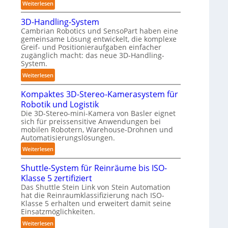
:
Weiterlesen
n
o
A
d
b
3D-Handling-System
u
i
o
Cambrian Robotics und SensoPart haben eine
t
g
gemeinsame Lösung entwickelt, die komplexe
t
o
e
Greif- und Positionieraufgaben einfacher
m
P
zugänglich macht: das neue 3D-Handling-
a
System.
o
t
l
:
Weiterlesen
i
y
3
s
m
Kompaktes 3D-Stereo-Kamerasystem für
D
i
e
Robotik und Logistik
-
e
r
Die 3D-Stereo-mini-Kamera von Basler eignet
H
r
sich für preissensitive Anwendungen bei
l
a
u
mobilen Robotern, Warehouse-Drohnen und
a
n
Automatisierungslösungen.
n
g
d
g
:
Weiterlesen
e
l
s
K
r
i
Shuttle-System für Reinräume bis ISO-
t
o
f
n
Klasse 5 zertifiziert
r
m
ü
g
Das Shuttle Stein Link von Stein Automation
e
p
r
-
hat die Reinraumklassifizierung nach ISO-
f
a
T
S
Klasse 5 erhalten und erweitert damit seine
f
k
a
y
Einsatzmöglichkeiten.
2
t
u
s
:
Weiterlesen
0
e
c