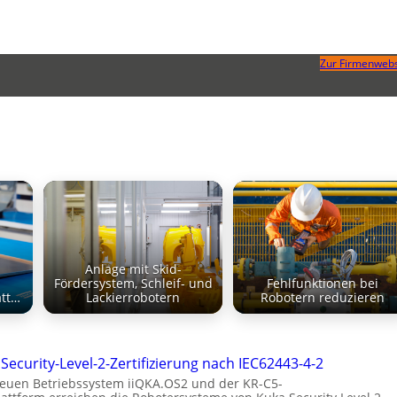
Zur Firmenwebs
Anlage mit Skid-
Fördersystem, Schleif- und
Fehlfunktionen bei
att…
Lackierrobotern
Robotern reduzieren
Security-Level-2-Zertifizierung nach IEC62443-4-2
euen Betriebssystem iiQKA.OS2 und der KR-C5-