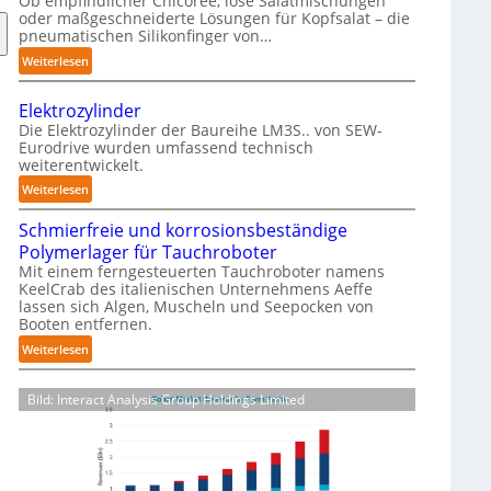
Ob empfindlicher Chicorée, lose Salatmischungen
g
oder maßgeschneiderte Lösungen für Kopfsalat – die
a
pneumatischen Silikonfinger von…
z
:
Weiterlesen
i
S
n
e
-
Elektrozylinder
n
B
Die Elektrozylinder der Baureihe LM3S.. von SEW-
s
Eurodrive wurden umfassend technisch
e
weiterentwickelt.
i
l
b
:
Weiterlesen
a
l
E
d
e
Schmierfreie und korrosionsbeständige
l
u
F
Polymerlager für Tauchroboter
e
n
i
Mit einem ferngesteuerten Tauchroboter namens
k
g
KeelCrab des italienischen Unternehmens Aeffe
n
t
f
lassen sich Algen, Muscheln und Seepocken von
g
r
ü
Booten entfernen.
e
o
r
:
Weiterlesen
r
z
K
S
g
y
a
c
r
l
Bild: Interact Analysis Group Holdings Limited
r
h
e
i
t
m
i
n
o
i
f
d
n
e
e
e
-