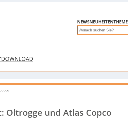
NEWS
NEUHEITEN
THEM
Search
Y
DOWNLOAD
 Copco
t: Oltrogge und Atlas Copco