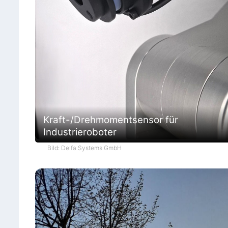
Kraft-/Drehmomentsensor für
Industrieroboter
Bild: Delfa Systems GmbH