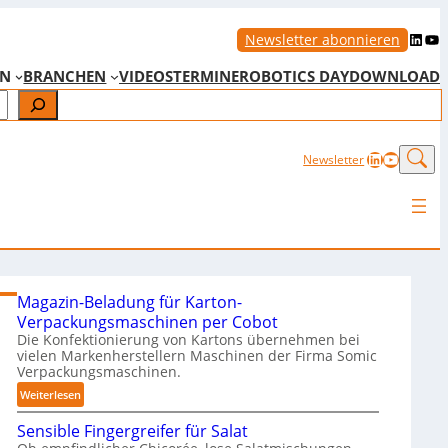
LinkedIn
YouTube
Newsletter abonnieren
EN
BRANCHEN
VIDEOS
TERMINE
ROBOTICS DAY
DOWNLOAD
LinkedIn
YouTub
Newsletter
Magazin-Beladung für Karton-
Verpackungsmaschinen per Cobot
Die Konfektionierung von Kartons übernehmen bei
vielen Markenherstellern Maschinen der Firma Somic
Verpackungsmaschinen.
:
Weiterlesen
M
Sensible Fingergreifer für Salat
a