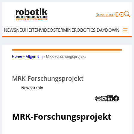
LinkedIn
YouTu
Newsletter
NEWS
NEUHEITEN
VIDEOS
TERMINE
ROBOTICS DAY
DOWNLOAD
Home
»
Allgemein
»
MRK-Forschungsprojekt
MRK-Forschungsprojekt
Newsarchiv
MRK-Forschungsprojekt