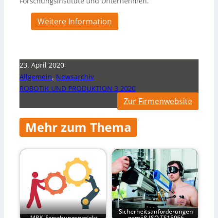
Forschungsinstitute und Unternehmen.
Weitere Information
23. April 2020
Allgemein
,
Newsarchiv
ROBOTIK UND PRODUKTION 3 2020
Zur Firmenwebsite
Mehr zum Thema
Sicherheitsanforderungen
MRK-Forschungsprojekt
gemäß ISO TS15066