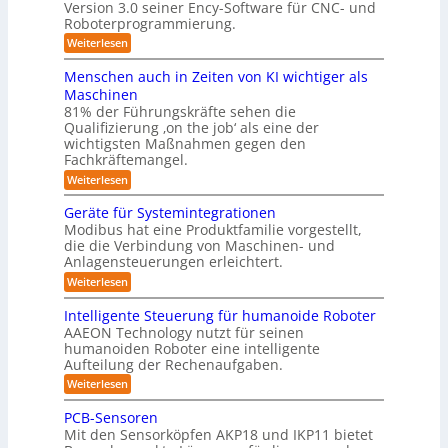
n
g
Version 3.0 seiner Ency-Software für CNC- und
r
r
S
l
f
g
Roboterprogrammierung.
t
a
e
ü
a
s
:
Weiterlesen
s
i
r
t
P
c
l
I
y
i
r
h
Menschen auch in Zeiten von KI wichtiger als
n
o
ö
s
ä
v
d
n
Maschinen
s
s
o
t
u
e
81% der Führungskräfte sehen die
e
n
u
s
n
e
Qualifizierung ‚on the job‘ als eine der
n
m
t
-
n
m
t
wichtigsten Maßnahmen gegen den
i
r
S
a
g
l
Fachkräftemangel.
f
i
c
t
i
e
e
h
ü
:
Weiterlesen
i
t
r
w
n
M
o
r
ä
o
e
e
n
Geräte für Systemintegrationen
r
R
b
i
n
v
i
Modibus hat eine Produktfamilie vorgestellt,
o
ß
s
o
o
s
die die Verbindung von Maschinen- und
t
c
c
n
b
c
e
o
Anlagensteuerungen erleichtert.
h
E
h
o
r
b
e
n
:
Weiterlesen
e
o
n
t
c
G
r
t
a
y
e
i
B
Intelligente Steuerung für humanoide Roboter
u
3
r
o
k
AAEON Technology nutzt für seinen
c
.
ä
d
h
humanoiden Roboter eine intelligente
u
0
t
e
i
Aufteilung der Rechenaufgaben.
e
n
n
n
f
r
:
Weiterlesen
d
Z
ü
o
I
e
L
r
b
n
PCB-Sensoren
i
S
o
o
t
t
Mit den Sensorköpfen AKP18 und IKP11 bietet
y
t
e
g
e