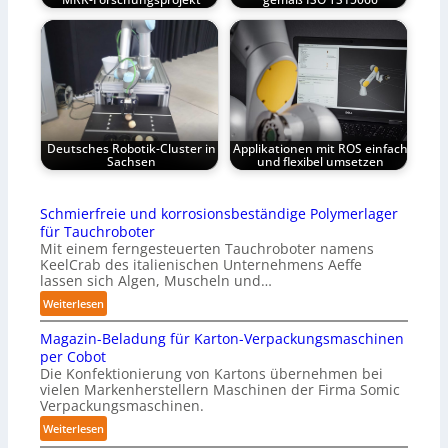
Deutsches Robotik-Cluster in
Applikationen mit ROS einfach
Sachsen
und flexibel umsetzen
Schmierfreie und korrosionsbeständige Polymerlager
für Tauchroboter
Mit einem ferngesteuerten Tauchroboter namens
KeelCrab des italienischen Unternehmens Aeffe
lassen sich Algen, Muscheln und…
:
Weiterlesen
S
Magazin-Beladung für Karton-Verpackungsmaschinen
c
per Cobot
h
Die Konfektionierung von Kartons übernehmen bei
m
vielen Markenherstellern Maschinen der Firma Somic
i
Verpackungsmaschinen.
e
:
Weiterlesen
r
M