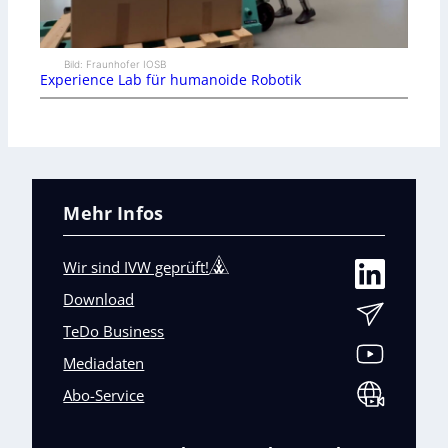
Bild: Fraunhofer IOSB
Experience Lab für humanoide Robotik
Mehr Infos
Wir sind IVW geprüft!
Download
TeDo Business
Mediadaten
Abo-Service