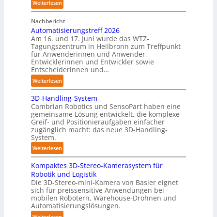
h
:
Weiterlesen
r
r
A
C
o
Nachbericht
A
o
b
Automatisierungstreff 2026
A
b
Am 16. und 17. Juni wurde das WTZ-
o
Z
o
Tagungszentrum in Heilbronn zum Treffpunkt
t
ü
t
für Anwenderinnen und Anwender,
e
r
Entwicklerinnen und Entwickler sowie
r
i
Entscheiderinnen und…
c
:
Weiterlesen
h
A
:
3D-Handling-System
u
T
Cambrian Robotics und SensoPart haben eine
t
r
gemeinsame Lösung entwickelt, die komplexe
o
Greif- und Positionieraufgaben einfacher
e
m
zugänglich macht: das neue 3D-Handling-
f
a
System.
f
t
:
Weiterlesen
p
i
3
u
s
Kompaktes 3D-Stereo-Kamerasystem für
D
n
i
Robotik und Logistik
-
k
e
Die 3D-Stereo-mini-Kamera von Basler eignet
H
t
sich für preissensitive Anwendungen bei
r
a
f
mobilen Robotern, Warehouse-Drohnen und
u
n
Automatisierungslösungen.
ü
n
d
r
:
Weiterlesen