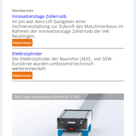
f
a
r
Nachbericht
g
e
Innovationstage Zollernalb
a
i
Im Juli war Aero-Lift Gastgeber einer
z
e
Fachveranstaltung zur Zukunft des Maschinenbaus im
i
Rahmen der Innovationstage Zollernalb der IHK
u
n
Reutlingen.
n
-
d
:
Weiterlesen
B
k
I
e
Elektrozylinder
o
n
l
Die Elektrozylinder der Baureihe LM3S.. von SEW-
r
n
a
Eurodrive wurden umfassend technisch
r
o
weiterentwickelt.
d
o
v
u
:
Weiterlesen
s
a
n
E
i
t
g
l
o
i
f
e
n
o
Bild: Stein Automation GmbH & Co. KG
ü
k
s
n
r
t
b
s
K
r
e
t
a
o
s
a
r
z
t
g
t
y
ä
e
o
l
n
Z