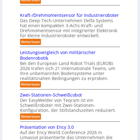
g
l
p
K
s
i
r
o
t
n
Kraft-/Drehmomentsensor für Industrieroboter
a
m
r
Das Deep-Tech-Unternehmen Delfa Systems
g
x
p
e
hat einen kompakten 3-Achs-Kraft- und
-
i
a
Drehmomentsensor mit integrierter Elektronik
f
S
s
für kleine Industrieroboter entwickelt.
k
f
y
n
t
:
Weiterlesen
2
s
a
K
e
0
r
t
h
Leistungsvergleich von militärischer
s
2
a
e
Bodenrobotik
e
3
f
6
m
Bei den European Land Robot Trials (ELROB)
t
A
D
2026 trafen sich 21 internationale Teams, um
-
u
-
/
ihre unbemannten Bodensysteme unter
t
D
S
realitätsnahen Bedingungen zu erproben.
r
o
t
:
Weiterlesen
e
m
L
e
h
e
a
m
Zwei-Stationen-Schweißcobot
r
i
o
t
Der EasyWelder von Teqram ist ein
e
s
m
Schweißroboter mit Zwei-Stationen-
i
t
o
e
Konfiguration, der Stillstandszeiten reduziert.
u
s
n
-
n
t
:
Weiterlesen
i
K
g
s
Z
e
s
a
e
w
Präsentation von Ency 3.0
v
r
n
e
m
Auf der Ency World Conference 2026 in
e
s
i
u
e
r
Limassol präsentierte das Unternehmen die
o
-