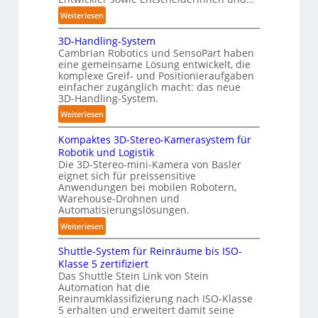
t
C
:
Weiterlesen
ä
o
A
n
b
3D-Handling-System
u
d
Cambrian Robotics und SensoPart haben
o
t
i
eine gemeinsame Lösung entwickelt, die
t
o
g
komplexe Greif- und Positionieraufgaben
m
e
einfacher zugänglich macht: das neue
a
3D-Handling-System.
P
t
o
:
Weiterlesen
i
l
3
s
y
Kompaktes 3D-Stereo-Kamerasystem für
D
i
Robotik und Logistik
m
-
e
Die 3D-Stereo-mini-Kamera von Basler
e
H
eignet sich für preissensitive
r
r
a
Anwendungen bei mobilen Robotern,
u
l
n
Warehouse-Drohnen und
n
a
d
Automatisierungslösungen.
g
g
l
:
Weiterlesen
s
e
i
K
t
r
n
Shuttle-System für Reinräume bis ISO-
o
r
f
g
Klasse 5 zertifiziert
m
e
ü
Das Shuttle Stein Link von Stein
-
p
f
Automation hat die
r
S
a
Reinraumklassifizierung nach ISO-Klasse
f
T
y
k
5 erhalten und erweitert damit seine
2
a
s