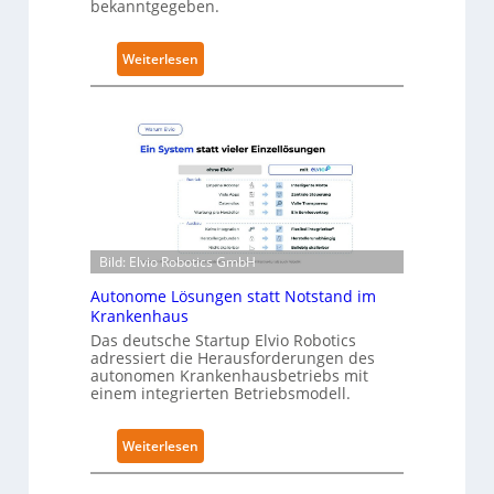
bekanntgegeben.
u
r
:
Weiterlesen
i
N
t
e
y
u
-
r
L
a
e
R
v
o
e
b
l
Bild: Elvio Robotics GmbH
o
-
t
Autonome Lösungen statt Notstand im
2
i
Krankenhaus
-
c
Das deutsche Startup Elvio Robotics
Z
adressiert die Herausforderungen des
s
e
autonomen Krankenhausbetriebs mit
e
r
einem integrierten Betriebsmodell.
r
t
w
i
:
Weiterlesen
e
f
A
i
i
u