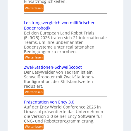
t
Einsatzmöglichkeiten.
0
u
t
e
:
Weiterlesen
2
c
e
s
S
6
h
m
3
h
r
Leistungsvergleich von militärischer
D
u
o
Bodenrobotik
-
t
b
Bei den European Land Robot Trials
S
t
(ELROB) 2026 trafen sich 21 internationale
o
t
l
Teams, um ihre unbemannten
t
e
Bodensysteme unter realitätsnahen
e
e
r
Bedingungen zu erproben.
-
r
e
:
Weiterlesen
S
L
o
y
e
Zwei-Stationen-Schweißcobot
-
s
i
Der EasyWelder von Teqram ist ein
K
s
t
Schweißroboter mit Zwei-Stationen-
t
a
e
Konfiguration, der Stillstandszeiten
u
m
m
reduziert.
n
e
g
f
:
Weiterlesen
s
r
Z
ü
v
w
a
Präsentation von Ency 3.0
e
r
e
r
Auf der Ency World Conference 2026 in
s
R
i
g
Limassol präsentierte das Unternehmen
y
-
e
l
die Version 3.0 seiner Ency-Software für
S
s
e
i
CNC- und Roboterprogrammierung.
t
i
t
a
n
:
Weiterlesen
c
e
t
r
P
h