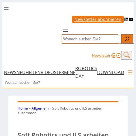
LinkedIn
YouTube
Newsletter abonnieren
Search
LinkedIn
YouTub
Newsletter
ROBOTICS
NEWS
NEUHEITEN
VIDEOS
TERMINE
DOWNLOAD
DAY
Search
Home
»
Allgemein
»
Soft Robotics und JLS arbeiten
zusammen
Soft Robotics und JLS arbeiten