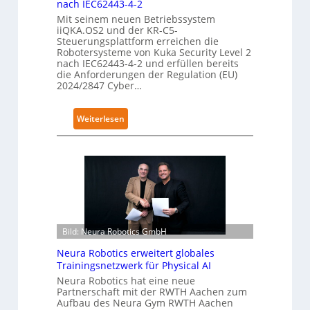
nach IEC62443-4-2
Mit seinem neuen Betriebssystem
iiQKA.OS2 und der KR-C5-
Steuerungsplattform erreichen die
Robotersysteme von Kuka Security Level 2
nach IEC62443-4-2 und erfüllen bereits
die Anforderungen der Regulation (EU)
2024/2847 Cyber…
:
Weiterlesen
K
u
k
a
e
r
h
Bild: Neura Robotics GmbH
ä
l
Neura Robotics erweitert globales
t
Trainingsnetzwerk für Physical AI
S
Neura Robotics hat eine neue
Partnerschaft mit der RWTH Aachen zum
e
Aufbau des Neura Gym RWTH Aachen
c