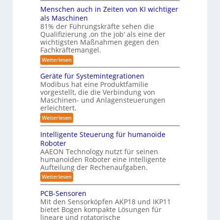
i
m
r
v
ä
Menschen auch in Zeiten von KI wichtiger
o
ä
o
f
n
als Maschinen
u
s
n
e
ü
81% der Führungskräfte sehen die
m
e
m
n
r
Qualifizierung ‚on the job‘ als eine der
n
i
e
-
t
l
wichtigsten Maßnahmen gegen den
R
S
b
a
i
Fachkräftemangel.
c
o
t
i
t
h
:
Weiterlesen
i
b
ä
s
w
M
o
r
o
e
e
I
n
Geräte für Systemintegrationen
i
i
n
t
v
s
S
Modibus hat eine Produktfamilie
ß
s
o
c
i
vorgestellt, die die Verbindung von
O
c
c
n
h
k
o
Maschinen- und Anlagensteuerungen
h
-
E
e
b
erleichtert.
e
u
n
r
K
o
n
c
B
n
:
Weiterlesen
t
l
a
y
o
G
d
u
a
3
d
e
Intelligente Steuerung für humanoide
c
L
.
e
r
s
h
Roboter
0
n
ä
o
s
i
AAEON Technology nutzt für seinen
r
t
g
n
e
o
humanoiden Roboter eine intelligente
e
Z
i
b
f
Aufteilung der Rechenaufgaben.
5
e
o
ü
s
z
i
:
Weiterlesen
t
r
t
t
I
e
i
S
e
n
i
k
PCB-Sensoren
y
r
n
t
s
Mit den Sensorköpfen AKP18 und IKP11
k
v
t
e
t
bietet Bogen kompakte Lösungen für
o
l
i
e
lineare und rotatorische
n
l