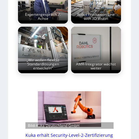
Expertengespräch 7.
Robot Production Line
Achse
with 3D Vision
„Wir wollen flexible
Standardlösungen
AMR-Integrator wächst
entwickeln“
weiter
Bild: Kuka Deutschland GmbH
Kuka erhält Security-Level-2-Zertifizierung