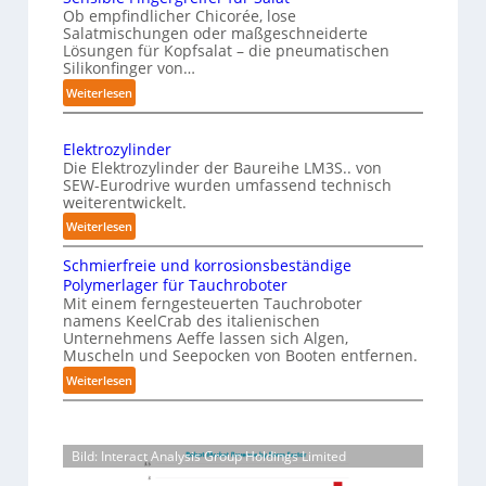
h
Ob empfindlicher Chicorée, lose
o
g
Salatmischungen oder maßgeschneiderte
e
a
n
Lösungen für Kopfsalat – die pneumatischen
I
z
P
Silikonfinger von…
n
i
h
:
Weiterlesen
t
n
y
S
-
e
e
s
B
Elektrozylinder
l
n
i
e
Die Elektrozylinder der Baureihe LM3S.. von
l
s
c
SEW-Eurodrive wurden umfassend technisch
l
i
i
weiterentwickelt.
a
a
b
g
l
:
d
Weiterlesen
l
e
E
u
A
e
n
Schmierfreie und korrosionsbeständige
l
n
I
F
Polymerlager für Tauchroboter
z
e
g
a
i
Mit einem ferngesteuerten Tauchroboter
e
k
f
u
n
namens KeelCrab des italienischen
t
ü
r
Unternehmens Aeffe lassen sich Algen,
f
g
r
r
s
Muscheln und Seepocken von Booten entfernen.
e
d
o
K
e
:
Weiterlesen
r
i
z
a
t
S
g
e
y
r
c
z
r
F
l
t
h
e
t
e
i
o
Bild: Interact Analysis Group Holdings Limited
m
i
z
n
n
r
i
f