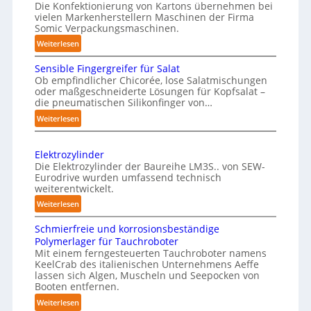
s
Die Konfektionierung von Kartons übernehmen bei
e
vielen Markenherstellern Maschinen der Firma
t
n
Somic Verpackungsmaschinen.
l
v
:
Weiterlesen
i
o
M
c
Sensible Fingergreifer für Salat
n
a
h
Ob empfindlicher Chicorée, lose Salatmischungen
P
g
oder maßgeschneiderte Lösungen für Kopfsalat –
e
a
h
die pneumatischen Silikonfinger von…
I
z
y
:
Weiterlesen
n
i
s
S
t
n
i
e
-
e
Elektrozylinder
c
n
B
l
Die Elektrozylinder der Baureihe LM3S.. von SEW-
a
s
e
Eurodrive wurden umfassend technisch
l
i
l
weiterentwickelt.
l
i
b
A
a
:
Weiterlesen
g
l
I
d
E
e
e
Schmierfreie und korrosionsbeständige
u
a
l
F
n
Polymerlager für Tauchroboter
n
u
e
i
z
Mit einem ferngesteuerten Tauchroboter namens
g
k
f
n
KeelCrab des italienischen Unternehmens Aeffe
e
f
t
d
lassen sich Algen, Muscheln und Seepocken von
g
ü
r
r
Booten entfernen.
i
e
r
s
o
e
:
Weiterlesen
r
K
z
e