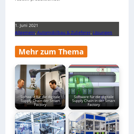
1. Juni 2021
Allgemein
,
Automobilbau & Zulieferer
,
Lösungen
Mehr zum Thema
Software für die digitale
Software für die digitale
Supply Chain der Smart
Supply Chain in der Smart
Factory
Factory