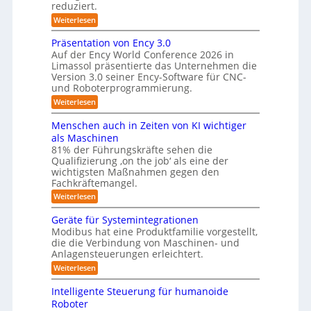
e
reduziert.
n
a
g
m
:
Weiterlesen
m
s
Z
f
v
e
w
Präsentation von Ency 3.0
ü
e
e
r
r
Auf der Ency World Conference 2026 in
r
i
a
g
Limassol präsentierte das Unternehmen die
-
R
l
Version 3.0 seiner Ency-Software für CNC-
s
S
e
e
und Roboterprogrammierung.
t
y
i
i
a
:
Weiterlesen
c
s
t
n
P
h
t
i
r
r
v
Menschen auch in Zeiten von KI wichtiger
o
e
ä
o
ä
n
als Maschinen
s
n
m
e
u
81% der Führungskräfte sehen die
e
m
f
n
Qualifizierung ‚on the job‘ als eine der
n
i
m
-
ü
t
l
wichtigsten Maßnahmen gegen den
e
S
a
i
r
Fachkräftemangel.
c
b
t
t
h
R
:
Weiterlesen
i
ä
i
w
M
o
o
r
e
s
e
n
Geräte für Systemintegrationen
i
b
i
n
I
v
s
Modibus hat eine Produktfamilie vorgestellt,
ß
o
s
o
c
S
die die Verbindung von Maschinen- und
c
c
n
t
h
o
Anlagensteuerungen erleichtert.
O
h
E
e
i
b
e
-
n
:
r
Weiterlesen
o
n
k
c
G
B
K
t
a
y
e
o
u
Intelligente Steuerung für humanoide
l
u
3
r
d
n
Roboter
c
.
ä
a
e