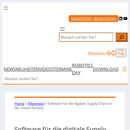
LinkedIn
YouTube
Newsletter abonnieren
Search
LinkedIn
YouTub
Newsletter
ROBOTICS
NEWS
NEUHEITEN
VIDEOS
TERMINE
DOWNLOAD
DAY
Search
Home
»
Allgemein
»
Software für die digitale Supply Chain in
der Smart Factory
Software für die digitale Supply