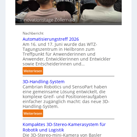
n
h
s
e
b
e
n
e
n
p
Innovationstage Zollernalb
s
e
t
r
Nachbericht
ä
C
Automatisierungstreff 2026
n
o
Am 16. und 17. Juni wurde das WTZ-
d
b
Tagungszentrum in Heilbronn zum
i
o
Treffpunkt für Anwenderinnen und
g
Anwender, Entwicklerinnen und Entwickler
t
e
sowie Entscheiderinnen und…
P
:
Weiterlesen
o
A
l
3D-Handling-System
u
y
Cambrian Robotics und SensoPart haben
t
eine gemeinsame Lösung entwickelt, die
m
o
komplexe Greif- und Positionieraufgaben
e
m
einfacher zugänglich macht: das neue 3D-
r
a
Handling-System.
l
t
:
Weiterlesen
a
i
3
g
s
Kompaktes 3D-Stereo-Kamerasystem für
D
e
i
Robotik und Logistik
-
r
e
Die 3D-Stereo-mini-Kamera von Basler
H