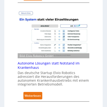
N
-
e
L
u
e
r
v
a
e
R
l
o
-
b
2
o
-
t
Z
i
e
Bild: Elvio Robotics GmbH
c
r
s
Autonome Lösungen statt Notstand im
t
e
Krankenhaus
i
r
Das deutsche Startup Elvio Robotics
f
adressiert die Herausforderungen des
w
i
autonomen Krankenhausbetriebs mit einem
e
integrierten Betriebsmodell.
z
i
i
t
e
:
Weiterlesen
e
r
A
r
u
u
t