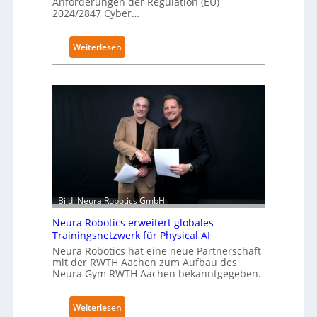
Anforderungen der Regulation (EU)
2024/2847 Cyber…
:
Weiterlesen
K
u
k
a
e
r
h
ä
l
t
Bild: Neura Robotics GmbH
S
Neura Robotics erweitert globales
e
Trainingsnetzwerk für Physical AI
c
Neura Robotics hat eine neue Partnerschaft
u
mit der RWTH Aachen zum Aufbau des
r
Neura Gym RWTH Aachen bekanntgegeben.
i
t
:
Weiterlesen
y