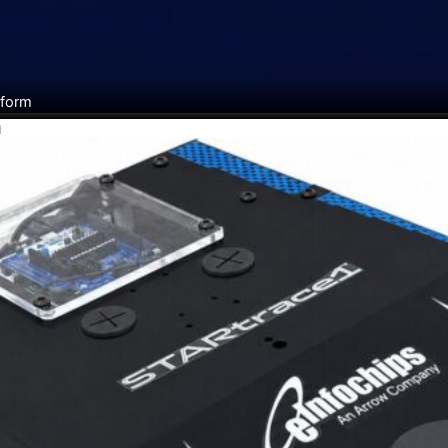
tform
H